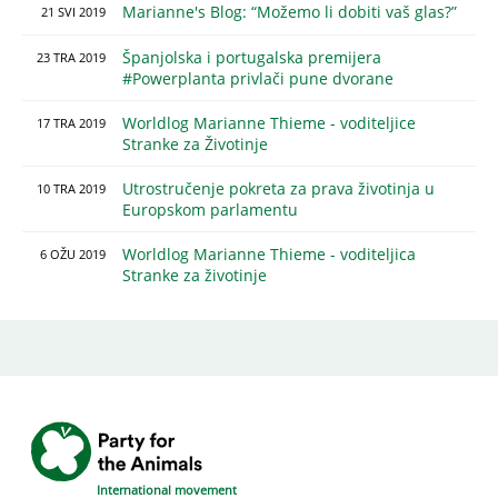
Marianne's Blog: “Možemo li dobiti vaš glas?”
21
SVI
2019
Španjolska i portugalska premijera
23
TRA
2019
#Powerplanta privlači pune dvorane
Worldlog Marianne Thieme - voditeljice
17
TRA
2019
Stranke za Životinje
Utrostručenje pokreta za prava životinja u
10
TRA
2019
Europskom parlamentu
Worldlog Marianne Thieme - voditeljica
6
OŽU
2019
Stranke za životinje
International movement