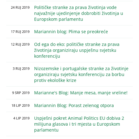
Političke stranke za prava životinja vode
24
RUJ
2019
najvažnije ujedinjenje dobrobiti životinja u
Europskom parlamentu
Mariannin blog: Plima se preokreće
17
RUJ
2019
Od ega do eko: političke stranke za prava
12
RUJ
2019
životinja organiziraju uspješnu svjetsku
konferenciju
Nizozemske i portugalske stranke za životinje
3
RUJ
2019
organiziraju svjetsku konferenciju za borbu
protiv ekološke krize
Marianne's Blog: Manje mesa, manje vreline!
9
SRP
2019
Mariannin Blog: Porast zelenog otpora
18
LIP
2019
Uspješni pokret Animal Politics EU dobiva 2
4
LIP
2019
milijuna glasova i tri mjesta u Europskom
parlamentu