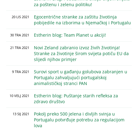
za poštenu i zelenu politiku!
Egocentrične stranke za zaštitu životinja
20
LIS
2021
pobijedile na izborima u Njemačkoj i Portugalu
Estherin blog: Team Planet u akciji!
30
TRA
2021
Novi Zeland zabranio izvoz živih životinja!
21
TRA
2021
Stranke za životinje širom svijeta potiču EU da
slijedi njihov primjer
Surovi sport u gađanju golubova zabranjen u
9
TRA
2021
Portugalu zahvaljujući portugalskoj
animalističkoj stranci PAN
Estherin blog: Puštanje starih refleksa za
10
VELJ
2021
zdravo društvo
Pokolj preko 500 jelena i divljih svinja u
13
SIJ
2021
Portugalu potvrđuje potrebu za regulacijom
lova