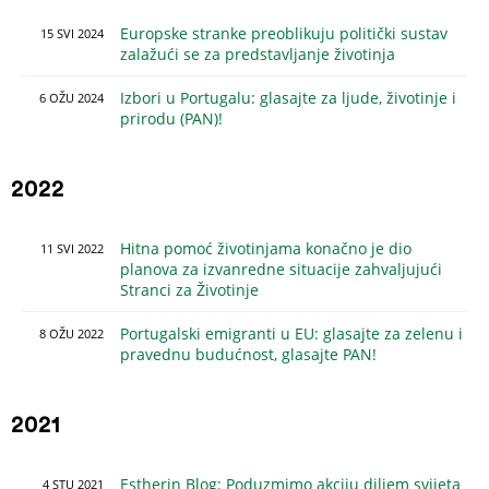
Europske stranke preoblikuju politički sustav
15
SVI
2024
zalažući se za predstavljanje životinja
Izbori u Portugalu: glasajte za ljude, životinje i
6
OŽU
2024
prirodu (PAN)!
2022
Hitna pomoć životinjama konačno je dio
11
SVI
2022
planova za izvanredne situacije zahvaljujući
Stranci za Životinje
Portugalski emigranti u EU: glasajte za zelenu i
8
OŽU
2022
pravednu budućnost, glasajte PAN!
2021
Estherin Blog: Poduzmimo akciju diljem svijeta
4
STU
2021