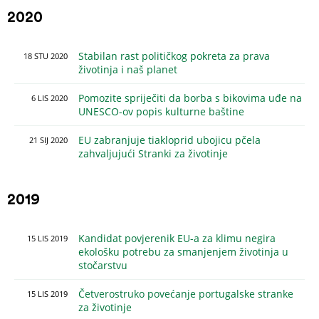
2020
Stabilan rast političkog pokreta za prava
18
STU
2020
životinja i naš planet
Pomozite spriječiti da borba s bikovima uđe na
6
LIS
2020
UNESCO-ov popis kulturne baštine
EU zabranjuje tiakloprid ubojicu pčela
21
SIJ
2020
zahvaljujući Stranki za životinje
2019
Kandidat povjerenik EU-a za klimu negira
15
LIS
2019
ekološku potrebu za smanjenjem životinja u
stočarstvu
Četverostruko povećanje portugalske stranke
15
LIS
2019
za životinje