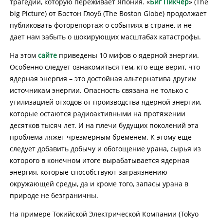
трагедии, которую переживает Япония. «
Биг Пикчер
» (The
big Picture) от Бостон Глоуб (The Boston Globe) продолжает
публиковать фоторепортаж о событиях в стране, и не
дает нам забыть о шокирующих масштабах катастрофы.
На этом
сайте
приведены 10 мифов о ядерной энергии.
Особенно следует ознакомиться тем, кто еще верит, что
ядерная энергия – это достойная альтернатива другим
источникам энергии. Опасность связана не только с
утилизацией отходов от производства ядерной энергии,
которые остаются радиоактивными на протяжении
десятков тысяч лет. И на плечи будущих поколений эта
проблема ляжет чрезмерным бременем. К этому еще
следует добавить добычу и обогощение урана, сырья из
которого в конечном итоге вырабатывается ядерная
энергия, которые способствуют заграязнению
окружающей среды, да и кроме того, запасы урана в
природе не безграничны.
На примере Токийской Электрической Компании (Tokyo