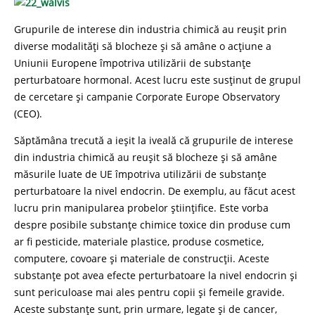
Grupurile de interese din industria chimică au reușit prin
diverse modalități să blocheze și să amâne o acțiune a
Uniunii Europene împotriva utilizării de substanțe
perturbatoare hormonal. Acest lucru este susținut de grupul
de cercetare și campanie Corporate Europe Observatory
(CEO).
Săptămâna trecută a ieșit la iveală că grupurile de interese
din industria chimică au reușit să blocheze și să amâne
măsurile luate de UE împotriva utilizării de substanțe
perturbatoare la nivel endocrin. De exemplu, au făcut acest
lucru prin manipularea probelor științifice. Este vorba
despre posibile substanțe chimice toxice din produse cum
ar fi pesticide, materiale plastice, produse cosmetice,
computere, covoare și materiale de construcții. Aceste
substanțe pot avea efecte perturbatoare la nivel endocrin și
sunt periculoase mai ales pentru copii și femeile gravide.
Aceste substanțe sunt, prin urmare, legate și de cancer,