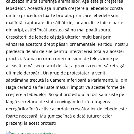
cauzează multă suferință animalelor. Așa este și creșterea
lebedelor. Această așa-numită creștere a lebedelor constă
dintr-o procedură foarte brutală, prin care lebedele sunt
mai întâi capturate din sălbăticie, iar apoi li se taie o parte
din aripi, astfel încât acestea să nu mai poată zbura.
Crescătorii de lebede câștigă ulterior mulți bani prin
vânzarea acestora drept păsări ornamentale. Partidul nostru
pledează de ani de zile pentru interzicerea totală a acestei
practici. Numai în urma unei emisiuni de televiziune pe
această temă, secretarul de stat a promis recent să retragă
ultimele derogări. Un grup de protestatari a venit
săptămâna trecută la Camera Inferioară a Parlamentului din
Haga cerând sa fie luate măsuri împotriva acestei forme de
creștere a lebedelor. Scopul protestului a fost să insiste pe
lângă secretarul de stat convingându-l că retragerea
derogărilor încă active acordate crescătorilor de lebede este
foarte necesară. Mulțumesc încă o dată tuturor celor
prezenți la acest protest!