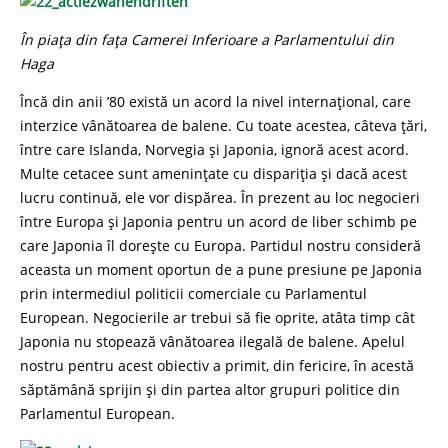
În piața din fața Camerei Inferioare a Parlamentului din
Haga
Încă din anii ’80 există un acord la nivel internațional, care
interzice vânătoarea de balene. Cu toate acestea, câteva țări,
între care Islanda, Norvegia și Japonia, ignoră acest acord.
Multe cetacee sunt amenințate cu dispariția și dacă acest
lucru continuă, ele vor dispărea. În prezent au loc negocieri
între Europa și Japonia pentru un acord de liber schimb pe
care Japonia îl dorește cu Europa. Partidul nostru consideră
aceasta un moment oportun de a pune presiune pe Japonia
prin intermediul politicii comerciale cu Parlamentul
European. Negocierile ar trebui să fie oprite, atâta timp cât
Japonia nu stopează vânătoarea ilegală de balene. Apelul
nostru pentru acest obiectiv a primit, din fericire, în acestă
săptămână sprijin și din partea altor grupuri politice din
Parlamentul European.