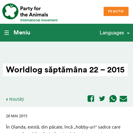
FII ACTIV
International movement
Meniu
Languages
Worldlog săptămâna 22 – 2015
Noutăți
26 MAI 2015
În Olanda, există, din păcate, încă „hobby-uri” sadice care