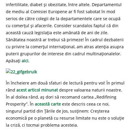
infertilitate, diabet și obezitate, între altele. Departamentul
de mediu al Comisiei Europene ar fi fost sabotat în mod
serios de către colegii de la departamentele care se ocupă
cu comerțul și afacerile. Consider scandalos faptul că din
această cauză legislația este amânată de ani de zile.
Sănătatea noastră ar trebui să primeze! În cadrul dezbaterii
cu privire la comerțul internațional, am atras atenția asupra
puterii grupurilor de interese din cadrul multinaționalelor.
Apăsați
aici
.
În încheiere am două sfaturi de lectură pentru voi! În primul
rând
acest articol minunat
despre valoarea naturii noastre.
În al doilea rând, aș dori să recomand cartea „Redifining
Prosperity”. În
această carte
este descris ceea ce noi,
singurul partid din Ţările de Jos, susținem: Creșterea
economică pe o planetă cu resurse limitate nu este o soluție
la criză, ci tocmai problema acesteia.