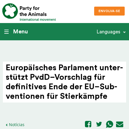
ENVOLVA-SE
International movement
Menu
Languages
Europäisches Parlament unter­
stützt PvdD–Vor­schlag für
defi­ni­tives Ende der EU–Sub­
ven­tionen für Stierkämpfe
Notícias