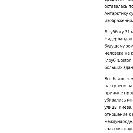
оставалась п
Антарктику с
изображения
В субботу 31
Нидерландов 
будущему зем
человека на 
Глоуб (Bosto
больших здан
Все ближе че
настроено на 
причине прош
убивались ин
улицы Киева,
отношение к 
международна
счастью, под