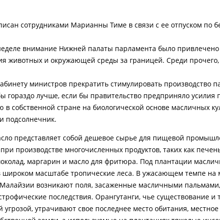
аписан сотрудниками Марианны Тиме в связи с ее отпуском по 
неделе внимание Нижней палаты парламента было привлечено
ия животных и окружающей среды за границей. Среди прочего,
абинету министров прекратить стимулировать производство п
бы гораздо лучше, если бы правительство предприняло усилия 
в собственной стране на биологической основе масличных кул
 и подсолнечник.
сло представляет собой дешевое сырье для пищевой промышл
 при производстве многочисленных продуктов, таких как печень
околад, маргарин и масло для фритюра. Под плантации масли
 широком масштабе тропические леса. В ужасающем темпе на м
Малайзии возникают поля, засаженные масличными пальмами,
астрофические последствия. Орангутанги, чье существование и 
й угрозой, утрачивают свое последнее место обитания, местное