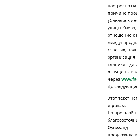
настроено на 
причине прош
убивались ин
улицы Киева,
отношение к 
международна
счастью, под
организация
клиники, где 
отпущены в м
через
www.fa
До следующей
Этот текст н
и родам.
На прошлой 
благосостоян
Оувеханд
предложила к