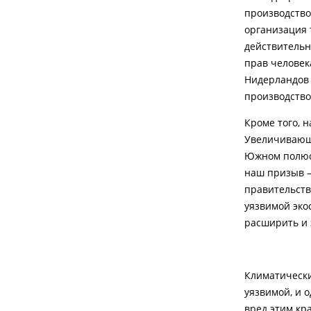
производство
организация 
действительн
прав человек
Нидерландов 
производство
Кроме того, 
Увеличивающе
Южном полюсе
наш призыв –
правительст
уязвимой эко
расширить и 
Климатически
уязвимой, и
вред этим кр