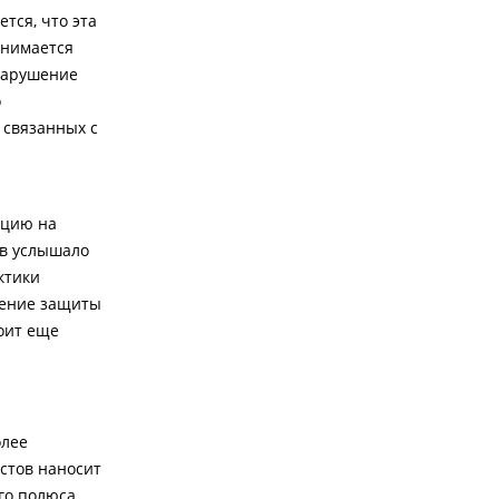
тся, что эта
анимается
 нарушение
о
 связанных с
ацию на
в услышало
ктики
шение защиты
оит еще
олее
стов наносит
го полюса