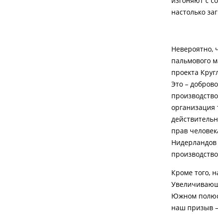
изгоняют с с
настолько за
Невероятно, 
пальмового м
проекта Круг
Это – добров
производство
организация 
действительн
прав человек
Нидерландов 
производство
Кроме того, 
Увеличивающе
Южном полюсе
наш призыв –