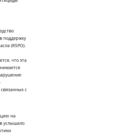
ектициды
одство
 в поддержку
асла (RSPO).
тся, что эта
анимается
 нарушение
о
 связанных с
ацию на
в услышало
ктики