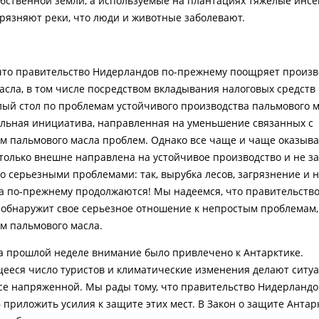
обственной земли, а используемые на плантациях тяжелые инс
грязняют реки, что люди и животные заболевают.
что правительство Нидерландов по-прежнему поощряет произв
асла, в том числе посредством вкладывания налоговых средств
лый стол по проблемам устойчивого производства пальмового м
ольная инициатива, направленная на уменьшение связанных с
м пальмового масла проблем. Однако все чаще и чаще оказывае
только внешне направлена на устойчивое производство и не з
о серьезными проблемами: так, вырубка лесов, загрязнение и
а по-прежнему продолжаются! Мы надеемся, что правительств
обнаружит свое серьезное отношение к непростым проблемам,
м пальмового масла.
на прошлой неделе внимание было привлечено к Антарктике.
еся число туристов и климатические изменения делают ситу
 напряженной. Мы рады тому, что правительство Нидерландо
 приложить усилия к защите этих мест. В Закон о защите Антар