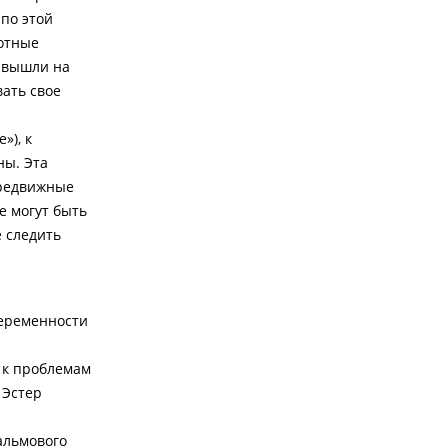
 по этой
отные
й вышли на
ать свое
»), к
ны. Эта
ередвижные
е могут быть
 следить
беременности
 к проблемам
 Эстер
альмового