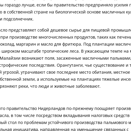
бы гораздо лучше, если бы правительство предприняло усилия 
в собственной стране на биологической основе масличных кул
 и подсолнечник.
сло представляет собой дешевое сырье для пищевой промышл
 при производстве многочисленных продуктов, таких как печень
околад, маргарин и масло для фритюра. Под плантации масли
 широком масштабе тропические леса. В ужасающем темпе на м
Малайзии возникают поля, засаженные масличными пальмами,
астрофические последствия. Орангутанги, чье существование и 
й угрозой, утрачивают свое последнее место обитания, местное
обственной земли, а используемые на плантациях тяжелые инс
грязняют реки, что люди и животные заболевают.
что правительство Нидерландов по-прежнему поощряет произв
асла, в том числе посредством вкладывания налоговых средств
лый стол по проблемам устойчивого производства пальмового м
ольная инициатива, направленная на уменьшение связанных с