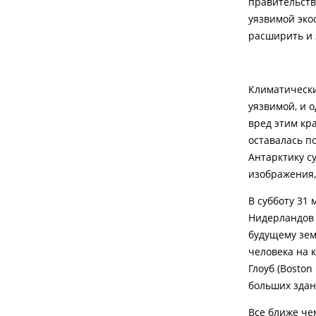
правительст
уязвимой эко
расширить и 
Климатически
уязвимой, и
вред этим кр
оставалась п
Антарктику с
изображения
В субботу 31
Нидерландов 
будущему зем
человека на 
Глоуб (Bosto
больших здан
Все ближе че