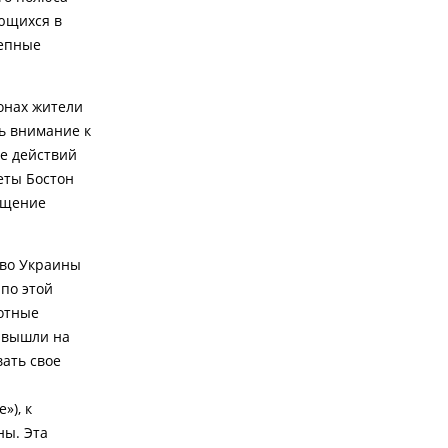
яющихся в
лепные
йонах жители
ь внимание к
ие действий
еты Бостон
вещение
тво Украины
 по этой
отные
й вышли на
ать свое
»), к
ны. Эта