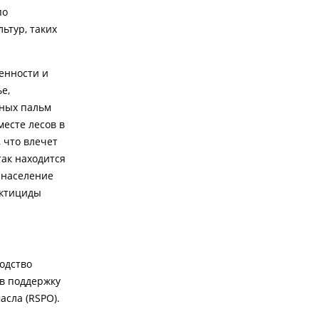
по
ьтур, таких
енности и
е,
чных пальм
есте лесов в
 что влечет
так находится
 население
ектициды
одство
 в поддержку
асла (RSPO).