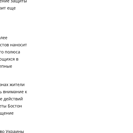
шение защиты
оит еще
олее
стов наносит
го полюса
яющихся в
лепные
йонах жители
ь внимание к
ие действий
еты Бостон
вещение
тво Украины