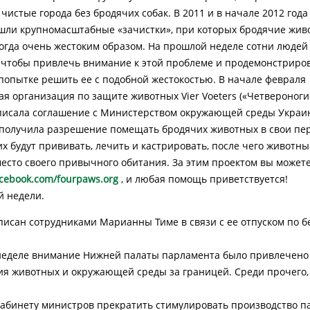
чистые города без бродячих собак. В 2011 и в начале 2012 года
ли крупномасштабные «зачистки», при которых бродячие жив
огда очень жестоким образом. На прошлой неделе сотни люде
 чтобы привлечь внимание к этой проблеме и продемонстриров
попытке решить ее с подобной жестокостью. В начале февраля
я организация по защите животных Vier Voeters («Четвероногие
писала соглашение с Министерством окружающей среды Украи
 получила разрешение помещать бродячих животных в свои п
их будут прививать, лечить и кастрировать, после чего животны
есто своего привычного обитания. За этим проектом вы можете
cebook.com/fourpaws.org
, и любая помощь приветствуется!
 недели.
аписан сотрудниками Марианны Тиме в связи с ее отпуском по 
неделе внимание Нижней палаты парламента было привлечено
ия животных и окружающей среды за границей. Среди прочего,
абинету министров прекратить стимулировать производство п