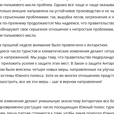
м пальмового масла проблем. Однако все чаще и чаще оказывае
только внешне направлена на устойчивое производство и не з
о серьезными проблемами: так, вырубка лесов, загрязнение и
а по-прежнему продолжаются! Мы надеемся, что правительств
обнаружит свое серьезное отношение к непростым проблемам,
м пальмового масла.
на прошлой неделе внимание было привлечено к Антарктике.
еся число туристов и климатические изменения делают ситу
 напряженной. Мы рады тому, что правительство Нидерландо
 приложить усилия к защите этих мест. В Закон о защите Антар
вом были внесены четыре новых меры, направленные на улуч
системы Южного полюса. Хотя их во многих отношениях предст
заострить, все же эти меры – шаг в верном направлении!
е изменения делают уникальную экосистему Антарктики все б
 одновременно растущее число посещающих Южный полюс тури
аям. Наша партия стремится к тому, чтобы дикая природа Южно