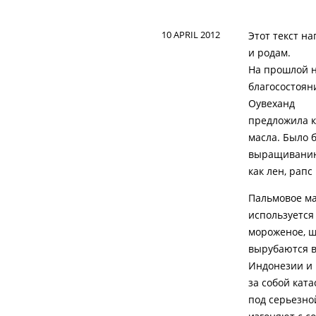
10 APRIL 2012
Этот текст н
и родам.
На прошлой 
благосостоян
Оувеханд
предложила к
масла. Было 
выращиванию 
как лен, рапс
Пальмовое ма
используется
мороженое, ш
вырубаются в
Индонезии и 
за собой кат
под серьезно