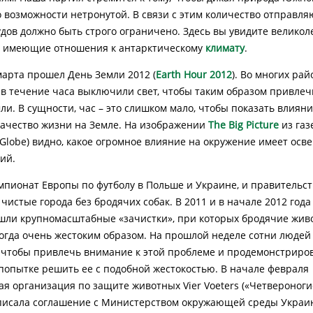
о возможности нетронутой. В связи с этим количество отправл
удов должно быть строго ограничено. Здесь вы увидите велико
, имеющие отношения к антарктическому
климату
.
 марта прошел День Земли 2012 (
Earth Hour 2012
). Во многих ра
в течение часа выключили свет, чтобы таким образом привлеч
ли. В сущности, час – это слишком мало, чтобы показать влиян
качество жизни на Земле. На изображении
The Big Picture
из газ
n Globe) видно, какое огромное влияние на окружение имеет ос
ий.
мпионат Европы по футболу в Польше и Украине, и правительс
чистые города без бродячих собак. В 2011 и в начале 2012 года
ли крупномасштабные «зачистки», при которых бродячие жив
огда очень жестоким образом. На прошлой неделе сотни люде
 чтобы привлечь внимание к этой проблеме и продемонстриров
попытке решить ее с подобной жестокостью. В начале февраля
я организация по защите животных Vier Voeters («Четвероногие
писала соглашение с Министерством окружающей среды Украи