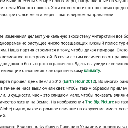
вом были внесены четыре новых меры, направленные на улуч
системы Южного полюса. Хотя их во многих отношениях предст
заострить, все же эти меры – шаг в верном направлении!
е изменения делают уникальную экосистему Антарктики все б
 одновременно растущее число посещающих Южный полюс тури
аям. Наша партия стремится к тому, чтобы дикая природа Южно
о возможности нетронутой. В связи с этим количество отправл
удов должно быть строго ограничено. Здесь вы увидите велико
, имеющие отношения к антарктическому
климату
.
 марта прошел День Земли 2012 (
Earth Hour 2012
). Во многих ра
в течение часа выключили свет, чтобы таким образом привлеч
ли. В сущности, час – это слишком мало, чтобы показать влиян
качество жизни на Земле. На изображении
The Big Picture
из газ
n Globe) видно, какое огромное влияние на окружение имеет ос
ий.
мпионат Европы по футболу в Польше и Украине, и правительс