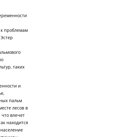
беременности
 к проблемам
 Эстер
альмового
по
ьтур, таких
енности и
е,
чных пальм
есте лесов в
 что влечет
так находится
 население