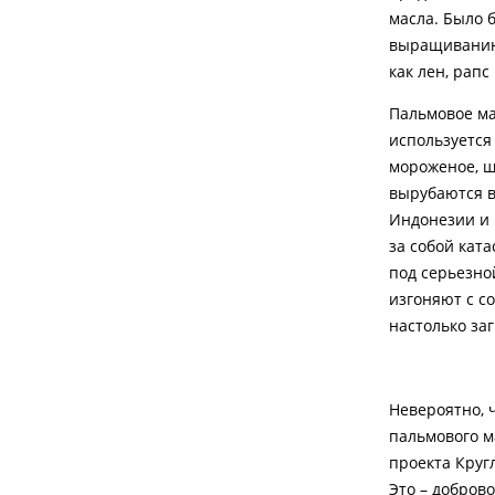
масла. Было 
выращиванию 
как лен, рапс
Пальмовое ма
используется
мороженое, ш
вырубаются в
Индонезии и 
за собой кат
под серьезно
изгоняют с с
настолько за
Невероятно, 
пальмового м
проекта Круг
Это – добров