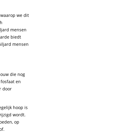
 waarop we dit
ch
iljard mensen
arde biedt
miljard mensen
bouw die nog
 fosfaat en
r door
gelijk hoop is
ijzigd wordt.
oeden, op
of.