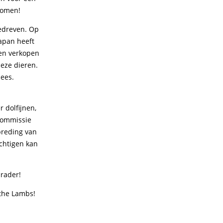
enomen!
gedreven. Op
apan heeft
nen verkopen
eze dieren.
lees.
 dolfijnen,
 Commissie
breding van
chtigen kan
nrader!
 the Lambs!