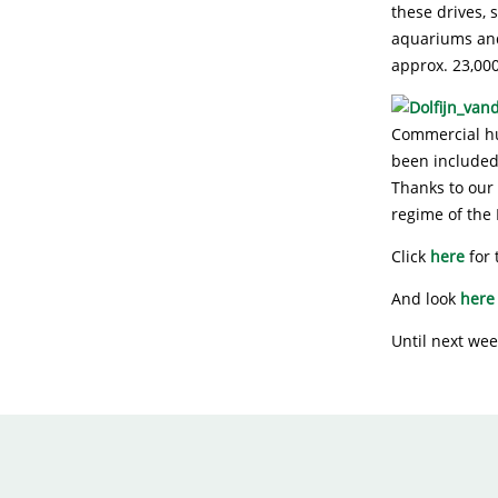
these drives, 
aquariums and
approx. 23,000
Commercial hun
been included
Thanks to our
regime of the 
Click
here
for 
And look
here
Until next wee