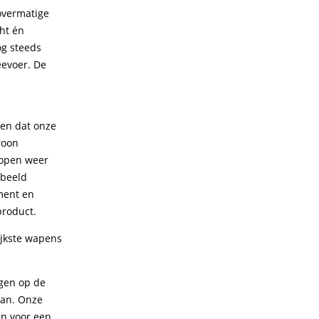
overmatige
cht én
og steeds
eevoer. De
ven dat onze
roon
lopen weer
rbeeld
ment en
product.
ijkste wapens
ngen op de
pan. Onze
en voor een