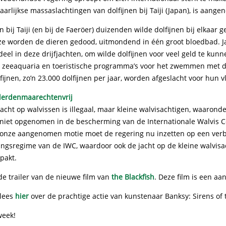
aarlijkse massaslachtingen van dolfijnen bij Taiji (Japan), is aang
n bij Taiji (en bij de Faeröer) duizenden wilde dolfijnen bij elkaar 
ze worden de dieren gedood, uitmondend in één groot bloedbad. J
eel in deze drijfjachten, om wilde dolfijnen voor veel geld te kun
a, zeeaquaria en toeristische programma’s voor het zwemmen met d
fijnen, zo’n 23.000 dolfijnen per jaar, worden afgeslacht voor hun v
cht op walvissen is illegaal, maar kleine walvisachtigen, waaronder
jd niet opgenomen in de bescherming van de Internationale Walvis
j onze aangenomen motie moet de regering nu inzetten op een ver
ngsregime van de IWC, waardoor ook de jacht op de kleine walvisa
pakt.
de trailer van de nieuwe film van
the Blackfish
. Deze film is een aa
 lees
hier
over de prachtige actie van kunstenaar Banksy: Sirens of
week!