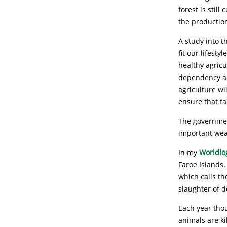
forest is still
the production
A study into 
fit our lifest
healthy agricu
dependency an
agriculture w
ensure that fa
The governmen
important weap
In my
Worldlo
Faroe Islands
which calls t
slaughter of d
Each year thou
animals are ki