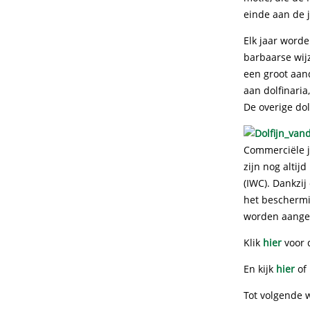
einde aan de j
Elk jaar worde
barbaarse wij
een groot aand
aan dolfinari
De overige dol
Commerciële ja
zijn nog alti
(IWC). Dankzi
het beschermi
worden aange
Klik
hier
voor 
En kijk
hier
of
Tot volgende 