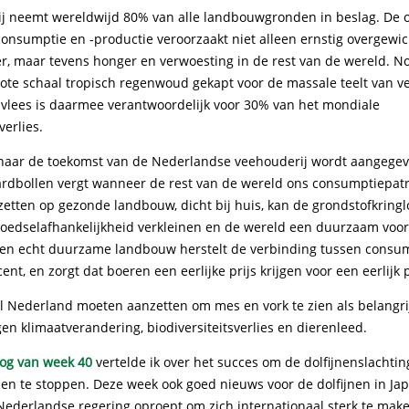
j neemt wereldwijd 80% van alle landbouwgronden in beslag. De 
tconsumptie en -productie veroorzaakt niet alleen ernstig overgewi
er, maar tevens honger en verwoesting in de rest van de wereld. N
rote schaal tropisch regenwoud gekapt voor de massale teelt van v
 vlees is daarmee verantwoordelijk voor 30% van het mondiale
verlies.
 naar de toekomst van de Nederlandse veehouderij wordt aangege
r aardbollen vergt wanneer de rest van de wereld ons consumptiepat
zetten op gezonde landbouw, dicht bij huis, kan de grondstofkring
 voedselafhankelijkheid verkleinen en de wereld een duurzaam voo
Een echt duurzame landbouw herstelt de verbinding tussen consu
nt, en zorgt dat boeren een eerlijke prijs krijgen voor een eerlijk 
al Nederland moeten aanzetten om mes en vork te zien als belangr
egen klimaatverandering, biodiversiteitsverlies en dierenleed.
og van week 40
vertelde ik over het succes om de dolfijnenslachti
den te stoppen. Deze week ook goed nieuws voor de dolfijnen in Ja
 Nederlandse regering oproept om zich internationaal sterk te mak