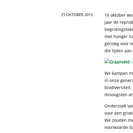
21 OKTOBER 2013
16 oktober wa
jaar de repro
begrotingstek
met honger na
genoeg voor i
die lijden aan
We kampen met
in onze genera
biodiversitei
misoogsten al
Onderzoek van
voor een groe
We zouden met
voorwaarde da