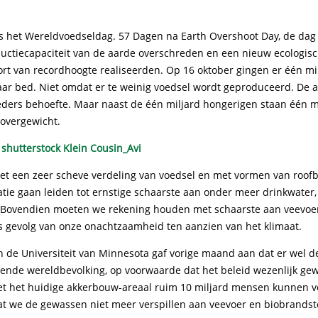
s het Wereldvoedseldag. 57 Dagen na Earth Overshoot Day, de dag
ductiecapaciteit van de aarde overschreden en een nieuw ecologis
ort van recordhoogte realiseerden. Op 16 oktober gingen er één m
ar bed. Niet omdat er te weinig voedsel wordt geproduceerd. De a
eders behoefte. Maar naast de één miljard hongerigen staan één 
 overgewicht.
 een zeer scheve verdeling van voedsel en met vormen van roof
tie gaan leiden tot ernstige schaarste aan onder meer drinkwater,
t. Bovendien moeten we rekening houden met schaarste aan veevoe
s gevolg van onze onachtzaamheid ten aanzien van het klimaat.
 de Universiteit van Minnesota gaf vorige maand aan dat er wel de
iende wereldbevolking, op voorwaarde dat het beleid wezenlijk gew
 het huidige akkerbouw-areaal ruim 10 miljard mensen kunnen v
t we de gewassen niet meer verspillen aan veevoer en biobrandst