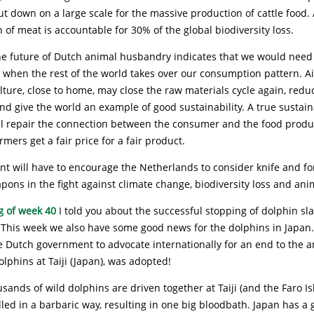
 cut down on a large scale for the massive production of cattle food. 
 of meat is accountable for 30% of the global biodiversity loss.
the future of Dutch animal husbandry indicates that we would need 
yle when the rest of the world takes over our consumption pattern. A
lture, close to home, may close the raw materials cycle again, redu
d give the world an example of good sustainability. A true sustai
ill repair the connection between the consumer and the food produ
rmers get a fair price for a fair product.
t will have to encourage the Netherlands to consider knife and fo
ons in the fight against climate change, biodiversity loss and anim
g of week 40
I told you about the successful stopping of dolphin sl
. This week we also have some good news for the dolphins in Japan
he Dutch government to advocate internationally for an end to the 
olphins at Taiji (Japan), was adopted!
sands of wild dolphins are driven together at Taiji (and the Faro Is
lled in a barbaric way, resulting in one big bloodbath. Japan has a 