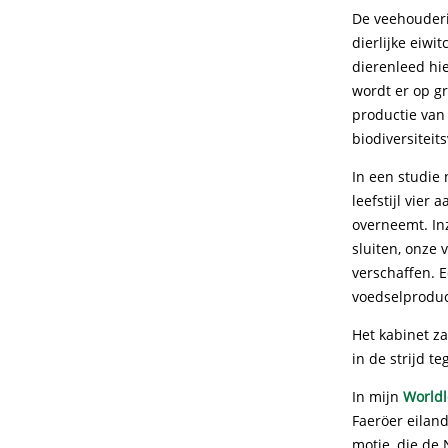
De veehouderi
dierlijke eiwi
dierenleed hi
wordt er op g
productie van
biodiversiteits
In een studie
leefstijl vie
overneemt. In
sluiten, onze
verschaffen. 
voedselproduce
Het kabinet z
in de strijd t
In mijn
Worldl
Faeröer eilan
motie, die de