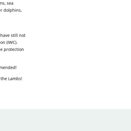
ums, sea
r dolphins,
have still not
on (IWC).
e protection
ommended!
f the Lambs!