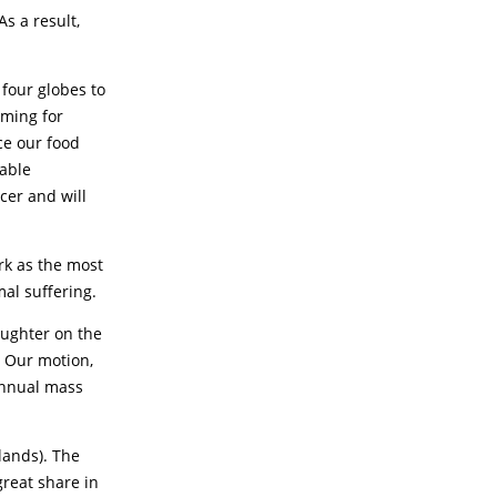
As a result,
four globes to
iming for
ce our food
nable
cer and will
rk as the most
al suffering.
aughter on the
. Our motion,
annual mass
lands). The
great share in