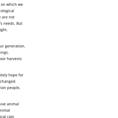
y on which we
cological
e are not
’s needs. But
ight.
our generation,
hings.
poor harvests
itely hope for
y changed.
lion people,
sive animal
animal
ical rain