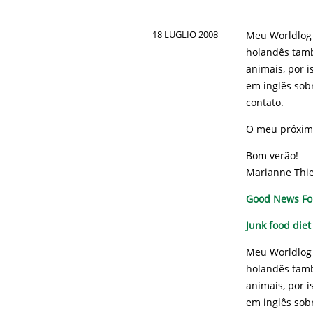
18 LUGLIO 2008
Meu Worldlog 
holandês també
animais, por 
em inglês sob
contato.
O meu próximo
Bom verão!
Marianne Thi
Good News For
Junk food diet
Meu Worldlog 
holandês també
animais, por 
em inglês sob