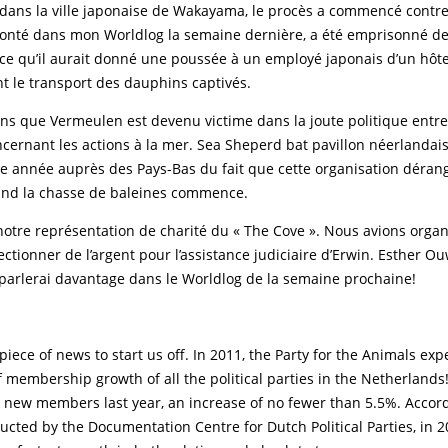
 dans la ville japonaise de Wakayama, le procès a commencé contre
conté dans mon Worldlog la semaine dernière, a été emprisonné de
e qu’il aurait donné une poussée à un employé japonais d’un hôte
t le transport des dauphins captivés.
s que Vermeulen est devenu victime dans la joute politique entre
ncernant les actions à la mer. Sea Sheperd bat pavillon néerlandais
e année auprès des Pays-Bas du fait que cette organisation dérang
and la chasse de baleines commence.
t notre représentation de charité du « The Cove ». Nous avions organ
ectionner de l’argent pour l’assistance judiciaire d’Erwin. Esther O
 parlerai davantage dans le Worldlog de la semaine prochaine!
piece of news to start us off. In 2011, the Party for the Animals ex
f membership growth of all the political parties in the Netherlands
new members last year, an increase of no fewer than 5.5%. Accord
cted by the Documentation Centre for Dutch Political Parties, in 2