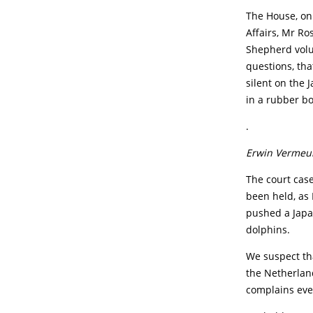
The House, on 
Affairs, Mr Ro
Shepherd volu
questions, tha
silent on the 
in a rubber b
.
Erwin Vermeu
The court cas
been held, as 
pushed a Japa
dolphins.
We suspect th
the Netherlan
complains eve