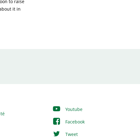
oon to raise
bout it in
Youtube
ité
Facebook
Tweet