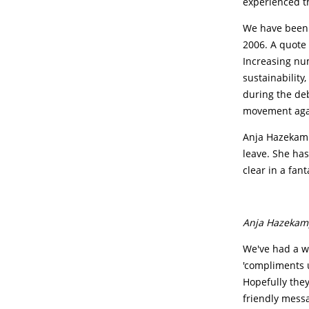
experienced th
We have been 
2006. A quote 
Increasing nu
sustainabilit
during the de
movement agai
Anja Hazekamp
leave. She has
clear in a fan
Anja Hazekam
We've had a wo
'compliments u
Hopefully they
friendly mess