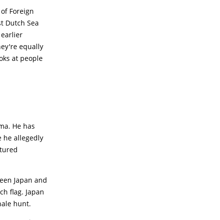
 of Foreign
st Dutch Sea
earlier
hey're equally
oks at people
ama. He has
e he allegedly
ptured
ween Japan and
h flag. Japan
hale hunt.