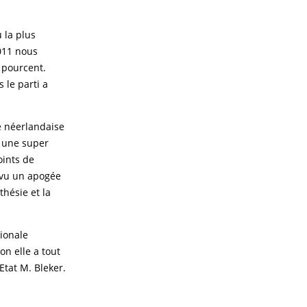
 la plus
011 nous
 pourcent.
 le parti a
e néerlandaise
t une super
oints de
s vu un apogée
hésie et la
ionale
n elle a tout
Etat M. Bleker.