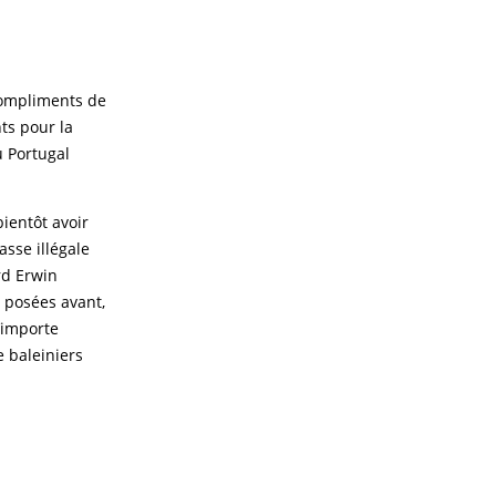
compliments de
ts pour la
u Portugal
ientôt avoir
asse illégale
rd Erwin
 posées avant,
’importe
e baleiniers