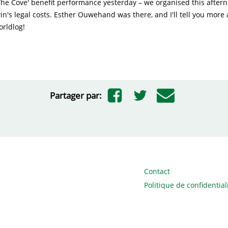
he Cove' benefit performance yesterday – we organised this aftern
n's legal costs. Esther Ouwehand was there, and I'll tell you more a
orldlog!
Partager par:
Contact
Politique de confidential