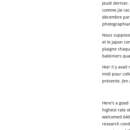
Jeudi dernier,
comme j’ai ra
décembre parc
photographian
Nous supposon
et le Japon co
plaigne chaqu
baleiniers qu
Hier il y avai
midi pour coll
présente. J’en
Here's a good 
highest rate o
welcomed 640 
research condu