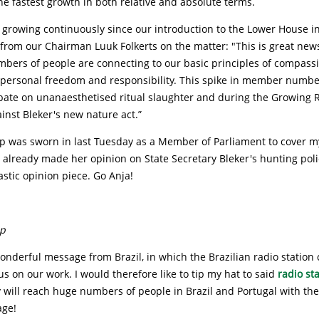
e fastest growth in both relative and absolute terms.
growing continuously since our introduction to the Lower House 
from our Chairman Luuk Folkerts on the matter: "This is great news
mbers of people are connecting to our basic principles of compassi
y, personal freedom and responsibility. This spike in member num
bate on unanaesthetised ritual slaughter and during the Growing 
nst Bleker's new nature act.”
 was sworn in last Tuesday as a Member of Parliament to cover 
 already made her opinion on State Secretary Bleker's hunting poli
tastic opinion piece. Go Anja!
p
nderful message from Brazil, in which the Brazilian radio station 
s on our work. I would therefore like to tip my hat to said
radio st
 will reach huge numbers of people in Brazil and Portugal with the
age!