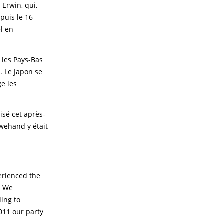
 Erwin, qui,
puis le 16
l en
 les Pays-Bas
. Le Japon se
e les
isé cet après-
uwehand y était
perienced the
! We
ing to
011 our party