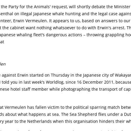
the Party for the Animals' request, will shortly debate the Minister
senthal on illegal Japanese whale hunting and the legal case again
nteer, Erwin Vermeulen. It appears to us, based on answers to our 
t the cabinet want nothing whatsoever to do with Erwin's arrest. T
Japanese whaling fleet's dangerous actions – throwing grappling ho
oat
len
e against Erwin started on Thursday in the Japanese city of Wakay
I told you in last week's Worldlog, since 16 December 2011, becaus
nese hotel staff member while photographing the transport of ca
at Vermeulen has fallen victim to the political sparring match bet
ds about what happens at sea. The Sea Shepherd flies under a Dutc
ry year to the Netherlands when this organisation hinders their w