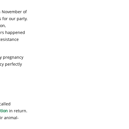
in November of
 for our party.
on,
bers happened
Resistance
my pregnancy
cy perfectly
called
ation
in return.
ir animal-