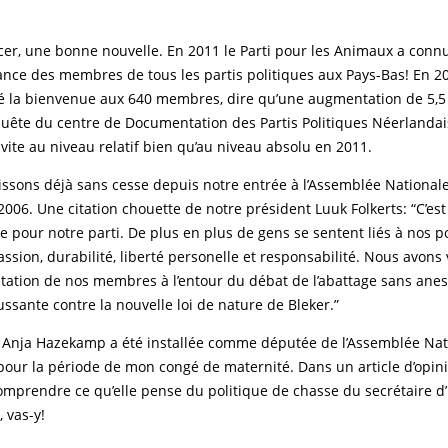
r, une bonne nouvelle. En 2011 le Parti pour les Animaux a connu
ance des membres de tous les partis politiques aux Pays-Bas! En 2
é la bienvenue aux 640 membres, dire qu’une augmentation de 5,5
uête du centre de Documentation des Partis Politiques Néerlandais
 vite au niveau relatif bien qu’au niveau absolu en 2011.
issons déjà sans cesse depuis notre entrée à l’Assemblée National
06. Une citation chouette de notre président Luuk Folkerts: “C’es
 pour notre parti. De plus en plus de gens se sentent liés à nos p
sion, durabilité, liberté personelle et responsabilité. Nous avon
tation de nos membres à l’entour du débat de l’abattage sans anest
ssante contre la nouvelle loi de nature de Bleker.”
 Anja Hazekamp a été installée comme députée de l’Assemblée Nat
our la période de mon congé de maternité. Dans un article d’opinio
comprendre ce qu’elle pense du politique de chasse du secrétaire d’
, vas-y!