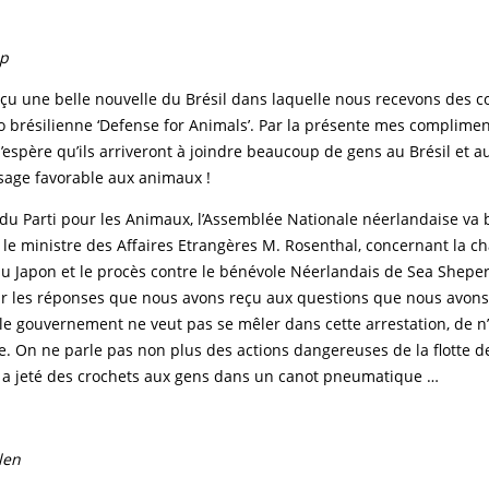
p
çu une belle nouvelle du Brésil dans laquelle nous recevons des 
io brésilienne ‘Defense for Animals’. Par la présente mes complimen
 J’espère qu’ils arriveront à joindre beaucoup de gens au Brésil et a
sage favorable aux animaux !
u Parti pour les Animaux, l’Assemblée Nationale néerlandaise va b
le ministre des Affaires Etrangères M. Rosenthal, concernant la ch
au Japon et le procès contre le bénévole Néerlandais de Sea Shepe
r les réponses que nous avons reçu aux questions que nous avons
 le gouvernement ne veut pas se mêler dans cette arrestation, de n
. On ne parle pas non plus des actions dangereuses de la flotte d
i a jeté des crochets aux gens dans un canot pneumatique …
len