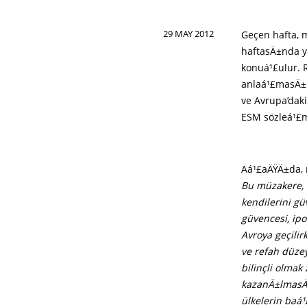
29 MAY 2012
Geçen hafta, 
haftasÄ±nda y
konuá¹£ulur. 
anlaá¹£masÄ±n
ve Avrupa’dak
ESM sözleá¹£me
Aá¹£aÄŸÄ±da, 
Bu müzakere, 
kendilerini gü
güvencesi, ipo
Avroya geçili
ve refah düzey
bilinçli olma
kazanÄ±lmasÄ±
ülkelerin baá¹