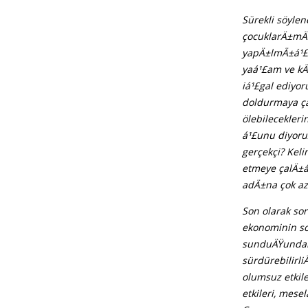
Sürekli söylen
çocuklarÄ±mÄ±
yapÄ±lmÄ±á¹£ 
yaá¹£am ve kÄ
iá¹£gal ediyo
doldurmaya ça
ölebilecekler
á¹£unu diyor
gerçekçi? Kel
etmeye çalÄ±á
adÄ±na çok az
Son olarak so
ekonominin so
sunduÄŸundan 
sürdürebilirl
olumsuz etkil
etkileri, mese