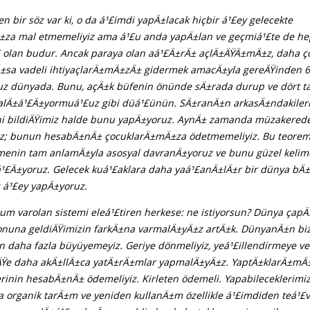
en bir söz var ki, o da á¹£imdi yapÄ±lacak hiçbir á¹£ey gelecekte
za mal etmemeliyiz ama á¹£u anda yapÄ±lan ve geçmiá¹£te de he
olan budur. Ancak paraya olan aá¹£Ä±rÄ± açlÄ±ÄŸÄ±mÄ±z, daha ço
±sa vadeli ihtiyaçlarÄ±mÄ±zÄ± gidermek amacÄ±yla gereÄŸinden 6 
ruz dünyada. Bunu, açÄ±k büfenin önünde sÄ±rada durup ve dört 
lÄ±á¹£Ä±yormuá¹£uz gibi düá¹£ünün. SÄ±ranÄ±n arkasÄ±ndakileri
ini bildiÄŸimiz halde bunu yapÄ±yoruz. AynÄ± zamanda müzakerede
uz; bunun hesabÄ±nÄ± çocuklarÄ±mÄ±za ödetmemeliyiz. Bu teorem
imenin tam anlamÄ±yla asosyal davranÄ±yoruz ve bunu güzel kelime
¹£Ä±yoruz. Gelecek kuá¹£aklara daha yaá¹£anÄ±lÄ±r bir dünya bÄ
 á¹£ey yapÄ±yoruz.
rum varolan sistemi eleá¹£tiren herkese: ne istiyorsun? Dünya çapÄ
nuna geldiÄŸimizin farkÄ±na varmalÄ±yÄ±z artÄ±k. DünyanÄ±n bi
daha fazla büyüyemeyiz. Geriye dönmeliyiz, yeá¹£illendirmeye ve
iÄŸe daha akÄ±llÄ±ca yatÄ±rÄ±mlar yapmalÄ±yÄ±z. YaptÄ±klarÄ±m
erinin hesabÄ±nÄ± ödemeliyiz. Kirleten ödemeli. Yapabileceklerimi
la organik tarÄ±m ve yeniden kullanÄ±m özellikle á¹£imdiden teá¹£vi