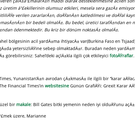
 veren çalÄ±á¹£malarÄ±n maddi olarak desteklenmesine acilen son 
 üretim á¹£ekillerinin olumsuz etkileri, mesela sera gazÄ± emisyo
£itliliÄŸe verilen zararlarÄ±n, doÄŸanÄ±n katledilmesi ve doÄŸal ka
masÄ±nÄ±n bir bedeli olmalÄ±. Bu bedel, üretici tarafÄ±ndan en 
fÄ±ndan ödenmektedir. Bu kriz bir dönüm noktasÄ± olmalÄ±.
ahel bölgesinin acil yardÄ±ma ihtiyacÄ± var(Burkina Faso en Tsjaad)
n gÄ±da yetersizliÄŸine sebep olmaktadÄ±r. Buradan neden yardÄ±m
görebilirsiniz: Sahel’deki açlÄ±kla ilgili çok etkileyici
fotoÄŸraflar
.
Times, Yunanistan’Ä±n avrodan çÄ±kmasÄ± ile ilgili bir ‘’karar aÄŸacÄ
The Financial Times’in
websitesine
Günün GrafiÄŸi: Grexit Karar A
üzel bir
makale
: Bill Gates bitki yemenin neden iyi olduÄŸunu açÄ±
¹£mek üzere, Marianne