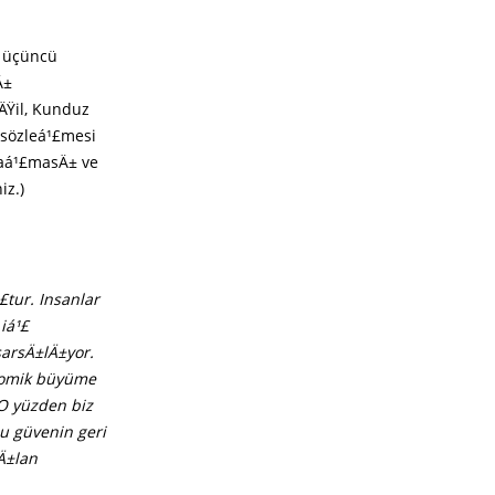
n üçüncü
Ä±
ÄŸil, Kunduz
 sözleá¹£mesi
laá¹£masÄ± ve
iz.)
£tur. Insanlar
iá¹£
sarsÄ±lÄ±yor.
onomik büyüme
 O yüzden biz
u güvenin geri
Ä±lan