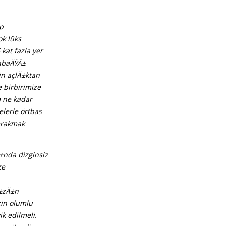
p
k lüks
kat fazla yer
tabaÄŸÄ±
n açlÄ±ktan
 birbirimize
 ne kadar
lerle örtbas
±rakmak
±nda dizginsiz
ze
Ä±zÄ±n
zin olumlu
k edilmeli.