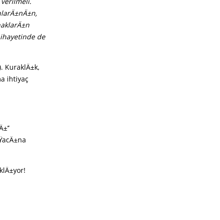
verilmeli.
nlarÄ±nÄ±n,
ynaklarÄ±n
nihayetinde de
. KuraklÄ±k,
a ihtiyaç
±’’
ÄŸacÄ±na
klÄ±yor!