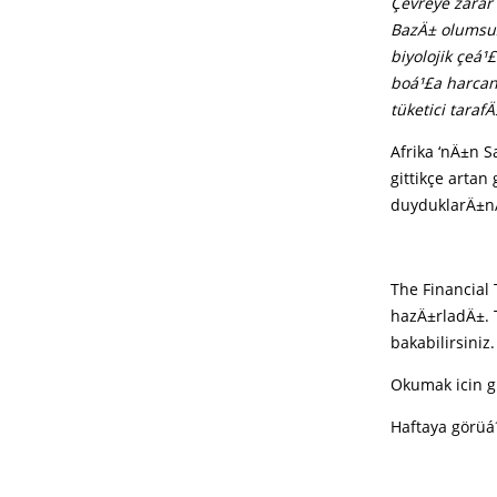
Çevreye zarar
BazÄ± olumsuz
biyolojik çeá¹
boá¹£a harcan
tüketici tara
Afrika ‘nÄ±n S
gittikçe arta
duyduklarÄ±nÄ± 
The Financial 
hazÄ±rladÄ±. 
bakabilirsiniz.
Okumak icin g
Haftaya görüá