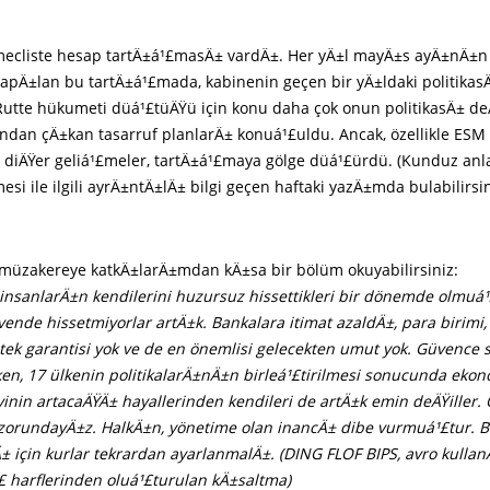
mecliste hesap tartÄ±á¹£masÄ± vardÄ±. Her yÄ±l mayÄ±s ayÄ±nÄ±
apÄ±lan bu tartÄ±á¹£mada, kabinenin geçen bir yÄ±ldaki politikas
Rutte hükumeti düá¹£tüÄŸü için konu daha çok onun politikasÄ± de
dan çÄ±kan tasarruf planlarÄ± konuá¹£uldu. Ancak, özellikle ESM
i diÄŸer geliá¹£meler, tartÄ±á¹£maya gölge düá¹£ürdü. (Kunduz an
si ile ilgili ayrÄ±ntÄ±lÄ± bilgi geçen haftaki yazÄ±mda bulabilirsin
müzakereye katkÄ±larÄ±mdan kÄ±sa bir bölüm okuyabilirsiniz:
insanlarÄ±n kendilerini huzursuz hissettikleri bir dönemde olmuá¹
vende hissetmiyorlar artÄ±k. Bankalara itimat azaldÄ±, para birimi, 
tek garantisi yok ve de en önemlisi gelecekten umut yok. Güvence 
rken, 17 ülkenin politikalarÄ±nÄ±n birleá¹£tirilmesi sonucunda ek
inin artacaÄŸÄ± hayallerinden kendileri de artÄ±k emin deÄŸiller.
k zorundayÄ±z. HalkÄ±n, yönetime olan inancÄ± dibe vurmuá¹£tur. B
 için kurlar tekrardan ayarlanmalÄ±. (DING FLOF BIPS, avro kullan
£ harflerinden oluá¹£turulan kÄ±saltma)