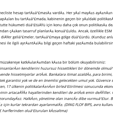
mecliste hesap tartÄ±á¹£masÄ± vardÄ±. Her yÄ±l mayÄ±s ayÄ±nÄ±
apÄ±lan bu tartÄ±á¹£mada, kabinenin geçen bir yÄ±ldaki politikas
Rutte hükumeti düá¹£tüÄŸü için konu daha çok onun politikasÄ± de
dan çÄ±kan tasarruf planlarÄ± konuá¹£uldu. Ancak, özellikle ESM
i diÄŸer geliá¹£meler, tartÄ±á¹£maya gölge düá¹£ürdü. (Kunduz an
si ile ilgili ayrÄ±ntÄ±lÄ± bilgi geçen haftaki yazÄ±mda bulabilirsin
müzakereye katkÄ±larÄ±mdan kÄ±sa bir bölüm okuyabilirsiniz:
insanlarÄ±n kendilerini huzursuz hissettikleri bir dönemde olmuá¹
vende hissetmiyorlar artÄ±k. Bankalara itimat azaldÄ±, para birimi, 
tek garantisi yok ve de en önemlisi gelecekten umut yok. Güvence 
rken, 17 ülkenin politikalarÄ±nÄ±n birleá¹£tirilmesi sonucunda ek
inin artacaÄŸÄ± hayallerinden kendileri de artÄ±k emin deÄŸiller.
k zorundayÄ±z. HalkÄ±n, yönetime olan inancÄ± dibe vurmuá¹£tur. B
 için kurlar tekrardan ayarlanmalÄ±. (DING FLOF BIPS, avro kullan
£ harflerinden oluá¹£turulan kÄ±saltma)