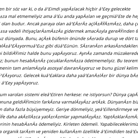
en bir söz var ki, o da á¹£imdi yapÄ±lacak hiçbir á¹£ey gelecekte
za mal etmemeliyiz ama á¹£u anda yapÄ±lan ve geçmiá¹£te de he
olan budur. Ancak paraya olan aá¹£Ä±rÄ± açlÄ±ÄŸÄ±mÄ±z, daha ço
±sa vadeli ihtiyaçlarÄ±mÄ±zÄ± gidermek amacÄ±yla gereÄŸinden 6 
ruz dünyada. Bunu, açÄ±k büfenin önünde sÄ±rada durup ve dört 
lÄ±á¹£Ä±yormuá¹£uz gibi düá¹£ünün. SÄ±ranÄ±n arkasÄ±ndakileri
ini bildiÄŸimiz halde bunu yapÄ±yoruz. AynÄ± zamanda müzakerede
uz; bunun hesabÄ±nÄ± çocuklarÄ±mÄ±za ödetmemeliyiz. Bu teorem
imenin tam anlamÄ±yla asosyal davranÄ±yoruz ve bunu güzel kelime
¹£Ä±yoruz. Gelecek kuá¹£aklara daha yaá¹£anÄ±lÄ±r bir dünya bÄ
 á¹£ey yapÄ±yoruz.
rum varolan sistemi eleá¹£tiren herkese: ne istiyorsun? Dünya çapÄ
nuna geldiÄŸimizin farkÄ±na varmalÄ±yÄ±z artÄ±k. DünyanÄ±n bi
daha fazla büyüyemeyiz. Geriye dönmeliyiz, yeá¹£illendirmeye ve
iÄŸe daha akÄ±llÄ±ca yatÄ±rÄ±mlar yapmalÄ±yÄ±z. YaptÄ±klarÄ±m
erinin hesabÄ±nÄ± ödemeliyiz. Kirleten ödemeli. Yapabileceklerimi
la organik tarÄ±m ve yeniden kullanÄ±m özellikle á¹£imdiden teá¹£vi