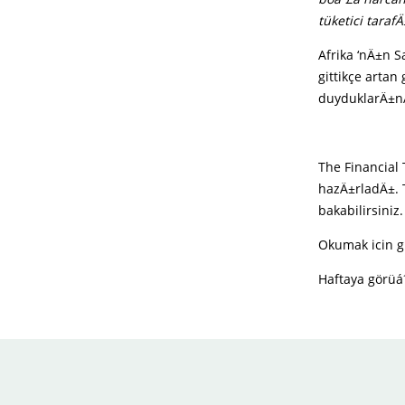
tüketici tara
Afrika ‘nÄ±n S
gittikçe arta
duyduklarÄ±nÄ± 
The Financial 
hazÄ±rladÄ±. 
bakabilirsiniz.
Okumak icin g
Haftaya görüá