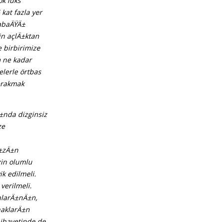
k lüks
kat fazla yer
tabaÄŸÄ±
n açlÄ±ktan
 birbirimize
 ne kadar
lerle örtbas
±rakmak
±nda dizginsiz
ze
Ä±zÄ±n
zin olumlu
k edilmeli.
verilmeli.
nlarÄ±nÄ±n,
ynaklarÄ±n
nihayetinde de