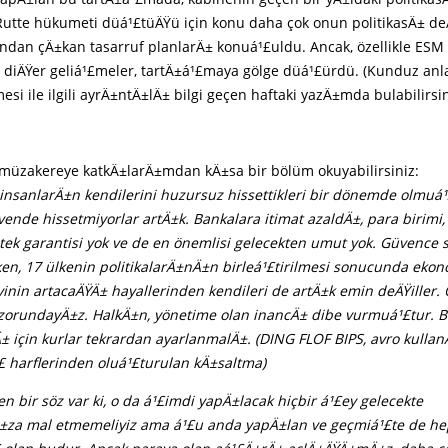
Rutte hükumeti düá¹£tüÄŸü için konu daha çok onun politikasÄ± de
dan çÄ±kan tasarruf planlarÄ± konuá¹£uldu. Ancak, özellikle ESM
i diÄŸer geliá¹£meler, tartÄ±á¹£maya gölge düá¹£ürdü. (Kunduz an
si ile ilgili ayrÄ±ntÄ±lÄ± bilgi geçen haftaki yazÄ±mda bulabilirsin
müzakereye katkÄ±larÄ±mdan kÄ±sa bir bölüm okuyabilirsiniz:
insanlarÄ±n kendilerini huzursuz hissettikleri bir dönemde olmuá¹
vende hissetmiyorlar artÄ±k. Bankalara itimat azaldÄ±, para birimi, 
tek garantisi yok ve de en önemlisi gelecekten umut yok. Güvence 
rken, 17 ülkenin politikalarÄ±nÄ±n birleá¹£tirilmesi sonucunda ek
inin artacaÄŸÄ± hayallerinden kendileri de artÄ±k emin deÄŸiller.
k zorundayÄ±z. HalkÄ±n, yönetime olan inancÄ± dibe vurmuá¹£tur. B
 için kurlar tekrardan ayarlanmalÄ±. (DING FLOF BIPS, avro kullan
£ harflerinden oluá¹£turulan kÄ±saltma)
en bir söz var ki, o da á¹£imdi yapÄ±lacak hiçbir á¹£ey gelecekte
za mal etmemeliyiz ama á¹£u anda yapÄ±lan ve geçmiá¹£te de he