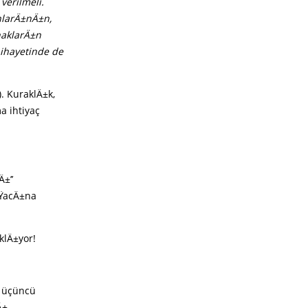
verilmeli.
nlarÄ±nÄ±n,
ynaklarÄ±n
nihayetinde de
. KuraklÄ±k,
a ihtiyaç
±’’
ÄŸacÄ±na
klÄ±yor!
n üçüncü
Ä±