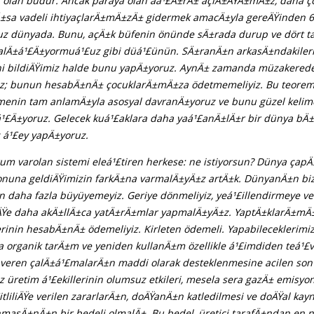
olan budur. Ancak paraya olan aá¹£Ä±rÄ± açlÄ±ÄŸÄ±mÄ±z, daha ço
±sa vadeli ihtiyaçlarÄ±mÄ±zÄ± gidermek amacÄ±yla gereÄŸinden 6 
ruz dünyada. Bunu, açÄ±k büfenin önünde sÄ±rada durup ve dört 
lÄ±á¹£Ä±yormuá¹£uz gibi düá¹£ünün. SÄ±ranÄ±n arkasÄ±ndakileri
ini bildiÄŸimiz halde bunu yapÄ±yoruz. AynÄ± zamanda müzakerede
uz; bunun hesabÄ±nÄ± çocuklarÄ±mÄ±za ödetmemeliyiz. Bu teorem
imenin tam anlamÄ±yla asosyal davranÄ±yoruz ve bunu güzel kelime
¹£Ä±yoruz. Gelecek kuá¹£aklara daha yaá¹£anÄ±lÄ±r bir dünya bÄ
 á¹£ey yapÄ±yoruz.
rum varolan sistemi eleá¹£tiren herkese: ne istiyorsun? Dünya çapÄ
nuna geldiÄŸimizin farkÄ±na varmalÄ±yÄ±z artÄ±k. DünyanÄ±n bi
daha fazla büyüyemeyiz. Geriye dönmeliyiz, yeá¹£illendirmeye ve
iÄŸe daha akÄ±llÄ±ca yatÄ±rÄ±mlar yapmalÄ±yÄ±z. YaptÄ±klarÄ±m
erinin hesabÄ±nÄ± ödemeliyiz. Kirleten ödemeli. Yapabileceklerimi
la organik tarÄ±m ve yeniden kullanÄ±m özellikle á¹£imdiden teá¹£vi
 veren çalÄ±á¹£malarÄ±n maddi olarak desteklenmesine acilen son 
 üretim á¹£ekillerinin olumsuz etkileri, mesela sera gazÄ± emisyo
£itliliÄŸe verilen zararlarÄ±n, doÄŸanÄ±n katledilmesi ve doÄŸal ka
masÄ±nÄ±n bir bedeli olmalÄ±. Bu bedel, üretici tarafÄ±ndan en 