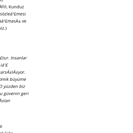
ÄŸil, Kunduz
 sözleá¹£mesi
laá¹£masÄ± ve
iz.)
£tur. Insanlar
iá¹£
sarsÄ±lÄ±yor.
onomik büyüme
 O yüzden biz
u güvenin geri
Ä±lan
p