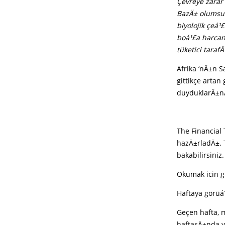
Çevreye zarar
BazÄ± olumsuz
biyolojik çeá¹
boá¹£a harcan
tüketici tara
Afrika ‘nÄ±n S
gittikçe arta
duyduklarÄ±nÄ± 
The Financial 
hazÄ±rladÄ±. 
bakabilirsiniz.
Okumak icin g
Haftaya görüá
Geçen hafta, 
haftasÄ±nda y