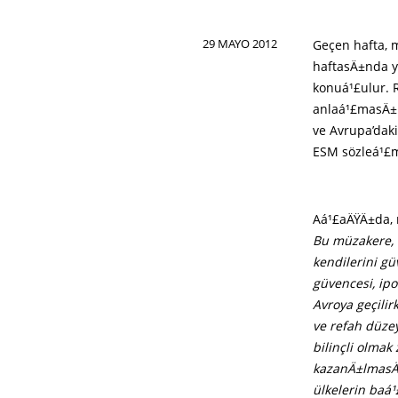
29 MAYO 2012
Geçen hafta, 
haftasÄ±nda y
konuá¹£ulur. 
anlaá¹£masÄ±n
ve Avrupa’dak
ESM sözleá¹£me
Aá¹£aÄŸÄ±da, 
Bu müzakere, 
kendilerini gü
güvencesi, ipo
Avroya geçili
ve refah düzey
bilinçli olma
kazanÄ±lmasÄ±
ülkelerin baá¹