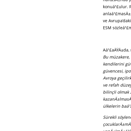
konuá¹£ulur. 
anlaá¹£masÄ±n
ve Avrupa’dak
ESM sözleá¹£me
Aá¹£aÄŸÄ±da, 
Bu müzakere, 
kendilerini gü
güvencesi, ipo
Avroya geçili
ve refah düzey
bilinçli olma
kazanÄ±lmasÄ±
ülkelerin baá¹
Sürekli söylen
çocuklarÄ±mÄ±