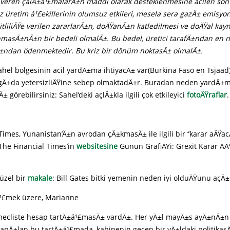
 veren çalÄ±á¹£malarÄ±n maddi olarak desteklenmesine acilen son 
 üretim á¹£ekillerinin olumsuz etkileri, mesela sera gazÄ± emisyo
£itliliÄŸe verilen zararlarÄ±n, doÄŸanÄ±n katledilmesi ve doÄŸal ka
masÄ±nÄ±n bir bedeli olmalÄ±. Bu bedel, üretici tarafÄ±ndan en 
fÄ±ndan ödenmektedir. Bu kriz bir dönüm noktasÄ± olmalÄ±.
ahel bölgesinin acil yardÄ±ma ihtiyacÄ± var(Burkina Faso en Tsjaad)
n gÄ±da yetersizliÄŸine sebep olmaktadÄ±r. Buradan neden yardÄ±m
görebilirsiniz: Sahel’deki açlÄ±kla ilgili çok etkileyici
fotoÄŸraflar
.
Times, Yunanistan’Ä±n avrodan çÄ±kmasÄ± ile ilgili bir ‘’karar aÄŸacÄ
The Financial Times’in
websitesine
Günün GrafiÄŸi: Grexit Karar A
üzel bir
makale
: Bill Gates bitki yemenin neden iyi olduÄŸunu açÄ±
¹£mek üzere, Marianne
mecliste hesap tartÄ±á¹£masÄ± vardÄ±. Her yÄ±l mayÄ±s ayÄ±nÄ±
apÄ±lan bu tartÄ±á¹£mada, kabinenin geçen bir yÄ±ldaki politikas