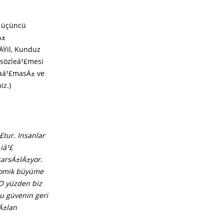
n üçüncü
Ä±
ÄŸil, Kunduz
 sözleá¹£mesi
laá¹£masÄ± ve
iz.)
£tur. Insanlar
iá¹£
sarsÄ±lÄ±yor.
onomik büyüme
 O yüzden biz
u güvenin geri
Ä±lan