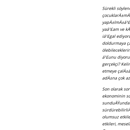
Sürekli söylen
çocuklarÄ±mÄ±
yapÄ±lmÄ±á¹£ 
yaá¹£am ve kÄ
iá¹£gal ediyo
doldurmaya ça
ölebilecekler
á¹£unu diyor
gerçekçi? Kel
etmeye çalÄ±á
adÄ±na çok az
Son olarak so
ekonominin so
sunduÄŸundan 
sürdürebilirl
olumsuz etkil
etkileri, mese