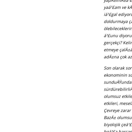
yapÄ±lmÄ±á¹£ 
yaá¹£am ve kÄ
iá¹£gal ediyo
doldurmaya ça
ölebilecekler
á¹£unu diyor
gerçekçi? Kel
etmeye çalÄ±á
adÄ±na çok az
Son olarak so
ekonominin so
sunduÄŸundan 
sürdürebilirl
olumsuz etkil
etkileri, mese
Çevreye zarar
BazÄ± olumsuz
biyolojik çeá¹
boá¹£a harcan