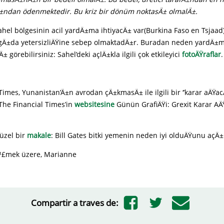
fÄ±ndan ödenmektedir. Bu kriz bir dönüm noktasÄ± olmalÄ±.
ahel bölgesinin acil yardÄ±ma ihtiyacÄ± var(Burkina Faso en Tsjaad)
n gÄ±da yetersizliÄŸine sebep olmaktadÄ±r. Buradan neden yardÄ±m
görebilirsiniz: Sahel’deki açlÄ±kla ilgili çok etkileyici
fotoÄŸraflar
.
Times, Yunanistan’Ä±n avrodan çÄ±kmasÄ± ile ilgili bir ‘’karar aÄŸacÄ
The Financial Times’in
websitesine
Günün GrafiÄŸi: Grexit Karar A
üzel bir
makale
: Bill Gates bitki yemenin neden iyi olduÄŸunu açÄ±
¹£mek üzere, Marianne
Compartir a traves de: