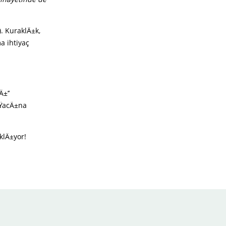
. KuraklÄ±k,
a ihtiyaç
±’’
ÄŸacÄ±na
klÄ±yor!