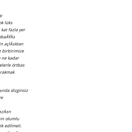
p
k lüks
kat fazla yer
tabaÄŸÄ±
n açlÄ±ktan
 birbirimize
 ne kadar
lerle örtbas
±rakmak
±nda dizginsiz
ze
Ä±zÄ±n
zin olumlu
k edilmeli.