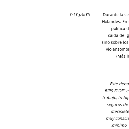
Durante la se
٢٩ مايو ٢٠١٢
Holandes. En 
política 
caída del g
sino sobre lo
vio ensombr
(Más i
Este deba
BIPS FLOF" e
trabajo, tu hi
seguros de 
diecisiet
muy conscie
mínimo. S