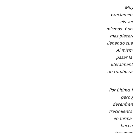
Muy
exactament
seis ve
mismos. Y sol
mas placere
llenando cuat
Al mism
pasar la
literalmen
un rumbo ra
Por último, 
pero 
desenfren
crecimiento 
en forma 
hacemo
hacemos,