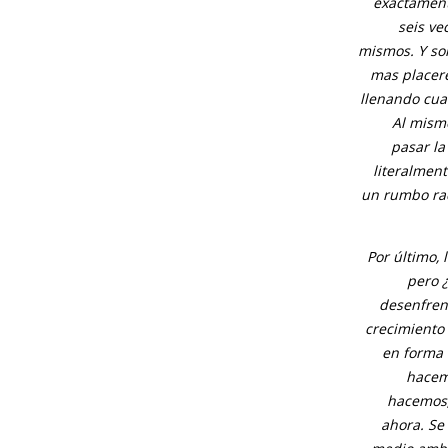
exactament
seis ve
mismos. Y sol
mas placere
llenando cuat
Al mism
pasar la
literalmen
un rumbo ra
Por último, 
pero 
desenfren
crecimiento 
en forma 
hacemo
hacemos,
ahora. Se