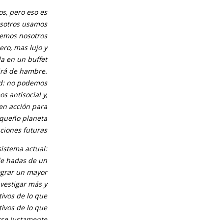
s, pero eso es
osotros usamos
enemos nosotros
ero, mas lujo y
la en un buffet
rirá de hambre.
ad: no podemos
s antisocial y,
en acción para
equeño planeta
ciones futuras.
sistema actual:
de hadas de un
grar un mayor
vestigar más y
tivos de lo que
ivos de lo que
rse justamente