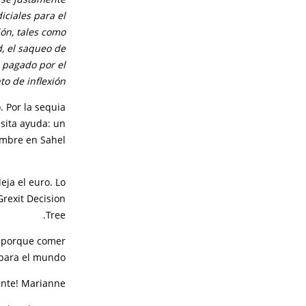
iciales para el
ón, tales como
d, el saqueo de
o pagado por el
o de inflexión.
. Por la sequia
esita ayuda: un
mbre en Sahel.
eja el euro. Lo
Grexit Decision
Tree.
ca porque comer
para el mundo!
ante! Marianne