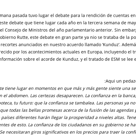
mana pasada tuvo lugar el debate para la rendición de cuentas en
este debate que tiene lugar cada año en la tercera semana de mayo
del Consejo de Ministros del año parlamentario anterior. Sin embar
obierno Rutte, este debate en gran parte ya nio se trataba de la pol
s recortes anunciados en nuestro acuerdo llamado ‘Kunduz’. Además
ecido por los acontecimientos actuales en Europa, incluyendo el t
nformación sobre el acorde de Kunduz, y el tratado de ESM se lee 
Aqui un pedazo
te tiene lugar en momentos en que más y más gente siente una s
n el abdomen. Las certezas desaparecen. La confianza en la banca,
poteca, tu futuro: que la confianza se tambalea. Las personas ya no
que todas las bellas promesas acerca de la fusión de las agendas p
e países diferentes harán llegar la prosperidad a niveles altas. Te
ntes de esto. La confianza de los ciudadanos en su gobierno se ha
e necesitaran giros significativos en los precios para traer la confi