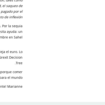
ón, tales como
d, el saqueo de
o pagado por el
o de inflexión.
. Por la sequia
esita ayuda: un
mbre en Sahel.
eja el euro. Lo
Grexit Decision
Tree.
ca porque comer
para el mundo!
ante! Marianne