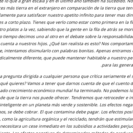
e lo que a gran escala y en el último año también ha sucedido. N
ces más tierra en el extranjero en comparación de la tierra que t
amente para satisfacer nuestro apetito infinito para tener mas din
s a corto plazo. Tienes que verlo como estar como primera en la fi
ro platos a la vez, sabiendo que la gente en la fila de atrás se mo
o tiempo decimos uno al otro en el debate sobre la responsabilid
 cuenta a nuestros hijos. ¿Qué tan realista es esto? Nos comportamo
te, intentamos disimularlo con palabras bonitas. Apenas entramos 
dicalmente diferente, que puede mantener habitable a nuestro p
para las genera
la pregunta dirigida a cualquier persona que crítica seriamente el 
¿qué quieres? Vamos a tener que darnos cuenta de que el cuento 
ado crecimiento económico mundial ha terminado. No podemos lo
de que la tierra nos puede ofrecer. Tendremos que retroceder e in
inteligente en un planeta más verde y sostenible. Los efectos nega
s, se debe cobrar. El que contamina debe pagar. Los efectos posit
 como la agricultura orgánica y el reciclado, tendrán que estimula
 necesitara un cese inmediato en los subsidios a actividades perjud