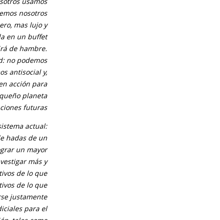
osotros usamos
enemos nosotros
ero, mas lujo y
la en un buffet
rirá de hambre.
ad: no podemos
s antisocial y,
en acción para
equeño planeta
ciones futuras.
sistema actual:
de hadas de un
grar un mayor
vestigar más y
tivos de lo que
ivos de lo que
rse justamente
iciales para el