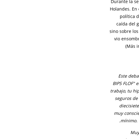
Durante la se
Holandes. En 
política 
caída del g
sino sobre lo
vio ensombr
(Más i
Este deba
BIPS FLOF" e
trabajo, tu hi
seguros de 
diecisiet
muy conscie
mínimo. S
Muy