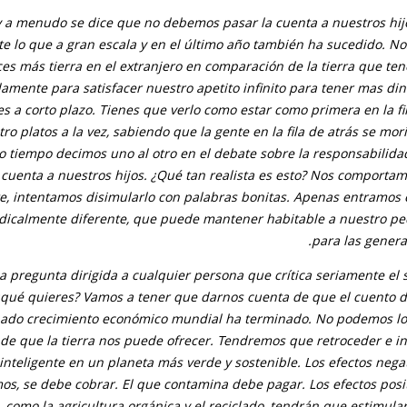
 a menudo se dice que no debemos pasar la cuenta a nuestros hijo
e lo que a gran escala y en el último año también ha sucedido. N
ces más tierra en el extranjero en comparación de la tierra que t
amente para satisfacer nuestro apetito infinito para tener mas din
s a corto plazo. Tienes que verlo como estar como primera en la fi
ro platos a la vez, sabiendo que la gente en la fila de atrás se mo
o tiempo decimos uno al otro en el debate sobre la responsabilid
 cuenta a nuestros hijos. ¿Qué tan realista es esto? Nos comportamo
te, intentamos disimularlo con palabras bonitas. Apenas entramos 
dicalmente diferente, que puede mantener habitable a nuestro p
para las genera
la pregunta dirigida a cualquier persona que crítica seriamente el 
¿qué quieres? Vamos a tener que darnos cuenta de que el cuento 
ado crecimiento económico mundial ha terminado. No podemos lo
de que la tierra nos puede ofrecer. Tendremos que retroceder e in
inteligente en un planeta más verde y sostenible. Los efectos nega
s, se debe cobrar. El que contamina debe pagar. Los efectos posit
 como la agricultura orgánica y el reciclado, tendrán que estimula