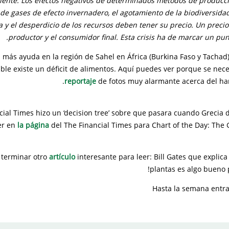
ente. Los efectos negativos de determinados métodos de producci
 de gases de efecto invernadero, el agotamiento de la biodiversida
a y el desperdicio de los recursos deben tener su precio. Un preci
productor y el consumidor final. Esta crisis ha de marcar un punt
 más ayuda en la región de Sahel en África (Burkina Faso y Tachad)
ble existe un déficit de alimentos. Aquí puedes ver porque se nec
reportaje
de fotos muy alarmante acerca del ha
cial Times hizo un ‘decision tree’ sobre que pasara cuando Grecia d
er en
la página
del The Financial Times para Chart of the Day: The 
 terminar otro
artículo
interesante para leer: Bill Gates que expli
plantas es algo bueno 
Hasta la semana entr