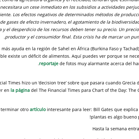
 necesitara un cese inmediato en los subsidios a actividades perjud
ente. Los efectos negativos de determinados métodos de producci
 de gases de efecto invernadero, el agotamiento de la biodiversida
a y el desperdicio de los recursos deben tener su precio. Un preci
productor y el consumidor final. Esta crisis ha de marcar un punt
 más ayuda en la región de Sahel en África (Burkina Faso y Tachad)
ble existe un déficit de alimentos. Aquí puedes ver porque se nec
reportaje
de fotos muy alarmante acerca del ha
cial Times hizo un ‘decision tree’ sobre que pasara cuando Grecia d
er en
la página
del The Financial Times para Chart of the Day: The 
 terminar otro
artículo
interesante para leer: Bill Gates que expli
plantas es algo bueno 
Hasta la semana entr