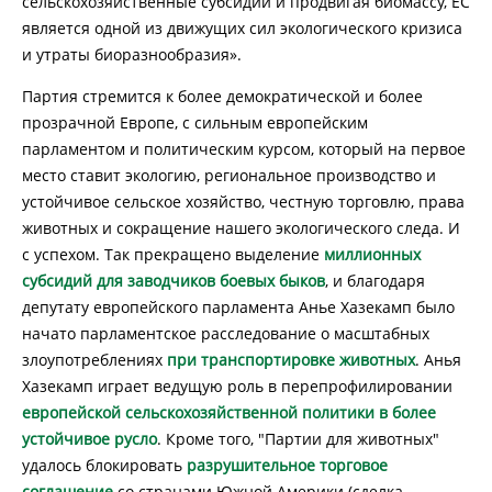
сельскохозяйственные субсидии и продвигая биомассу, ЕС
является одной из движущих сил экологического кризиса
и утраты биоразнообразия».
Партия стремится к более демократической и более
прозрачной Европе, с сильным европейским
парламентом и политическим курсом, который на первое
место ставит экологию, региональное производство и
устойчивое сельское хозяйство, честную торговлю, права
животных и сокращение нашего экологического следа. И
с успехом. Так прекращено выделение
миллионных
субсидий для заводчиков боевых быков
, и благодаря
депутату европейского парламента Анье Хазекамп было
начато парламентское расследование о масштабных
злоупотреблениях
при транспортировке животных
. Анья
Хазекамп играет ведущую роль в перепрофилировании
европейской сельскохозяйственной политики в более
устойчивое русло
. Кроме того, "Партии для животных"
удалось блокировать
разрушительное торговое
соглашение
со странами Южной Америки (сделка