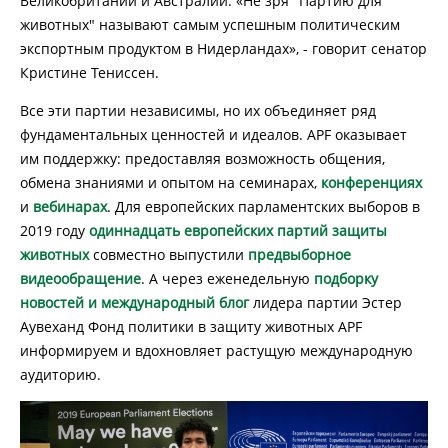
Великобритании и Австралии. «Не зря "Партию для
животных" называют самым успешным политическим
экспортным продуктом в Нидерландах», - говорит сенатор
Кристине Тениссен.
Все эти партии независимы, но их объединяет ряд
фундаментальных ценностей и идеалов. APF оказывает
им поддержку: предоставляя возможность общения,
обмена знаниями и опытом на семинарах,
конференциях
и
вебинарах
. Для европейских парламентских выборов в
2019 году
одиннадцать европейских партий защиты
животных
совместно выпустили
предвыборное
видеообращение
. А через еженедельную
подборку
новостей и международный блог
лидера партии Эстер
Аувеханд Фонд политики в защиту животных APF
информируем и вдохновляет растущую международную
аудиторию.