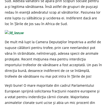
Sud. Adesea vânătorii se apără prin scopuri sociale pentru
a-și legitima vânătoarea. Însă astfel de grupuri de pușcași
redau în esență adevăratul scop al vânătorilor. Pasiunea lor
este lupta cu sălbăticia și uciderea ei. Indiferent dacă are
loc în Țările de Jos sau în Africa de Sud.
De mult mă lupt la Camera Deputaților împotriva a astfel de
supuse călătorii pentru trofee, prin care neerlandezi pot
vâna în străinătate, neîntrerupți, adesea specii de animale
protejate. Recent moțiunea mea pentru interdicția
importului trofeelor de vânătoare a fost acceptată. Un pas în
direcția bună, deoarece indiferent de ce se întâmplă,
trofeele de vânătoare nu mai pot intra în Țările de Jos!
Vești bune! O mare majoritate din cadrul Parlamentului
European sprijină solicitarea fracțiunii noastre europene și
a votat pentru inderdicția cărnii clonate. Majoritatea
animalelor clonate sunt ucise și abia un mic procent din