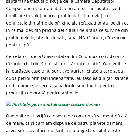
săptămâna trecută discuția de la Camera Deputaților.
Compasiunea și durabilitatea nu au fost niciodată așa de
implicate în soluționarea problematicii refugiaților.
Conflictele din țările de ofrigine ale refugiaților au loc din ce
în ce mai des din pricina deficitului de hrană ce survine din
problemele legate de climat și apă. NATO anunță ”războaie
pentru apă”.
Cercetătorii de la Universitatea din Columbia consideră că
războiul civil din Siria este un ”război climatic”. Oamenii ce
își părăsesc casele nu sunt aventurieri, ci aceia care sapă
după petrol prin țări îndepărtate, iau fasolea din țări sărace
unde domnește seceta și pădurile sunt tăiate pentru
producția de hrană pentru animale.
Oamenii ce au grijă ca nivelul de consum să se mențină atât
de mare, ca și cum am dispune de patru planete pământ,
aceia sunt aventurierii. Pentru a ajunge la o soluție este