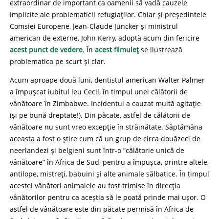
extraordinar de important ca oamenii să vadă cauzele
implicite ale problematicii refugiaților. Chiar și președintele
Comsiei Europene, Jean-Claude Juncker și ministrul
american de externe, John Kerry, adoptă acum din fericire
acest punct de vedere
. În
acest filmuleț
se ilustrează
problematica pe scurt și clar.
Acum aproape două luni, dentistul american Walter Palmer
a împușcat iubitul leu Cecil, în timpul unei călătorii de
vânătoare în Zimbabwe. Incidentul a cauzat multă agitație
(și pe bună dreptate!). Din păcate, astfel de călătorii de
vânătoare nu sunt vreo excepție în străinătate. Săptămâna
aceasta a fost o știre cum că un grup de circa douăzeci de
neerlandezi și belgieni sunt într-o ”călătorie unică de
vânătoare” în Africa de Sud, pentru a împușca, printre altele,
antilope, mistreți, babuini și alte animale sălbatice. În timpul
acestei vânători animalele au fost trimise în direcția
vânătorilor pentru ca aceștia să le poată prinde mai ușor. O
astfel de vânătoare este din păcate permisă în Africa de