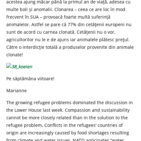
acestea ajung măcar până la primul an de viață, adesea cu
multe boli și anomalii. Clonarea – ceea ce are loc în mod
frecvent în SUA – provoacă foarte multă suferință
animalelor. Astfel se pare că 77% din cetățenii europeni nu
sunt de acord cu carnea clonată. Cetățenii nu o vor,
agricultorilor nu le e de ajuns iar animalele plătesc prețul.
Către o interdicție totală a produselor provenite din animale
clonate!
Pe săptămâna viitoare!
Marianne
The growing refugee problems dominated the discussion in
the Lower House last week. Compassion and sustainability
cannot be more closely related than in the solution to the
refugee problem
.
Conflicts in the refugees’ countries of
origin are increasingly caused by food shortages resulting
from climate and water issues. NATO anticipates “water