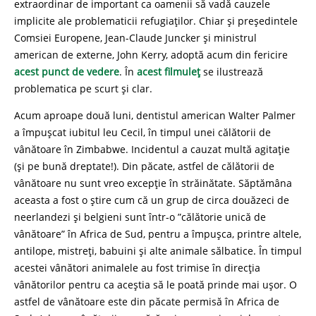
extraordinar de important ca oamenii să vadă cauzele
implicite ale problematicii refugiaților. Chiar și președintele
Comsiei Europene, Jean-Claude Juncker și ministrul
american de externe, John Kerry, adoptă acum din fericire
acest punct de vedere
. În
acest filmuleț
se ilustrează
problematica pe scurt și clar.
Acum aproape două luni, dentistul american Walter Palmer
a împușcat iubitul leu Cecil, în timpul unei călătorii de
vânătoare în Zimbabwe. Incidentul a cauzat multă agitație
(și pe bună dreptate!). Din păcate, astfel de călătorii de
vânătoare nu sunt vreo excepție în străinătate. Săptămâna
aceasta a fost o știre cum că un grup de circa douăzeci de
neerlandezi și belgieni sunt într-o ”călătorie unică de
vânătoare” în Africa de Sud, pentru a împușca, printre altele,
antilope, mistreți, babuini și alte animale sălbatice. În timpul
acestei vânători animalele au fost trimise în direcția
vânătorilor pentru ca aceștia să le poată prinde mai ușor. O
astfel de vânătoare este din păcate permisă în Africa de