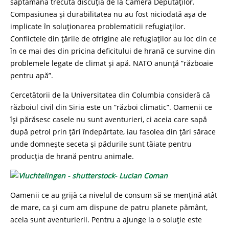
săptămâna trecută discuția de la Camera Deputaților.
Compasiunea și durabilitatea nu au fost niciodată așa de
implicate în soluționarea problematicii refugiaților.
Conflictele din țările de ofrigine ale refugiaților au loc din ce
în ce mai des din pricina deficitului de hrană ce survine din
problemele legate de climat și apă. NATO anunță ”războaie
pentru apă”.
Cercetătorii de la Universitatea din Columbia consideră că
războiul civil din Siria este un ”război climatic”. Oamenii ce
își părăsesc casele nu sunt aventurieri, ci aceia care sapă
după petrol prin țări îndepărtate, iau fasolea din țări sărace
unde domnește seceta și pădurile sunt tăiate pentru
producția de hrană pentru animale.
Oamenii ce au grijă ca nivelul de consum să se mențină atât
de mare, ca și cum am dispune de patru planete pământ,
aceia sunt aventurierii. Pentru a ajunge la o soluție este