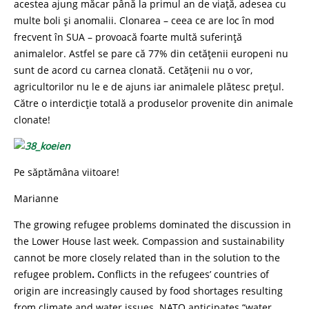
acestea ajung măcar până la primul an de viață, adesea cu
multe boli și anomalii. Clonarea – ceea ce are loc în mod
frecvent în SUA – provoacă foarte multă suferință
animalelor. Astfel se pare că 77% din cetățenii europeni nu
sunt de acord cu carnea clonată. Cetățenii nu o vor,
agricultorilor nu le e de ajuns iar animalele plătesc prețul.
Către o interdicție totală a produselor provenite din animale
clonate!
Pe săptămâna viitoare!
Marianne
The growing refugee problems dominated the discussion in
the Lower House last week. Compassion and sustainability
cannot be more closely related than in the solution to the
refugee problem
.
Conflicts in the refugees’ countries of
origin are increasingly caused by food shortages resulting
from climate and water issues. NATO anticipates “water