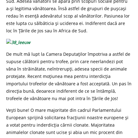
Sud. Adesea vânătorii se apără prin scopuri sociale pentru
a-și legitima vânătoarea. Însă astfel de grupuri de pușcași
redau în esență adevăratul scop al vânătorilor. Pasiunea lor
este lupta cu sălbăticia și uciderea ei. Indiferent dacă are
loc în Țările de Jos sau în Africa de Sud.
De mult mă lupt la Camera Deputaților împotriva a astfel de
supuse călătorii pentru trofee, prin care neerlandezi pot
vâna în străinătate, neîntrerupți, adesea specii de animale
protejate. Recent moțiunea mea pentru interdicția
importului trofeelor de vânătoare a fost acceptată. Un pas în
direcția bună, deoarece indiferent de ce se întâmplă,
trofeele de vânătoare nu mai pot intra în Țările de Jos!
Vești bune! O mare majoritate din cadrul Parlamentului
European sprijină solicitarea fracțiunii noastre europene și
a votat pentru inderdicția cărnii clonate. Majoritatea
animalelor clonate sunt ucise și abia un mic procent din