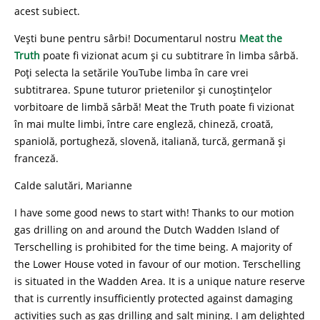
acest subiect.
Vești bune pentru sârbi! Documentarul nostru
Meat the
Truth
poate fi vizionat acum și cu subtitrare în limba sârbă.
Poți selecta la setările YouTube limba în care vrei
subtitrarea. Spune tuturor prietenilor și cunoștințelor
vorbitoare de limbă sârbă! Meat the Truth poate fi vizionat
în mai multe limbi, între care engleză, chineză, croată,
spaniolă, portugheză, slovenă, italiană, turcă, germană și
franceză.
Calde salutări, Marianne
I have some good news to start with! Thanks to our motion
gas drilling on and around the Dutch Wadden Island of
Terschelling is prohibited for the time being. A majority of
the Lower House voted in favour of our motion. Terschelling
is situated in the Wadden Area. It is a unique nature reserve
that is currently insufficiently protected against damaging
activities such as gas drilling and salt mining. I am delighted