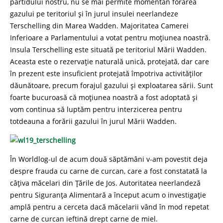
partidului nostru, nu se mai permite momentan forarea
gazului pe teritoriul și în jurul insulei neerlandeze
Terschelling din Marea Wadden. Majoritatea Camerei
Inferioare a Parlamentului a votat pentru moțiunea noastră.
Insula Terschelling este situată pe teritoriul Mării Wadden.
Aceasta este o rezervație naturală unică, protejată, dar care
în prezent este insuficient protejată împotriva activităților
dăunătoare, precum forajul gazului și exploatarea sării. Sunt
foarte bucuroasă că moțiunea noastră a fost adoptată și
vom continua să luptăm pentru interzicerea pentru
totdeauna a forării gazului în jurul Mării Wadden.
În Worldlog-ul de acum două săptămâni v-am povestit deja
despre frauda cu carne de curcan, care a fost constatată la
câțiva măcelari din Țările de Jos. Autoritatea neerlandeză
pentru Siguranța Alimentară a început acum o investigație
amplă pentru a cerceta dacă măcelarii vând în mod repetat
carne de curcan ieftină drept carne de miel.