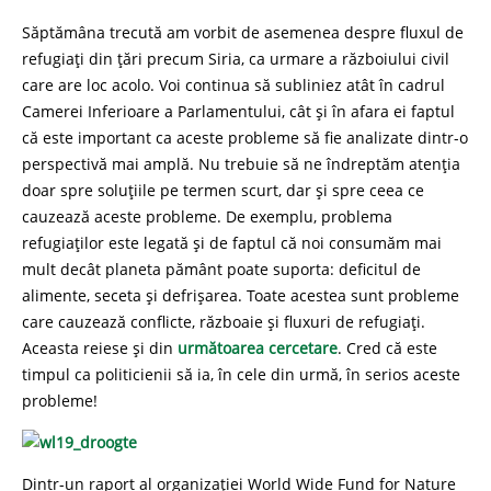
Săptămâna trecută am vorbit de asemenea despre fluxul de
refugiați din țări precum Siria, ca urmare a războiului civil
care are loc acolo. Voi continua să subliniez atât în cadrul
Camerei Inferioare a Parlamentului, cât și în afara ei faptul
că este important ca aceste probleme să fie analizate dintr-o
perspectivă mai amplă. Nu trebuie să ne îndreptăm atenția
doar spre soluțiile pe termen scurt, dar și spre ceea ce
cauzează aceste probleme. De exemplu, problema
refugiaților este legată și de faptul că noi consumăm mai
mult decât planeta pământ poate suporta: deficitul de
alimente, seceta și defrișarea. Toate acestea sunt probleme
care cauzează conflicte, războaie și fluxuri de refugiați.
Aceasta reiese și din
următoarea cercetare
. Cred că este
timpul ca politicienii să ia, în cele din urmă, în serios aceste
probleme!
Dintr-un raport al organizației World Wide Fund for Nature