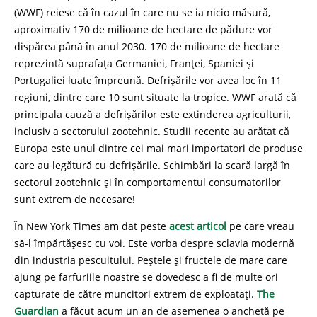
(WWF) reiese că în cazul în care nu se ia nicio măsură,
aproximativ 170 de milioane de hectare de pădure vor
dispărea până în anul 2030. 170 de milioane de hectare
reprezintă suprafața Germaniei, Franței, Spaniei și
Portugaliei luate împreună. Defrișările vor avea loc în 11
regiuni, dintre care 10 sunt situate la tropice. WWF arată că
principala cauză a defrișărilor este extinderea agriculturii,
inclusiv a sectorului zootehnic. Studii recente au arătat că
Europa este unul dintre cei mai mari importatori de produse
care au legătură cu defrișările. Schimbări la scară largă în
sectorul zootehnic și în comportamentul consumatorilor
sunt extrem de necesare!
În New York Times am dat peste
acest articol
pe care vreau
să-l împărtășesc cu voi. Este vorba despre sclavia modernă
din industria pescuitului. Peștele și fructele de mare care
ajung pe farfuriile noastre se dovedesc a fi de multe ori
capturate de către muncitori extrem de exploatați.
The
Guardian
a făcut acum un an de asemenea o anchetă pe