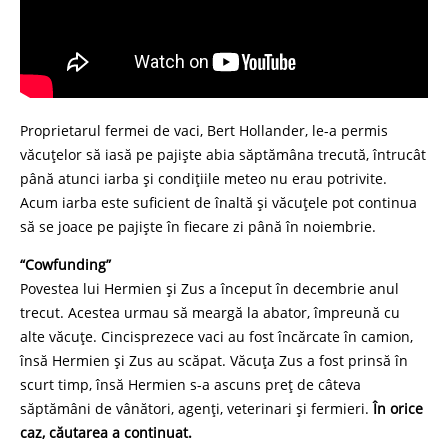
Proprietarul fermei de vaci, Bert Hollander, le-a permis
văcuțelor să iasă pe pajiște abia săptămâna trecută, întrucât
până atunci iarba și condițiile meteo nu erau potrivite.
Acum iarba este suficient de înaltă și văcuțele pot continua
să se joace pe pajiște în fiecare zi până în noiembrie.
“Cowfunding”
Povestea lui Hermien și Zus a început în decembrie anul
trecut. Acestea urmau să meargă la abator, împreună cu
alte văcuțe. Cincisprezece vaci au fost încărcate în camion,
însă Hermien și Zus au scăpat. Văcuța Zus a fost prinsă în
scurt timp, însă Hermien s-a ascuns preț de câteva
săptămâni de vânători, agenți, veterinari și fermieri.
În orice
caz, căutarea a continuat.