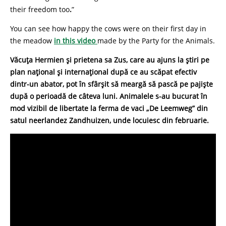
their freedom too
.
”
You can see how happy the cows were on their first day in
the meadow
in this video
made by the Party for the Animals.
Văcuța Hermien și prietena sa Zus, care au ajuns la știri pe
plan național și internațional după ce au scăpat efectiv
dintr-un abator, pot în sfârșit să meargă să pască pe pajiște
după o perioadă de câteva luni. Animalele s-au bucurat în
mod vizibil de libertate la ferma de vaci „De Leemweg” din
satul neerlandez Zandhuizen, unde locuiesc din februarie.