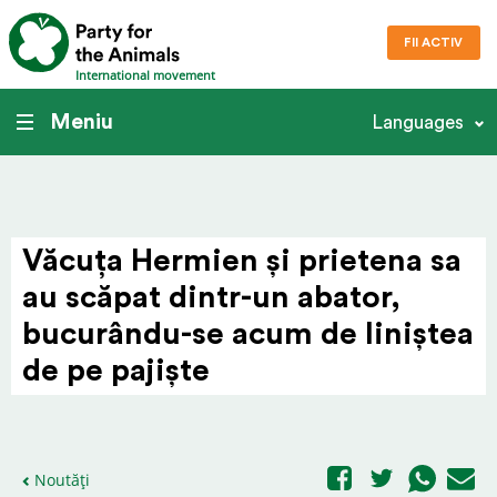
FII ACTIV
International movement
Meniu
Languages
Văcuța Hermien și prietena sa
au scăpat dintr-un abator,
bucurându-se acum de liniștea
de pe pajiște
Noutăți