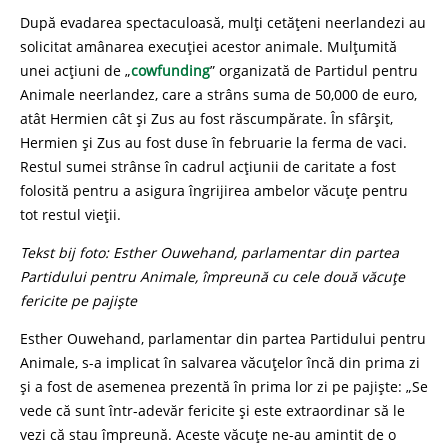
După evadarea spectaculoasă, mulți cetățeni neerlandezi au
solicitat amânarea execuției acestor animale. Mulțumită
unei acțiuni de „
cowfunding
” organizată de Partidul pentru
Animale neerlandez, care a strâns suma de 50,000 de euro,
atât Hermien cât și Zus au fost răscumpărate. În sfârșit,
Hermien și Zus au fost duse în februarie la ferma de vaci.
Restul sumei strânse în cadrul acțiunii de caritate a fost
folosită pentru a asigura îngrijirea ambelor văcuțe pentru
tot restul vieții.
Tekst bij foto: Esther Ouwehand, parlamentar din partea
Partidului pentru Animale, împreună cu cele două văcuțe
fericite pe pajiște
Esther Ouwehand, parlamentar din partea Partidului pentru
Animale, s-a implicat în salvarea văcuțelor încă din prima zi
și a fost de asemenea prezentă în prima lor zi pe pajiște: „Se
vede că sunt într-adevăr fericite și este extraordinar să le
vezi că stau împreună. Aceste văcuțe ne-au amintit de o