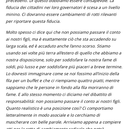
precedenti. Di questo dobbiamo essere consapevole. La
fiducia dei cittadini nei loro governatori è scesa a un livello
minino. Ci dovranno essere cambiamenti di rotti rilevanti
per riportare questa fiducia.
Molto spesso ci dice qui che non possiamo passare il conto
ai nostri figli, ma è esattamente ciò che sta accadendo su
larga scala, ed è accaduto anche l’anno scorso. Stiamo
usando sei volte più terra all’estero di quello che abbiamo a
nostra disposizione, solo per soddisfare la nostra fame di
soldi, più lusso e per soddisfare più piaceri a breve termine.
Lo dovresti immaginare come se noi fossimo all’inizio della
fila per un buffet e che ci riempiamo quattro piatti, mentre
sappiamo che le persone in fondo alla fila moriranno di
fame. E allo stesso momento ci diciamo nel dibattito di
responsabilità: non possiamo passare il conto ai nostri figli.
Quanto realistico è una posizione cosi? Ci comportiamo
letteralmente in modo asociale e lo cerchiamo di
mascherare con belle parole. Arriviamo appena a compiere
atti per la rotta di cambiamento radicale che potrà