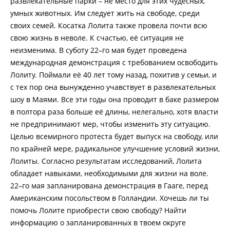
развлекательные парки – не место для этих чудесных,
умных животных. Им следует жить на свободе, среди
своих семей. Косатка Лолита также провела почти всю
свою жизнь в неволе. К счастью, её ситуация не
неизменима. В суботу 22–го мая будет проведена
международная демонстрация с требованием освободить
Лолиту. Поймали её 40 лет тому назад, похитив у семьи, и
с тех пор она вынужденно учавствует в развлекательных
шоу в Маями. Все эти годы она проводит в баке размером
в полтора раза больше её длины, нелегально, хотя власти
не предпринимают мер, чтобы изменить эту ситуацию.
Целью всемирного протеста будет выпуск на свободу, или
по крайней мере, радикальное улучшение условий жизни,
Лолиты. Согласно результатам исследований, Лолита
обладает навыками, необходимыми для жизни на воле.
22–го мая запланирована демонстрация в Гааге, перед
Американским посольством в Голландии. Хочешь ли ты
помочь Лолите приобрести свою свободу? Найти
информацию о запланированных в твоем округе