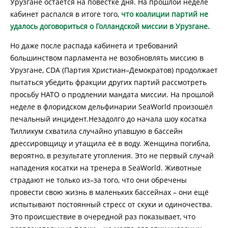
Урузгане остается на повестке дня. На прошлой неделе
кабинет распался в итоге того,
что коалиции партий не
удалось договориться о Голландской миссии в Урузгане.
Но даже после распада кабинета и требований
большинством парламента не возобновлять миссию в
Урузгане, CDA (Партия Христиан–Демократов) продолжает
пытаться убедить фракции других партий рассмотреть
просьбу НАТО о продлении мандата миссии. На прошлой
неделе в флоридском дельфинарии SeaWorld произошёл
печальный инцидент.Незадолго до начала шоу косатка
Тилликум схватила случайно упавшую в бассейн
дрессировщицу и утащила её в воду. Женщина погибла,
вероятно, в результате утопления. Это не первый случай
нападения косатки на тренера в SeaWorld. Животные
страдают не только из–за того, что они обречены
провести свою жизнь в маленьких бассейнах – они ещё
испытывают постоянный стресс от скуки и одиночества.
Это происшествие в очередной раз показывает, что