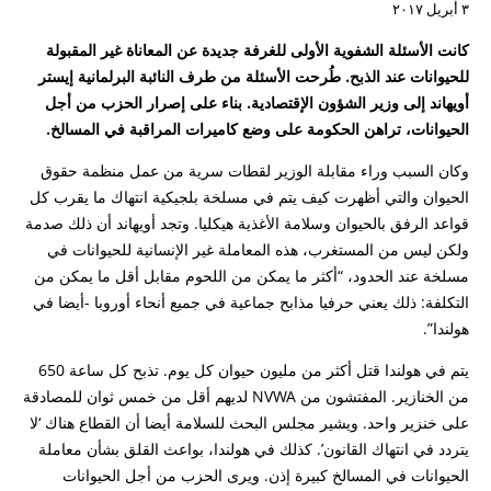
٣ أبريل ٢٠١٧
كانت الأسئلة الشفوية الأولى للغرفة جديدة عن المعاناة غير المقبولة
للحيوانات عند الذبح. طُرحت الأسئلة من طرف النائبة البرلمانية إيستر
أويهاند إلى وزير الشؤون الإقتصادية. بناء على إصرار الحزب من أجل
الحيوانات، تراهن الحكومة على وضع كاميرات المراقبة في المسالخ.
وكان السبب وراء مقابلة الوزير لقطات سرية من عمل منظمة حقوق
الحيوان والتي أظهرت كيف يتم في مسلخة بلجيكية انتهاك ما يقرب كل
قواعد الرفق بالحيوان وسلامة الأغذية هيكليا. وتجد أويهاند أن ذلك صدمة
ولكن ليس من المستغرب، هذه المعاملة غير الإنسانية للحيوانات في
مسلخة عند الحدود، “أكثر ما يمكن من اللحوم مقابل أقل ما يمكن من
التكلفة: ذلك يعني حرفيا مذابح جماعية في جميع أنحاء أوروبا -أيضا في
هولندا”.
يتم في هولندا قتل أكثر من مليون حيوان كل يوم. تذبح كل ساعة 650
من الخنازير. المفتشون من NVWA لديهم أقل من خمس ثوان للمصادقة
على خنزير واحد. ويشير مجلس البحث للسلامة أيضا أن القطاع هناك ‘لا
يتردد في انتهاك القانون’. كذلك في هولندا، بواعث القلق بشأن معاملة
الحيوانات في المسالخ كبيرة إذن. ويرى الحزب من أجل الحيوانات