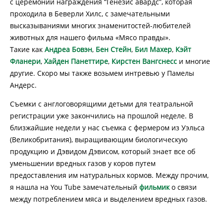
с церемонии награждения “Генезис авардс”, которая
проходила в Беверли Хилс, с замечательными
высказываниями многих знаменитостей-любителей
животных для нашего фильма «Мясо правды».
Такие как
Андреа Бовэн
,
Бен Стейн
,
Бил Махер
,
Кэйт
Фланери
,
Хайден Панеттире
,
Кирстен Вангснесс
и многие
другие. Скоро мы также возьмем интревью у Памелы
Андерс.
Съемки с англоговорящими детьми для театральной
регистрации уже закончились на прошлой неделе. В
близжайшие недели у нас съемка с фермером из Уэльса
(Великобритания), выращивающим биологическую
продукцию и Дэвидом Дэвисом, который знает все об
уменьшении вредных газов у коров путем
предоставления им натуральных кормов. Между прочим,
я нашла на You Tube замечательный
фильмик
о связи
между потреблением мяса и выделением вредных газов.