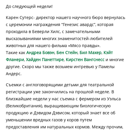
До следующей недели!
Карен Сутерс- директор нашего научного бюро вернулась
с церемонии награждения “Генезис авардс”, которая
проходила в Беверли Хилс, с замечательными
высказываниями многих знаменитостей-любителей
животных для нашего фильма «Мясо правды».
Такие как
Андреа Бовэн
,
Бен Стейн
,
Бил Махер
,
Кэйт
Фланери
,
Хайден Панеттире
,
Кирстен Вангснесс
и многие
другие. Скоро мы также возьмем интревью у Памелы
Андерс.
Съемки с англоговорящими детьми для театральной
регистрации уже закончились на прошлой неделе. В
близжайшие недели у нас съемка с фермером из Уэльса
(Великобритания), выращивающим биологическую
продукцию и Дэвидом Дэвисом, который знает все об
уменьшении вредных газов у коров путем
предоставления им натуральных кормов. Между прочим,