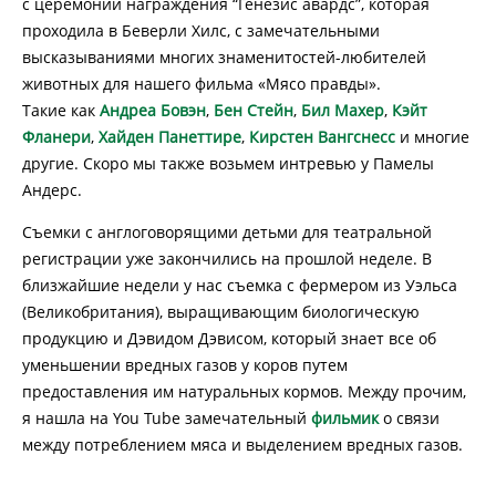
с церемонии награждения “Генезис авардс”, которая
проходила в Беверли Хилс, с замечательными
высказываниями многих знаменитостей-любителей
животных для нашего фильма «Мясо правды».
Такие как
Андреа Бовэн
,
Бен Стейн
,
Бил Махер
,
Кэйт
Фланери
,
Хайден Панеттире
,
Кирстен Вангснесс
и многие
другие. Скоро мы также возьмем интревью у Памелы
Андерс.
Съемки с англоговорящими детьми для театральной
регистрации уже закончились на прошлой неделе. В
близжайшие недели у нас съемка с фермером из Уэльса
(Великобритания), выращивающим биологическую
продукцию и Дэвидом Дэвисом, который знает все об
уменьшении вредных газов у коров путем
предоставления им натуральных кормов. Между прочим,
я нашла на You Tube замечательный
фильмик
о связи
между потреблением мяса и выделением вредных газов.