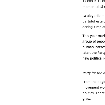
12.000 la 15.0
momentul să n
La alegerile mu
partidul este 
același timp a
This year mark
group of peopl
human interest
later, the Par
new political 
Party for the 
From the begin
movement work
politics. Ther
grow.