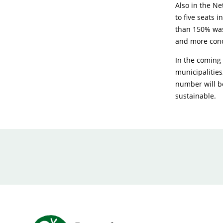
Also in the Ne
to five seats 
than 150% was
and more conce
In the coming 
municipalities,
number will be
sustainable.