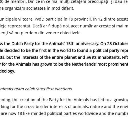
00 de membri. Din ce în ce mai mulți cetățeni preocupați își dau s
e organizăm societatea în mod diferit.
nicipale viitoare, PvdD participă în 19 provincii. În 12 dintre aceste
deja reprezentat. Dacă ar fi după noi, acet număr ar crește și mai mu
tenți să nu pierdem din vedere obiectivele.
s the Dutch Party for the Animals’ 15
th
anniversary. On 28 October
e decided to be the first in the world to found a political party re
s, but the interests of the entire planet and
all
its inhabitants. Fif
ty for the Animals has grown to be the Netherlands’ most prominent
ideology.
Animals team celebrates first elections
ning, the creation of the Party for the Animals has led to a growin
ing for the cross-border interests of animals, nature and the env
e are now 18 like-minded political parties worldwide and the numb