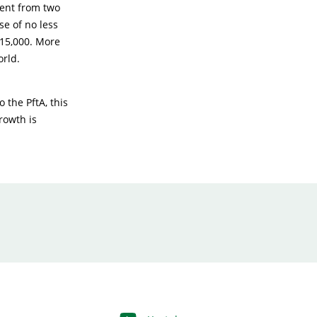
went from two
se of no less
15,000. More
orld.
o the PftA, this
rowth is