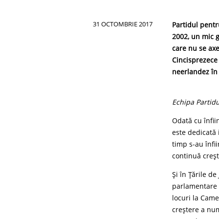
31 OCTOMBRIE 2017
Partidul pentr
2002, un mic g
care nu se axea
Cincisprezece 
neerlandez în 
Echipa Partid
Odată cu înfii
este dedicată 
timp s-au înfii
continuă creșt
Și în Țările d
parlamentare d
locuri la Came
creștere a nu