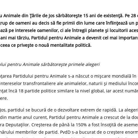
u Animale din Țările de Jos sărbătorește 15 ani de existență. Pe 28
rup de oameni au decis să fie primii din lume care înființează un pa
ză pe interesele oamenilor, ci ale întregii planete și locuitorii aces
ani mai târziu, Partidul pentru Animale a devenit cel mai importa
ceea ce privește o nouă mentalitate politică.
ului pentru Animale sărbătorește primele alegeri
nțarea Partidului pentru Animale s-a născut o mișcare mondială în 
intereselor transfrontaliere ale animalelor, naturii și mediului înco
nțat încă 18 partide politice similare la nivel global, iar acest numă
ere.
e Jos, partidul se bucură de o dezvoltare extrem de rapidă. La aleger
in martie anul curent, Partidul pentru Animale a crescut de la dou
ra Deputaților. Creșterea de până la 150% a fost însoțită de aseme
mărului membrilor de partid. PvdD s-a bucurat de o creștere enorm