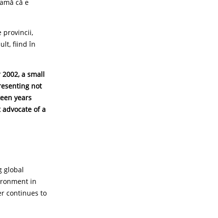
eamă că e
 provincii,
lt, fiind în
 2002, a small
presenting not
teen years
 advocate of a
g global
ironment in
er continues to