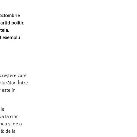
 octombrie
rtid politic
teia.
nt exemplu
creștere care
njurător. Între
r este în
ile
ă la cinci
nea și de o
ă: de la