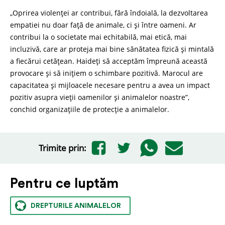
„Oprirea violenței ar contribui, fără îndoială, la dezvoltarea
empatiei nu doar față de animale, ci și între oameni. Ar
contribui la o societate mai echitabilă, mai etică, mai
incluzivă, care ar proteja mai bine sănătatea fizică și mintală
a fiecărui cetățean. Haideți să acceptăm împreună această
provocare și să inițiem o schimbare pozitivă. Marocul are
capacitatea și mijloacele necesare pentru a avea un impact
pozitiv asupra vieții oamenilor și animalelor noastre”,
conchid organizațiile de protecție a animalelor.
Trimite prin:
Pentru ce luptăm
DREPTURILE ANIMALELOR