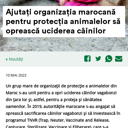
Ajutați orga­ni­zația marocană
pentru protecția animalelor să
oprească uciderea câinilor
Noutăți
10 MAI 2023
Un grup mare de organizații de protecție a animalelor din
Maroc s-au unit pentru a opri uciderea câinilor vagabonzi
din țara lor și, astfel, pentru a proteja și sănătatea
oamenilor. În 2019, autoritățile marocane s-au angajat să
oprească sacrificarea câinilor vagabonzi și să investească în
programul TNVR (Trap, Neuter, Vaccinate and Release,
Capturare, Sterilizare, Vaccinare și Eliberare), care s-a