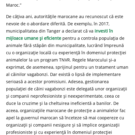
Maroc.”
De câțiva ani, autoritățile marocane au recunoscut că este
nevoie de o abordare diferită. De exemplu, în 2017,
municipalitatea din Tanger a declarat că va
investi în
mijloace umane și eficiente
pentru a controla populația de
animale fără stăpân din municipalitate, lucrând împreună
cu o organizație locală cu experiență în domeniul protecției
animalelor la un program TNVR. Regele Marocului și-a
exprimat, de asemenea, sprijinul pentru un tratament uman
al câinilor vagabonzi. Dar există o lipsă de implementare
serioasă a acestor promisiuni. Adesea, gestionarea
populației de câini vagabonzi este delegată unor organizații
și companii neprofesioniste și neexperimentate, ceea ce
duce la cruzime și la cheltuirea ineficientă a banilor. De
aceea, organizațiile marocane de protecție a animalelor fac
apel la guvernul marocan să înceteze să mai coopereze cu
organizații și companii nesigure și să implice organizații
profesioniste și cu experiență în domeniul protecției