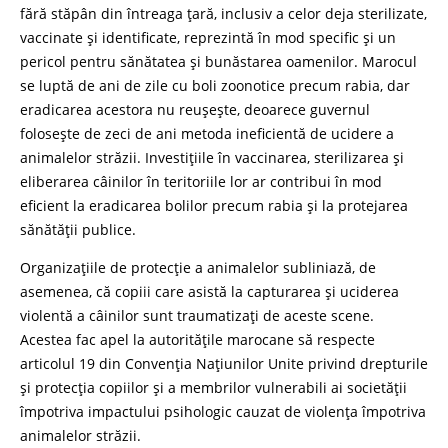
fără stăpân din întreaga țară, inclusiv a celor deja sterilizate,
vaccinate și identificate, reprezintă în mod specific și un
pericol pentru sănătatea și bunăstarea oamenilor. Marocul
se luptă de ani de zile cu boli zoonotice precum rabia, dar
eradicarea acestora nu reușește, deoarece guvernul
folosește de zeci de ani metoda ineficientă de ucidere a
animalelor străzii. Investițiile în vaccinarea, sterilizarea și
eliberarea câinilor în teritoriile lor ar contribui în mod
eficient la eradicarea bolilor precum rabia și la protejarea
sănătății publice.
Organizațiile de protecție a animalelor subliniază, de
asemenea, că copiii care asistă la capturarea și uciderea
violentă a câinilor sunt traumatizați de aceste scene.
Acestea fac apel la autoritățile marocane să respecte
articolul 19 din Convenția Națiunilor Unite privind drepturile
și protecția copiilor și a membrilor vulnerabili ai societății
împotriva impactului psihologic cauzat de violența împotriva
animalelor străzii.