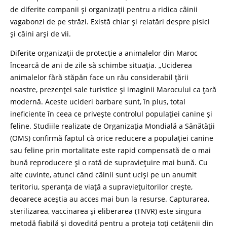
de diferite companii și organizații pentru a ridica câinii
vagabonzi de pe străzi. Există chiar și relatări despre pisici
și câini arși de vii.
Diferite organizații de protecție a animalelor din Maroc
încearcă de ani de zile să schimbe situația. „Uciderea
animalelor fără stăpân face un rău considerabil țării
noastre, prezenței sale turistice și imaginii Marocului ca țară
modernă. Aceste ucideri barbare sunt, în plus, total
ineficiente în ceea ce privește controlul populației canine și
feline. Studiile realizate de Organizația Mondială a Sănătății
(OMS) confirmă faptul că orice reducere a populației canine
sau feline prin mortalitate este rapid compensată de o mai
bună reproducere și o rată de supraviețuire mai bună. Cu
alte cuvinte, atunci când câinii sunt uciși pe un anumit
teritoriu, speranța de viață a supraviețuitorilor crește,
deoarece aceștia au acces mai bun la resurse. Capturarea,
sterilizarea, vaccinarea și eliberarea (TNVR) este singura
metodă fiabilă și dovedită pentru a proteja toți cetățenii din