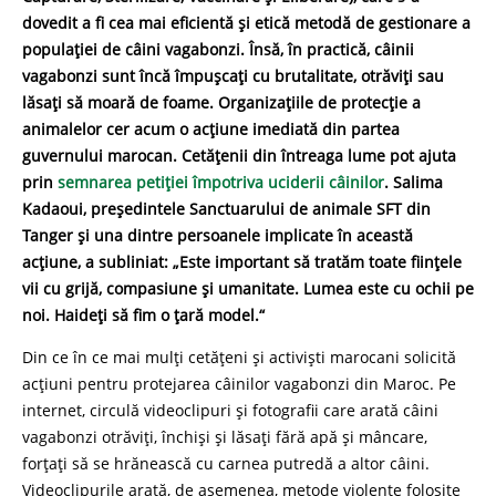
dovedit a fi cea mai eficientă și etică metodă de gestionare a
populației de câini vagabonzi. Însă, în practică, câinii
vagabonzi sunt încă împușcați cu brutalitate, otrăviți sau
lăsați să moară de foame. Organizațiile de protecție a
animalelor cer acum o acțiune imediată din partea
guvernului marocan. Cetățenii din întreaga lume pot ajuta
prin
semnarea petiției împotriva uciderii câinilor
. Salima
Kadaoui, președintele Sanctuarului de animale SFT din
Tanger și una dintre persoanele implicate în această
acțiune, a subliniat: „Este important să tratăm toate ființele
vii cu grijă, compasiune și umanitate. Lumea este cu ochii pe
noi. Haideți să fim o țară model.“
Din ce în ce mai mulți cetățeni și activiști marocani solicită
acțiuni pentru protejarea câinilor vagabonzi din Maroc. Pe
internet, circulă videoclipuri și fotografii care arată câini
vagabonzi otrăviți, închiși și lăsați fără apă și mâncare,
forțați să se hrănească cu carnea putredă a altor câini.
Videoclipurile arată, de asemenea, metode violente folosite