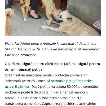
Vizita Partidului pentru Animale la sanctuarul de animale
SFT din Maroc în 2018, alături de parlamentarul neerlandez
Christine Teunissen.
O țară mai sigură pentru câini este o țară mai sigură pentru
oameni: semnați petiția
Organizațiile marocane pentru protecția animalelor
îndeamnă pe toată lumea să
semneze petiția împotriva
uciderii câinilor
. Dacă petiția va aduna 50.000 de semnături,
problema poate fi discutată în Parlamentul marocan.
Motivul nu este doar bunăstarea animalelor, ci și
bunăstarea oamenilor. Capturarea și uciderea animalelor