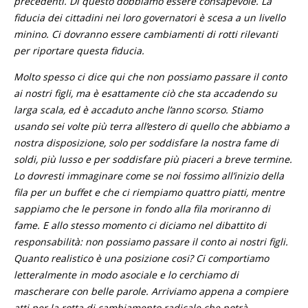
precedenti. Di questo dobbiamo essere consapevole. La
fiducia dei cittadini nei loro governatori è scesa a un livello
minino. Ci dovranno essere cambiamenti di rotti rilevanti
per riportare questa fiducia.
Molto spesso ci dice qui che non possiamo passare il conto
ai nostri figli, ma è esattamente ciò che sta accadendo su
larga scala, ed è accaduto anche l’anno scorso. Stiamo
usando sei volte più terra all’estero di quello che abbiamo a
nostra disposizione, solo per soddisfare la nostra fame di
soldi, più lusso e per soddisfare più piaceri a breve termine.
Lo dovresti immaginare come se noi fossimo all’inizio della
fila per un buffet e che ci riempiamo quattro piatti, mentre
sappiamo che le persone in fondo alla fila moriranno di
fame. E allo stesso momento ci diciamo nel dibattito di
responsabilità: non possiamo passare il conto ai nostri figli.
Quanto realistico è una posizione cosi? Ci comportiamo
letteralmente in modo asociale e lo cerchiamo di
mascherare con belle parole. Arriviamo appena a compiere
atti per la rotta di cambiamento radicale che potrà