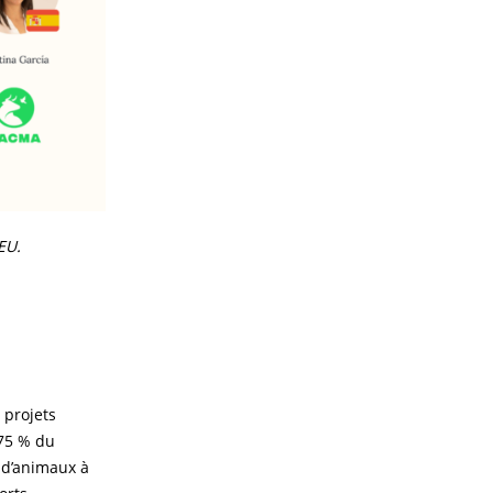
EU.
 projets
 75 % du
s d’animaux à