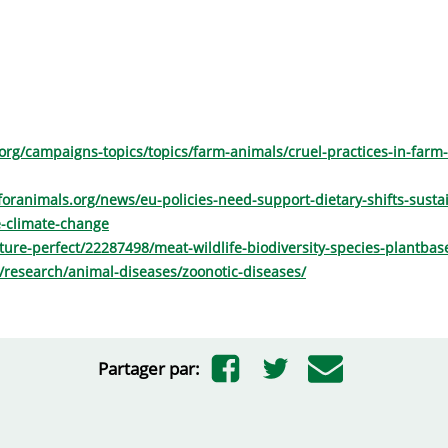
org/campaigns-topics/topics/farm-animals/cruel-practices-in-farm
oranimals.org/news/eu-policies-need-support-dietary-shifts-susta
e-climate-change
ture-perfect/22287498/meat-wildlife-biodiversity-species-plantbas
k/research/animal-diseases/zoonotic-diseases/
Partager par: