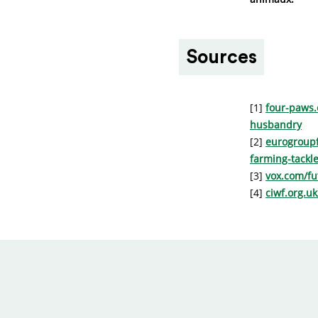
Sources
[1]
four-paws.
husbandry
[2]
eurogroupf
farming-tackl
[3]
vox.com/fu
[4]
ciwf.org.u