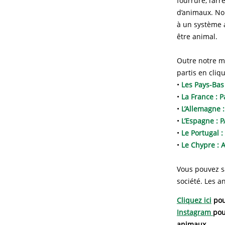
fourrure, l’ar
d’animaux. No
à un système 
être animal.
Outre notre ma
partis en cliq
•
Les Pays-Bas 
•
La France : P
•
L’Allemagne :
•
L’Espagne :
•
Le Portugal 
•
Le Chypre : 
Vous pouvez s
société. Les a
Cliquez ici
pou
Instagram
pou
animaux.