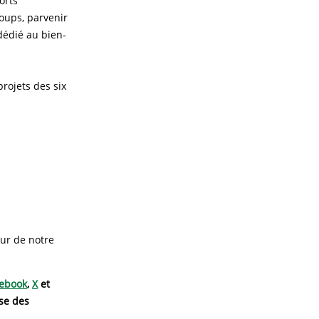
orts
oups, parvenir
édié au bien-
rojets des six
ur de notre
ebook
,
X
et
se des