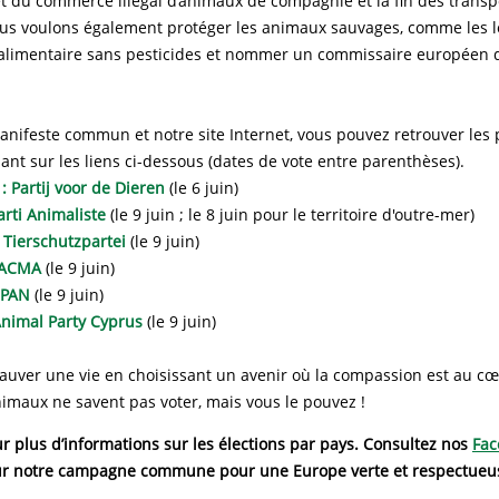
rêt du commerce illégal d’animaux de compagnie et la fin des transp
us voulons également protéger les animaux sauvages, comme les l
alimentaire sans pesticides et nommer un commissaire européen d
nifeste commun et notre site Internet, vous pouvez retrouver les p
uant sur les liens ci-dessous (dates de vote entre parenthèses).
: Partij voor de Dieren
(le 6 juin)
arti Animaliste
(le 9 juin ; le 8 juin pour le territoire d'outre-mer)
 Tierschutzpartei
(le 9 juin)
 PACMA
(le 9 juin)
: PAN
(le 9 juin)
Animal Party Cyprus
(le 9 juin)
auver une vie en choisissant un avenir où la compassion est au cœ
nimaux ne savent pas voter, mais vous le pouvez !
r plus d’informations sur les élections par pays. Consultez nos
Fac
r notre campagne commune pour une Europe verte et respectueu