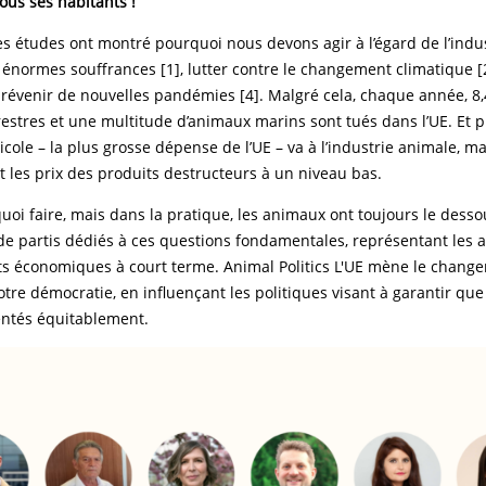
tous ses habitants !
 études ont montré pourquoi nous devons agir à l’égard de l’indus
 énormes souffrances [1], lutter contre le changement climatique [2
prévenir de nouvelles pandémies [4]. Malgré cela, chaque année, 8,
estres et une multitude d’animaux marins sont tués dans l’UE. Et 
cole – la plus grosse dépense de l’UE – va à l’industrie animale, m
nt les prix des produits destructeurs à un niveau bas.
oi faire, mais dans la pratique, les animaux ont toujours le dess
de partis dédiés à ces questions fondamentales, représentant les 
êts économiques à court terme. Animal Politics L'UE mène le chang
otre démocratie, en influençant les politiques visant à garantir qu
entés équitablement.