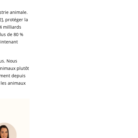
trie animale.
], protéger la
4 milliards
plus de 80 %
aintenant
ous. Nous
animaux plutôt
ement depuis
e les animaux