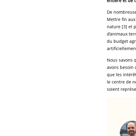
entière et de 
De nombreuses
Mettre fin aux
nature [3] et 
d’animaux terr
du budget agri
artificielleme
Nous savons qu
avons besoin 
que les intér
le centre de n
soient représ