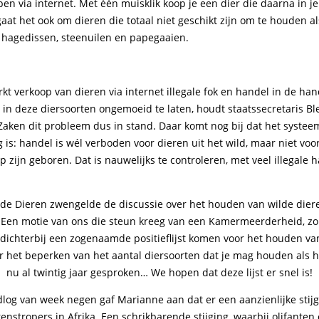
pen via internet. Met één muisklik koop je een dier die daarna in 
aat het ook om dieren die totaal niet geschikt zijn om te houden al
, hagedissen, steenuilen en papegaaien.
t verkoop van dieren via internet illegale fok en handel in de han
in deze diersoorten ongemoeid te laten, houdt staatssecretaris Bl
aken dit probleem dus in stand. Daar komt nog bij dat het syste
 is: handel is wél verboden voor dieren uit het wild, maar niet voor
zijn geboren. Dat is nauwelijks te controleren, met veel illegale h
r de Dieren zwengelde de discussie over het houden van wilde diere
Een motie van ons die steun kreeg van een Kamermeerderheid, zor
dichterbij een zogenaamde positieflijst komen voor het houden va
er het beperken van het aantal diersoorten dat je mag houden als 
nu al twintig jaar gesproken… We hopen dat deze lijst er snel is!
dlog van week negen gaf Marianne aan dat er een aanzienlijke stijgi
tenstropers in Afrika. Een schrikbarende stijging, waarbij olifanten