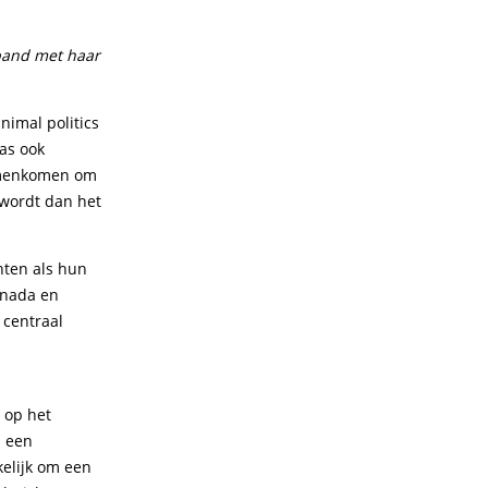
band met haar
nimal politics
was ook
samenkomen om
wordt dan het
hten als hun
anada en
 centraal
 op het
s een
kelijk om een