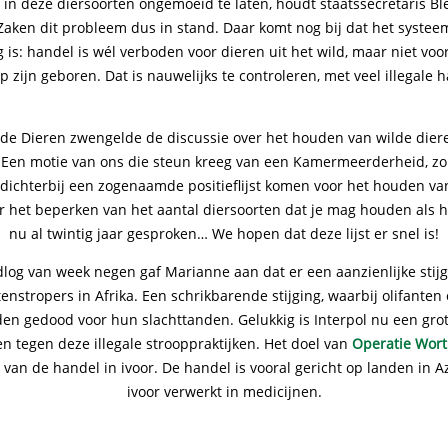
in deze diersoorten ongemoeid te laten, houdt staatssecretaris Bl
aken dit probleem dus in stand. Daar komt nog bij dat het syste
 is: handel is wél verboden voor dieren uit het wild, maar niet voor
zijn geboren. Dat is nauwelijks te controleren, met veel illegale h
r de Dieren zwengelde de discussie over het houden van wilde diere
Een motie van ons die steun kreeg van een Kamermeerderheid, zor
dichterbij een zogenaamde positieflijst komen voor het houden va
er het beperken van het aantal diersoorten dat je mag houden als 
nu al twintig jaar gesproken… We hopen dat deze lijst er snel is!
dlog van week negen gaf Marianne aan dat er een aanzienlijke stijgi
tenstropers in Afrika. Een schrikbarende stijging, waarbij olifanten
en gedood voor hun slachttanden. Gelukkig is Interpol nu een gro
 tegen deze illegale strooppraktijken. Het doel van
Operatie Wor
van de handel in ivoor. De handel is vooral gericht op landen in 
ivoor verwerkt in medicijnen.