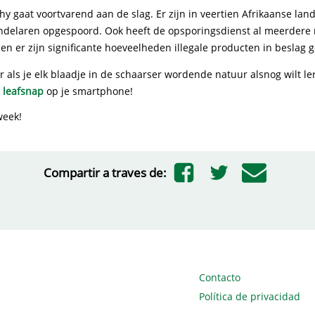
y gaat voortvarend aan de slag. Er zijn in veertien Afrikaanse lan
delaren opgespoord. Ook heeft de opsporingsdienst al meerder
n er zijn significante hoeveelheden illegale producten in beslag
 als je elk blaadje in de schaarser wordende natuur alsnog wilt l
n
leafsnap
op je smartphone!
week!
Compartir a traves de:
Contacto
Política de privacidad