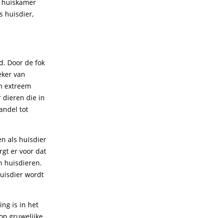
je huiskamer
s huisdier,
d. Door de fok
eker van
em extreem
 dieren die in
andel tot
n als huisdier
gt er voor dat
n huisdieren.
huisdier wordt
ng is in het
 op gruwelijke