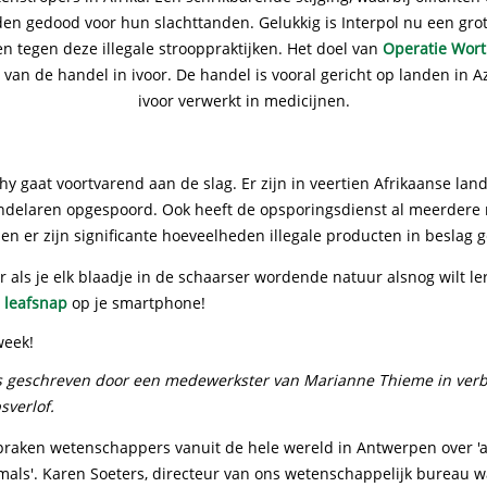
en gedood voor hun slachttanden. Gelukkig is Interpol nu een gro
 tegen deze illegale strooppraktijken. Het doel van
Operatie Wor
van de handel in ivoor. De handel is vooral gericht op landen in 
ivoor verwerkt in medicijnen.
y gaat voortvarend aan de slag. Er zijn in veertien Afrikaanse lan
delaren opgespoord. Ook heeft de opsporingsdienst al meerder
n er zijn significante hoeveelheden illegale producten in beslag
 als je elk blaadje in de schaarser wordende natuur alsnog wilt l
n
leafsnap
op je smartphone!
week!
is geschreven door een medewerkster van Marianne Thieme in ver
verlof.
praken wetenschappers vanuit de hele wereld in Antwerpen over 'a
imals'. Karen Soeters, directeur van ons wetenschappelijk bureau 