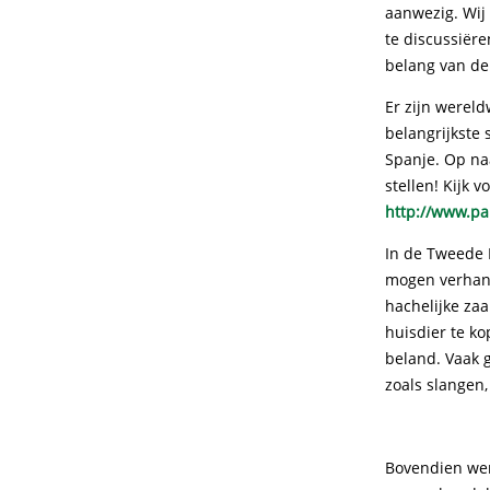
aanwezig. Wij
te discussiër
belang van de 
Er zijn wereld
belangrijkste
Spanje. Op na
stellen! Kijk v
http://www.pa
In de Tweede 
mogen verhand
hachelijke za
huisdier te ko
beland. Vaak g
zoals slangen
Bovendien werk