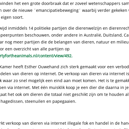
 vinden het een grote doorbraak dat er zoveel wetenschappers 
en over de nieuwe ´emancipatiebeweging´ waarbij verder gekeken 
eigen soort.
wijd inmiddels 14 politieke partijen die dierenwelzijn en dierenrec
 speerpunten beschouwen, onder andere in Australië, Duitsland, C
ar nog meer partijen die de belangen van dieren, natuur en milieu
oor een overzicht van alle partijen op
rtyfortheanimals.nl/content/view/492.
Kamer heeft Esther Ouwehand zich sterk gemaakt voor een verbod
elen van dieren op internet. De verkoop van dieren via internet i
ak waar zo snel mogelijk een eind aan moet komen. Het is te gemak
pen via internet. Met één muisklik koop je een dier die daarna in 
aat het ook om dieren die totaal niet geschikt zijn om te houden al
, hagedissen, steenuilen en papegaaien.
t verkoop van dieren via internet illegale fok en handel in de han