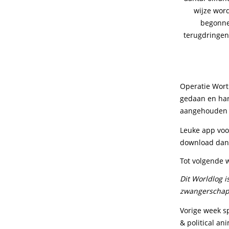
wijze word
begonnen
terugdringen 
Operatie Worth
gedaan en han
aangehouden e
Leuke app voor
download da
Tot volgende 
Dit Worldlog 
zwangerschaps
Vorige week s
& political an