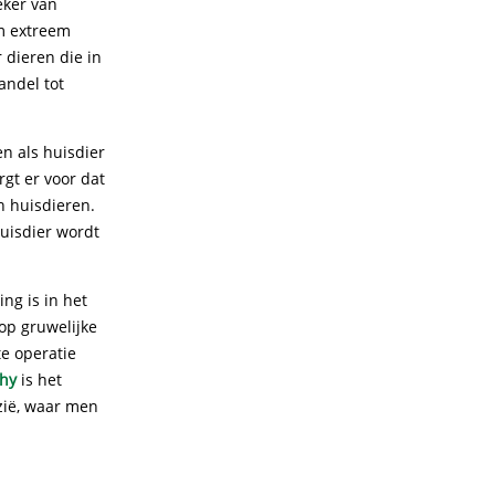
eker van
em extreem
 dieren die in
andel tot
n als huisdier
gt er voor dat
n huisdieren.
huisdier wordt
ng is in het
 op gruwelijke
te operatie
thy
is het
Azië, waar men