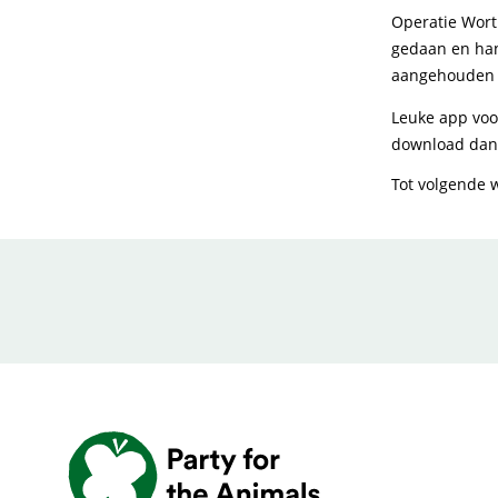
Operatie Worth
gedaan en han
aangehouden e
Leuke app voor
download da
Tot volgende 