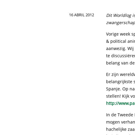
16 ABRIL 2012
Dit Worldlog 
zwangerschaps
Vorige week s
& political an
aanwezig. Wij
te discussiër
belang van de 
Er zijn wereld
belangrijkste
Spanje. Op na
stellen! Kijk v
http://www.pa
In de Tweede 
mogen verhand
hachelijke za