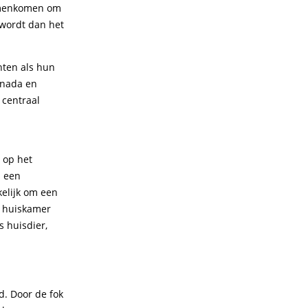
samenkomen om
wordt dan het
hten als hun
anada en
 centraal
 op het
s een
kelijk om een
je huiskamer
s huisdier,
d. Door de fok