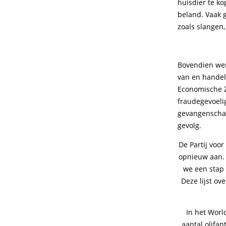
huisdier te ko
beland. Vaak g
zoals slangen
Bovendien werk
van en handel 
Economische Z
fraudegevoelig
gevangenschap 
gevolg.
De Partij voo
opnieuw aan. 
we een stap 
Deze lijst ov
In het Worl
aantal olifan