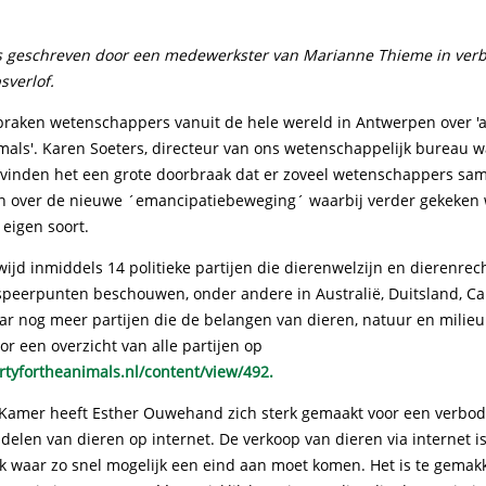
is geschreven door een medewerkster van Marianne Thieme in ver
verlof.
praken wetenschappers vanuit de hele wereld in Antwerpen over 'a
imals'. Karen Soeters, directeur van ons wetenschappelijk bureau 
 vinden het een grote doorbraak dat er zoveel wetenschappers 
en over de nieuwe ´emancipatiebeweging´ waarbij verder gekeken 
eigen soort.
wijd inmiddels 14 politieke partijen die dierenwelzijn en dierenrec
 speerpunten beschouwen, onder andere in Australië, Duitsland, C
ar nog meer partijen die de belangen van dieren, natuur en milieu
oor een overzicht van alle partijen op
rtyfortheanimals.nl/content/view/492.
Kamer heeft Esther Ouwehand zich sterk gemaakt voor een verbod
elen van dieren op internet. De verkoop van dieren via internet i
ak waar zo snel mogelijk een eind aan moet komen. Het is te gemak