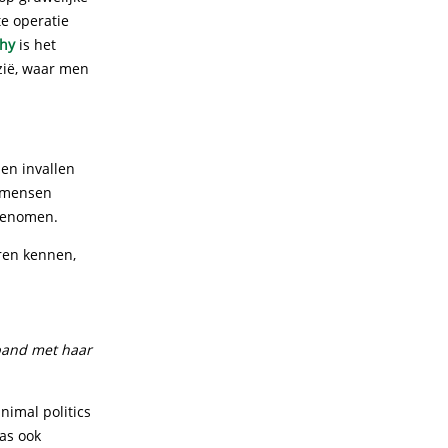
te operatie
thy
is het
Azië, waar men
den invallen
e mensen
 genomen.
eren kennen,
band met haar
nimal politics
was ook