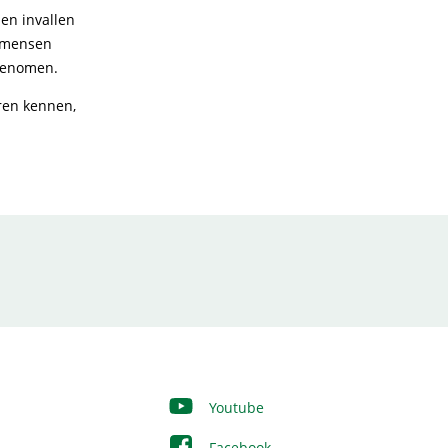
den invallen
e mensen
 genomen.
eren kennen,
Youtube
Facebook