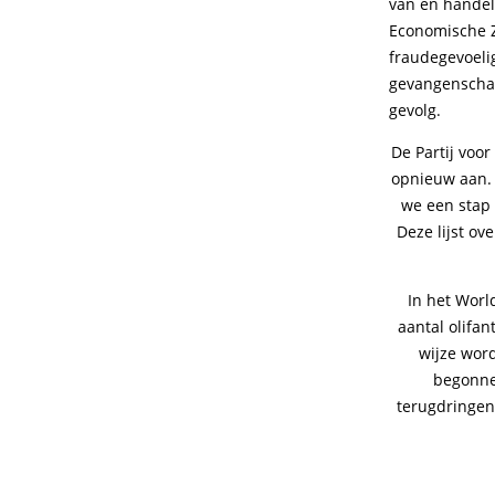
van en handel 
Economische Z
fraudegevoelig
gevangenschap 
gevolg.
De Partij voo
opnieuw aan. 
we een stap 
Deze lijst ov
In het Worl
aantal olifan
wijze word
begonnen
terugdringen 