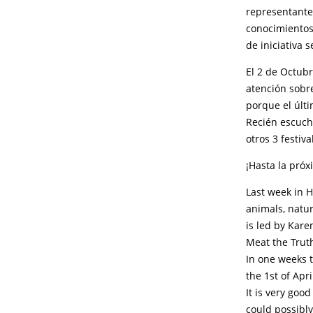
representante
conocimientos
de iniciativa 
El 2 de Octub
atención sobre
porque el últ
Recién escuché
otros 3 festiv
¡Hasta la pró
Last week in H
animals, natur
is led by Kare
Meat the Trut
In one weeks 
the 1st of Apr
It is very goo
could possibly