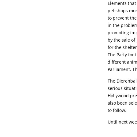
Elements that 
pet shops mus
to prevent the
in the problem.
promoting imp
by the sale of
for the shelte
The Party for 
different ani
Parliament. Th
The Dierenbal
serious situat
Hollywood prem
also been sele
to follow.
Until next wee