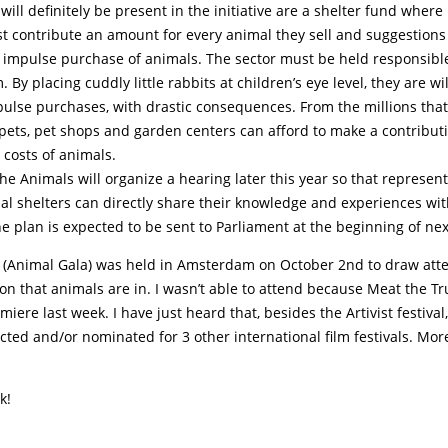
will definitely be present in the initiative are a shelter fund wher
t contribute an amount for every animal they sell and suggestion
 impulse purchase of animals. The sector must be held responsible 
 By placing cuddly little rabbits at children’s eye level, they are wil
ulse purchases, with drastic consequences. From the millions tha
 pets, pet shops and garden centers can afford to make a contribut
r costs of animals.
the Animals will organize a hearing later this year so that represen
mal shelters can directly share their knowledge and experiences w
e plan is expected to be sent to Parliament at the beginning of nex
 (Animal Gala) was held in Amsterdam on October 2nd to draw atte
ion that animals are in. I wasn’t able to attend because Meat the Tr
iere last week. I have just heard that, besides the Artivist festival,
cted and/or nominated for 3 other international film festivals. Mor
k!