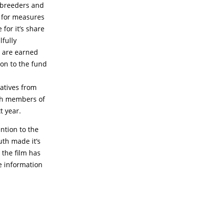
e breeders and
s for measures
for it’s share
lfully
t are earned
ion to the fund
tatives from
ith members of
t year.
ntion to the
uth made it’s
 the film has
e information