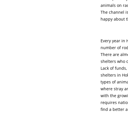
animals on ra
The channel is
happy about t
Every year in 
number of rod
There are almo
shelters who d
Lack of funds
shelters in Ho
types of anima
where stray an
with the grow
requires natio
find a better 