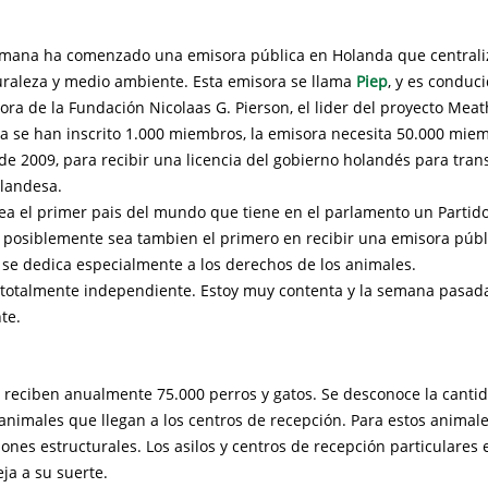
emana ha comenzado una emisora pública en Holanda que centrali
uraleza y medio ambiente. Esta emisora se llama
Piep
, y es conduc
tora de la Fundación Nicolaas G. Pierson, el lider del proyecto Meat
 se han inscrito 1.000 miembros, la emisora necesita 50.000 mie
 de 2009, para recibir una licencia del gobierno holandés para tran
olandesa.
sea el primer pais del mundo que tiene en el parlamento un Partido
 posiblemente sea tambien el primero en recibir una emisora públi
 se dedica especialmente a los derechos de los animales.
 totalmente independiente. Estoy muy contenta y la semana pasada
te.
 reciben anualmente 75.000 perros y gatos. Se desconoce la cantid
 animales que llegan a los centros de recepción. Para estos animale
iones estructurales. Los asilos y centros de recepción particulare
eja a su suerte.