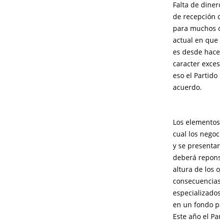
Falta de dine
de recepción d
para muchos o
actual en que
es desde hace
caracter exces
eso el Partido
acuerdo.
Los elementos
cual los nego
y se presenta
deberá reponsa
altura de los 
consecuencias
especializado
en un fondo p
Este año el P