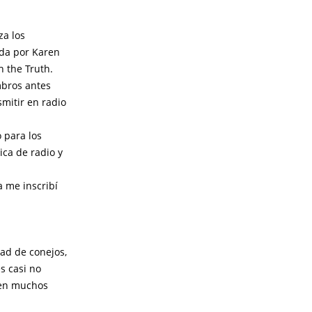
za los
ida por Karen
h the Truth.
mbros antes
smitir en radio
 para los
ca de radio y
 me inscribí
ad de conejos,
s casi no
s en muchos