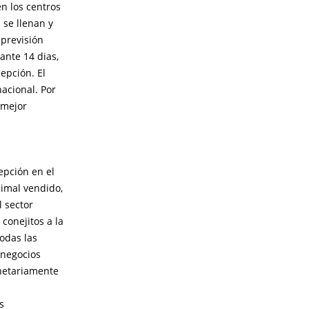
n los centros
 se llenan y
 previsión
ante 14 dias,
epción. El
acional. Por
 mejor
epción en el
nimal vendido,
 sector
conejitos a la
todas las
 negocios
netariamente
s