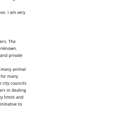
on. I am very
ers. The
 unknown.
 and private
n many animal
d for many
 city councils
ars in dealing
y limits and
nitiative to