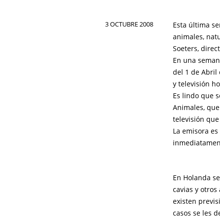
3 OCTUBRE 2008
Esta última s
animales, nat
Soeters, direc
En una semana
del 1 de Abril
y televisión h
Es lindo que 
Animales, que
televisión que
La emisora es
inmediatamen
En Holanda se
cavias y otros
existen previs
casos se les d