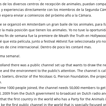
s de los diversos centros de recepción de animales, puedan compa
 y experiencias directamente con los miembros de la Segunda Cám
se espera enviar a comienzos del próximo año a la Cámara.
re se organizó en Amsterdam un gran baile de los animales, para ll
 la mala posición que tienen los animales. Yo no tuve la oportunid
imo fin de semana fue la premiere de Meath the Truth en Hollywoo
 que esta película, junto a festival Aktivist fue seleccionada y/o 
ales de cine internacional. Dentro de poco les contaré mas.
xima semana!.
olland there was a public channel set up that wants to draw the n
e and the environment to the public’s attention. The channel is ca
n Soeters, director of the Nicolaas G. Pierson Foundation, the projec
h.
time 1000 people joined, the channel needs 50,000 members to get 
il, 2009 from the Dutch government to broadcast on Dutch radio an
d that the first country in the world who has a Party for the Animals
 be the first public channel in the world that is specially focused on