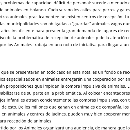
ro, problemas de capacidad, déficit de personal: sucede a menudo e
e animales en Holanda. Cada verano los asilos para perros y gatos
tros animales practicamentee no existen centros de recepción. La
 las municipalidades son obligadas a “guardar” animales vagos dur
 años insuficiente para proveer la gran demanda de lugares de rec
ivo de la problemática de recepción de animales pide la atención n
 por los Animales trabaja en una nota de iniciativa para llegar a un
 que se presentarán en todo caso en esta nota, es un fondo de rec
cios especializados en animales entregarán una cooperación por a
rán proposiciones que impidan la compra impulsiva de animales. El
bilizarse de su parte en la problemática. Al colocar encantadores 
ojos infantiles atraen concientemente las compras impulsivas, con 
 de esto. De los millones que ganan en animales de compañía, los
s en animales y centros de jadines, pueden muy bien cooperar mo
ara recepción de animales.
artido por los Animales organizará una audiencia, de manera que lo