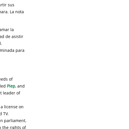
rtir sus
ara. La nota
amar la
ad de asistir
d.
nominada para
eeds of
lled
Piep
, and
t leader of
a license on
d TV.
 in parliament,
 the rights of