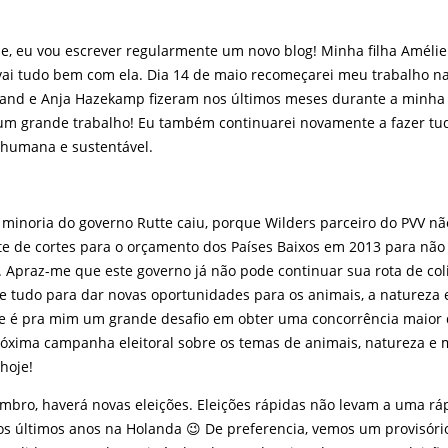
oje, eu vou escrever regularmente um novo blog! Minha filha Améli
vai tudo bem com ela. Dia 14 de maio recomeçarei meu trabalho n
nd e Anja Hazekamp fizeram nos últimos meses durante a minha 
m grande trabalho! Eu também continuarei novamente a fazer tu
humana e sustentável.
 minoria do governo Rutte caiu, porque Wilders parceiro do PVV nã
te de cortes para o orçamento dos Países Baixos em 2013 para não
. Apraz-me que este governo já não pode continuar sua rota de col
e tudo para dar novas oportunidades para os animais, a natureza 
e é pra mim um grande desafio em obter uma concorrência maior 
róxima campanha eleitoral sobre os temas de animais, natureza e
hoje!
mbro, haverá novas eleições. Eleições rápidas não levam a uma rá
s últimos anos na Holanda 😉 De preferencia, vemos um provisóri