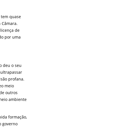
e tem quase
a Câmara.
licença de
do por uma
o deu o seu
 ultrapassar
isão profana.
eo meio
de outros
 meio ambiente
pida formação,
o governo