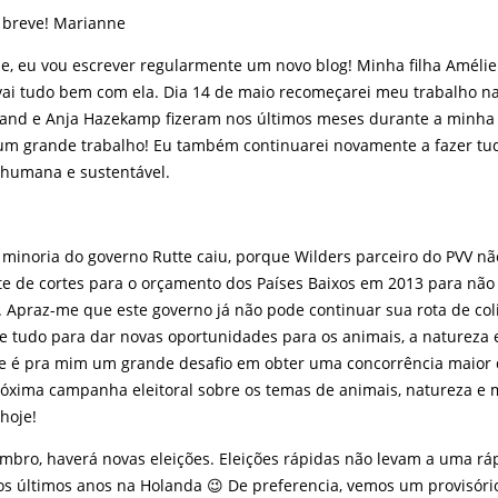
 breve! Marianne
oje, eu vou escrever regularmente um novo blog! Minha filha Améli
vai tudo bem com ela. Dia 14 de maio recomeçarei meu trabalho n
nd e Anja Hazekamp fizeram nos últimos meses durante a minha 
m grande trabalho! Eu também continuarei novamente a fazer tu
humana e sustentável.
 minoria do governo Rutte caiu, porque Wilders parceiro do PVV nã
te de cortes para o orçamento dos Países Baixos em 2013 para não
. Apraz-me que este governo já não pode continuar sua rota de col
e tudo para dar novas oportunidades para os animais, a natureza 
e é pra mim um grande desafio em obter uma concorrência maior 
róxima campanha eleitoral sobre os temas de animais, natureza e
hoje!
mbro, haverá novas eleições. Eleições rápidas não levam a uma rá
s últimos anos na Holanda 😉 De preferencia, vemos um provisóri