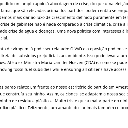
 pedido um amplo apoio à abordagem de crise, do que uma eleiçã
 fama, que são elevadas acima dos partidos, podem então se enqu
odemos mais dar ao luxo de crescimento definido puramente em t
crise de gabinete não é nada comparado à crise climática, crise ali
dade crise da água e doenças. Uma nova política com interesses à 
cial.
nto de viragem já pode ser relatado: O VVD e a oposição podem se
ireta de subsídios prejudiciais ao ambiente. Isso pode levar a u
ões. Até a ex-Ministra Maria van der Hoeven (CDA) é, como se pode 
moving fossil fuel subsidies while ensuring all citizens have access
as parao relato: Em frente ao nosso escritório do partido em Ame
que construíu seu ninho. Assim, os cisnes, se adaptam a nossa soc
inho de resíduos plásticos. Muito triste que a maior parte do nin
or lixo plástico. Felizmente, um amante dos animais também coloc