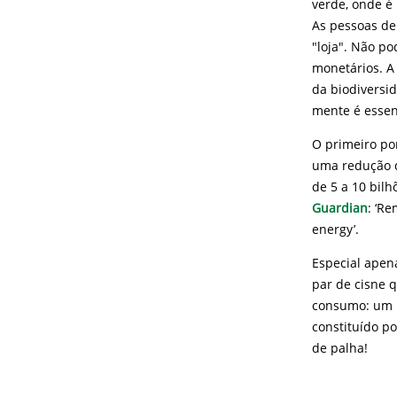
verde, onde é
As pessoas de
"loja". Não p
monetários. A 
da biodiversi
mente é essen
O primeiro po
uma redução d
de 5 a 10 bilh
Guardian
: ‘Re
energy’.
Especial apen
par de cisne 
consumo: um n
constituído p
de palha!