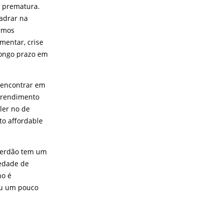
o prematura.
adrar na
ermos
mentar, crise
longo prazo em
 encontrar em
m rendimento
ler no de
 to affordable
sterdão tem um
iedade de
ho é
ou um pouco