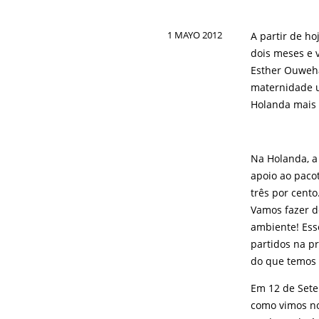
1 MAYO 2012
A partir de h
dois meses e 
Esther Ouweha
maternidade u
Holanda mais 
Na Holanda, a
apoio ao paco
três por cento
Vamos fazer d
ambiente! Ess
partidos na p
do que temos 
Em 12 de Sete
como vimos no