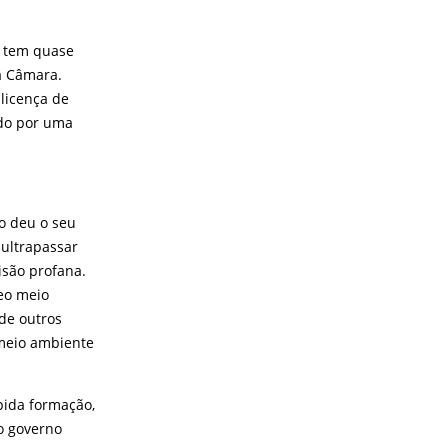
e tem quase
a Câmara.
licença de
do por uma
o deu o seu
 ultrapassar
isão profana.
eo meio
de outros
 meio ambiente
pida formação,
o governo