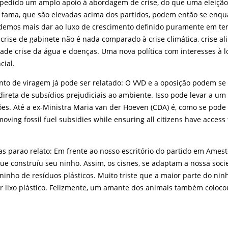
 pedido um amplo apoio à abordagem de crise, do que uma eleiçã
 fama, que são elevadas acima dos partidos, podem então se enqu
odemos mais dar ao luxo de crescimento definido puramente em t
crise de gabinete não é nada comparado à crise climática, crise ali
dade crise da água e doenças. Uma nova política com interesses à 
cial.
nto de viragem já pode ser relatado: O VVD e a oposição podem se
ireta de subsídios prejudiciais ao ambiente. Isso pode levar a u
ões. Até a ex-Ministra Maria van der Hoeven (CDA) é, como se pode 
moving fossil fuel subsidies while ensuring all citizens have access
as parao relato: Em frente ao nosso escritório do partido em Ame
que construíu seu ninho. Assim, os cisnes, se adaptam a nossa soc
inho de resíduos plásticos. Muito triste que a maior parte do nin
or lixo plástico. Felizmente, um amante dos animais também coloc