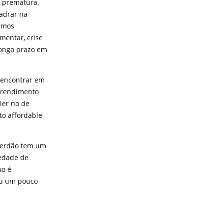
o prematura.
adrar na
ermos
mentar, crise
longo prazo em
 encontrar em
m rendimento
ler no de
 to affordable
sterdão tem um
iedade de
ho é
ou um pouco