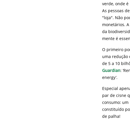
verde, onde é
As pessoas de
"loja". Não p
monetários. A 
da biodiversi
mente é essen
O primeiro po
uma redução d
de 5 a 10 bilh
Guardian
: ‘Re
energy’.
Especial apen
par de cisne 
consumo: um n
constituído p
de palha!