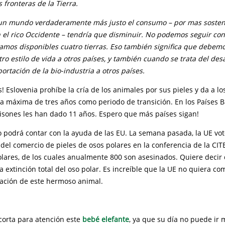
s fronteras de la Tierra.
un mundo verdaderamente más justo el consumo – por mas sosteni
 el rico Occidente – tendría que disminuir. No podemos seguir c
ramos disponibles cuatro tierras. Eso también significa que debem
ro estilo de vida a otros países, y también cuando se trata del desa
portación de la bio-industria a otros países.
s! Eslovenia prohíbe la cría de los animales por sus pieles y da a lo
 máxima de tres años como periodo de transición. En los Países Ba
visones les han dado 11 años. Espero que más países sigan!
o podrá contar con la ayuda de las EU. La semana pasada, la UE vo
 del comercio de pieles de osos polares en la conferencia de la CI
olares, de los cuales anualmente 800 son asesinados. Quiere decir 
a extinción total del oso polar. Es increíble que la UE no quiera 
vación de este hermoso animal.
corta para atención este
bebé elefante
, ya que su día no puede ir