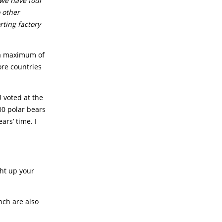
 we have four
o other
rting factory
 a maximum of
ore countries
U voted at the
00 polar bears
ars’ time. I
ight up your
nch are also