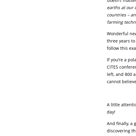
doesn’t matte
earths at our 
countries – an
farming techn
Wonderful new
three years to
follow this ex
If you’re a po
CITES conferen
left, and 800 a
cannot believe
A little attent
day!
And finally, a
discovering th