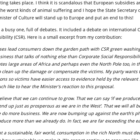
ting takes place. I think it is scandalous that European subsidies 
he worst kinds of animal suffering and I hope the State Secretary
nister of Culture will stand up to Europe and put an end to this!
a busy one, full of debates. It included a debate on international 
ibility (CSR). Here is a small excerpt from my contribution:
es lead consumers down the garden path with CSR green washing. 
iness that talks of nothing else than Corporate Social Responsibilit
utes large areas of Africa and perhaps even the North Pole too, in th
to clean up the damage or compensate the victims. My party wants 
ions so victims have easier access to evidence held by the relevant 
h like to hear the Minister’s reaction to this proposal.
 believe that we can continue to grow. That we can say ‘if we produ
end up just as prosperous as we are in the West’. That we will all b
we do more business. We are now bumping up against the earth’s phy
uce more than we already do. In fact, we are far exceeding the ear
nt a sustainable, fair world, consumption in the rich North must dec