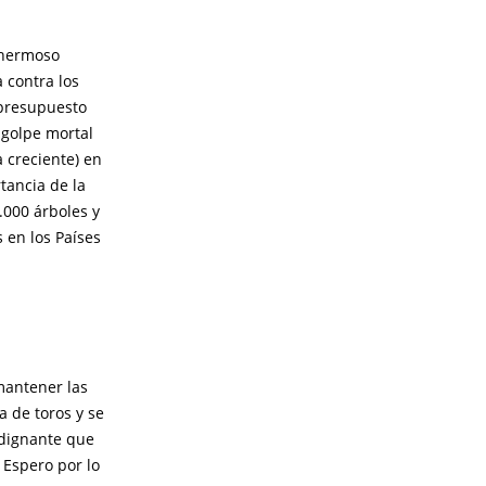
 hermoso
 contra los
 presupuesto
 golpe mortal
a creciente) en
tancia de la
.000 árboles y
 en los Países
antener las
a de toros y se
ndignante que
 Espero por lo