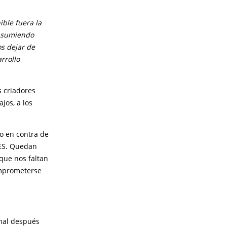
ble fuera la
onsumiendo
os dejar de
rrollo
s criadores
jos, a los
to en contra de
TES. Quedan
que nos faltan
comprometerse
 mal después