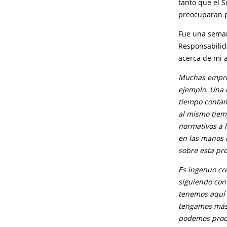
tanto que el S
preocuparan p
Fue una seman
Responsabilid
acerca de mi 
Muchas empres
ejemplo. Una 
tiempo contami
al mismo tiem
normativos a l
en las manos 
sobre esta pr
Es ingenuo cr
siguiendo con
tenemos aquí 
tengamos más 
podemos prod