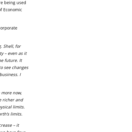
are being used
 of Economic
Corporate
Shell, for
y – even as it
e future. It
to see changes
business. I
ce more now,
e richer and
sical limits.
th’s limits.
rease – it