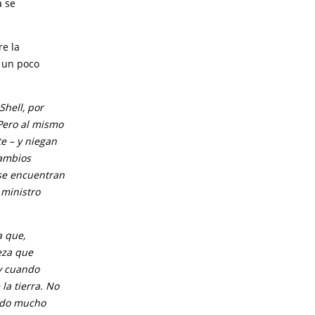
a se
re la
r un poco
hell, por
Pero al mismo
e – y niegan
cambios
 se encuentran
 ministro
 que,
eza que
y cuando
la tierra. No
ndo mucho