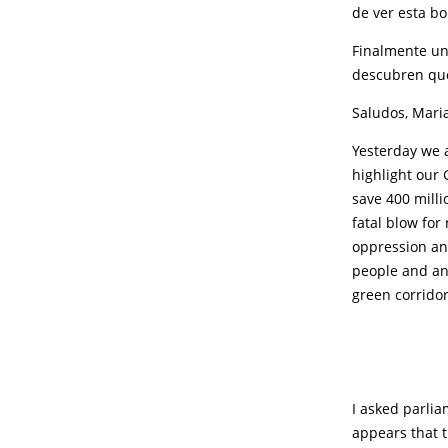
de ver esta bo
Finalmente una
descubren qu
Saludos, Mari
Yesterday we a
highlight our
save 400 milli
fatal blow for
oppression an
people and ani
green corrido
I asked parli
appears that t