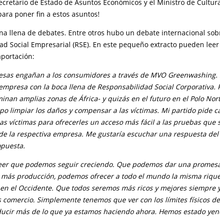
ecretario de Estado de Asuntos Económicos y el Ministro de Cultur
ara poner fin a estos asuntos!
a llena de debates. Entre otros hubo un debate internacional sob
ad Social Empresarial (RSE). En este pequeño extracto pueden lee
aportación:
as engañan a los consumidores a través de MVO Greenwashing. S
empresa con la boca llena de Responsabilidad Social Corporativa. 
nan amplias zonas de África- y quizás en el futuro en el Polo Nort
po limpiar los daños y compensar a las víctimas. Mi partido pide 
as víctimas para ofrecerles un acceso más fácil a las pruebas que
de la respectiva empresa. Me gustaría escuchar una respuesta del
opuesta.
eer que podemos seguir creciendo. Que podemos dar una promesa
 más producción, podemos ofrecer a todo el mundo la misma riqu
en el Occidente. Que todos seremos más ricos y mejores siempre 
comercio. Simplemente tenemos que ver con los límites físicos de 
ucir más de lo que ya estamos haciendo ahora. Hemos estado ye