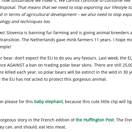
r how sustainable we make it. We cannot continue to consume like
disposal. That means that we need to stop exporting our lifestyle t
d in terms of agricultural development – we also need to stop expo
ology and techniques too.
s! Slovenia is banning fur farming and is giving animal breeders
 transition. The Netherlands gave mink farmers 11 years. I hope m
ample!
lar bear, don’t expect the EU to do you any favours. Last week, the E
ce AGAINST a ban on trading polar bear skins. There are still 25,0
re killed each year, so polar bears will be extinct in the wild in 30 ye
 the EU has not acted to protect this gorgeous animal.
ion please for this
baby elephant
, because this cute little clip will l
 gorgeous story in the French edition of
the Huffington Post
: The Fre
ey can, and should, eat less meat.