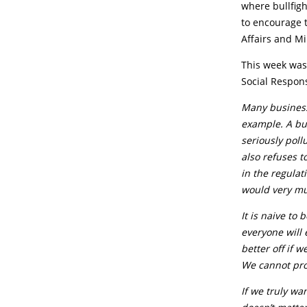
where bullfigh
to encourage t
Affairs and Mi
This week was 
Social Respons
Many business
example. A bus
seriously poll
also refuses 
in the regulat
would very muc
It is naive to
everyone will 
better off if 
We cannot prod
If we truly wa