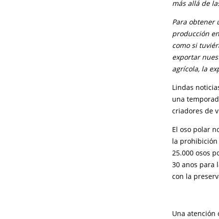
más allá de la
Para obtener 
producción en
como si tuvié
exportar nuest
agrícola, la ex
Lindas noticia
una temporada
criadores de 
El oso polar n
la prohibición
25.000 osos p
30 anos para l
con la preser
Una atención 