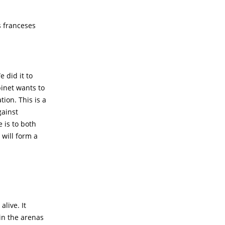
s franceses
 did it to
inet wants to
ion. This is a
gainst
 is to both
 will form a
alive. It
in the arenas