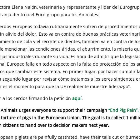
ctora Elena Nalón, veterinaria y representante y lider del Eurogrup
ranja dentro del Euro-grupo para los Animales:
cerdos Europeos todavía rutinariamente sufren de procedimientos 
in alivio del dolor. Esto va en contra de buenas prácticas veterinari
miento de cola y el recorte de dientes, también va en contra de los
de mencionar las condiciones áridas, el aburrimiento, la miseria q
jas industriales durante su vida. Es hora de admitir que la legisla
al Europeo falla en todo aspecto en la falta de protección de los 
os que cambiar este sistema. En primer lugar, por hacer cumplir la
n segundo lugar por revisar cómo tratamos a los seres sintientes en
ra es el momento para que la UE realmente muestre liderazgo”.
 a los cerdos firmando la petición
aquí
.
 Animals urges everyone to support their campaign
“End Pig Pain”,
torture of pigs in the European Union. The goal is to collect 1 mill
citizens to hand over to decision makers next year.
ropean piglets are painfully castrated, have their tails cut or burned