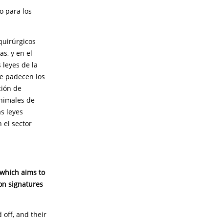
o para los
quirúrgicos
as, y en el
 leyes de la
ue padecen los
ción de
animales de
s leyes
 el sector
which aims to
ion signatures
 off, and their