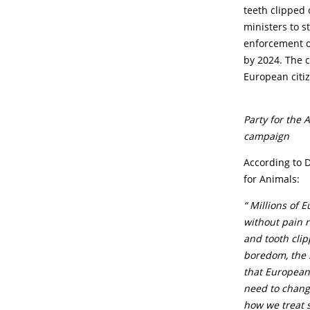
teeth clipped 
ministers to s
enforcement of
by 2024. The 
European citiz
Party for the
campaign
According to 
for Animals:
“ Millions of 
without pain r
and tooth clip
boredom, the m
that European 
need to change
how we treat s