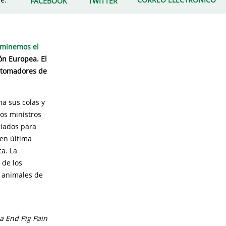
FACEBOOK
TWITTER
rminemos el
ión Europea. El
s tomadores de
a sus colas y
los ministros
riados para
 en última
ca. La
 de los
s animales de
a End Pig Pain