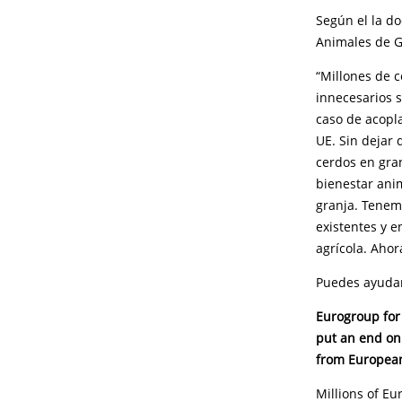
Según el la do
Animales de G
“Millones de 
innecesarios s
caso de acopla
UE. Sin dejar 
cerdos en gran
bienestar anim
granja. Tenem
existentes y e
agrícola. Aho
Puedes ayudar
Eurogroup for
put an end on 
from European 
Millions of Eu