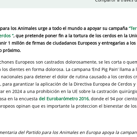
 para los Animales urge a todo el mundo a apoyar su campaña
“Te
erdos “
, que pretende poner fin a la tortura de los cerdos en la Un
unir 1 millón de firmas de ciudadanos Europeos y entregarlas a lo
o próximo.
echones Europeos son castrados dolorosamente, se les corta o quem
n los dientes en forma dolorosa. La campana ‘End Pig Pain’ llama a 
 nacionales para detener el dolor de rutina causado a los cerdos c
, para garantizar la aplicación de la Directiva Europea de Cerdos y
ar en 2024 a una prohibición en la UE sobre la castración quirúrgi
asa en la encuesta
del Eurobarómetro 2016
, donde el 94 por ciento
ropeos opinan que es importante la proteccion el bienestar de lo
mentaria del Partido para los Animales en Europa apoya la campan