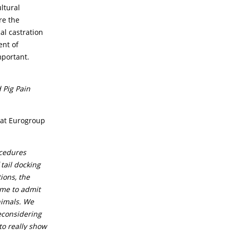
ltural
re the
al castration
ent of
mportant.
 Pig Pain
 at Eurogroup
ocedures
 tail docking
ions, the
time to admit
animals. We
reconsidering
to really show