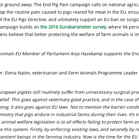
or ground away. The End Pig Pain campaign calls on national agricu
top the routine pain caused to pigs reared for meat in the EU, ensu
 the EU Pigs Directive, and ultimately support an EU ban on surgic
campaign builds on
the 2016 Eurobarometer survey
, where 94 perc
ens believe that better protecting the welfare of farm animals is i
 Animals EU Member of Parliament Anja Hazekamp supports the End
Dr. Elena Nalon, veterinarian and Farm Animals Programme Leader
European piglets still routinely suffer from unnecessary surgical pr
elief. This goes against veterinary good practice, and in the case of
ping, it also goes against EU laws. Not to mention the barren condit
isery that pigs endure in industrial farms during their lives. It’s 
animal welfare legislation is to all effects failing to protect farm 
 this system. Firstly, by enforcing existing laws, and secondly by 
entient beings in the farming industry. Now is the time for the EU 