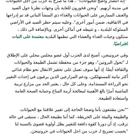
“"إنه انتصار واضح للحيوانات!" ، هذا ما صرح به حزب من اجل الحيوانات
في مدينة أرنهيم. "ونحن فخورون للغاية بأن وجهات نظرنا حول الصيد
والعنف الممارس على الحيوانات والغذاء ذي المنشأ النباتي قد تم إدراجها
في الاتفاقية، ضمن أمور أخرى". وعليه سيتم حظر الصيد في الأراضي
المملوكة للبلدية ، و تثبيطه في أماكن أخرى. وبالإضافة الى ذلك ،
ستكون وجبات الغداء والعشاء التي تنظمها البلدية
معتمدة على النبات
افتراضيًا
.
وفي خرونينجن، أصبح لدى الحزب أول عضو مجلس محلي على الإطلاق
لـ "تحول البروتين"، وهو جزء من محفظة تشمل الطبيعة والحيوانات
والثقافة أيضًا. إذ أنها سوف تعمل على تحفيز الانتقال نحو نظام غذائي
أكثر نباتية للمستهلكين، ودعم المزارعين الذين يرغبون في إحداث التغيير
نحو الزراعة المستدامة. وعلى كل حال ، يعتبر الحد من مزارع تربية
الماشية أمرًا بالغ الأهمية لمعالجة أزمة المناخ وحماية الصحة العامة
واستعادة الطبيعة.
“"نحن مقتنعون بأننا وضعنا الحاجة إلى تغيير علاقتنا مع الحيوانات
والطبيعة والبيئة على الخريطة، كما أننا بطبيعة الحال ، سنبقى في حالة
ترقب. إذ أن دورنا كقوة دافعة للتغيير يظل أولوية قصوى بالنسبة لنا
"بحسب تصريح لـ حزب من اجل الحيوانات في خرونينجن.