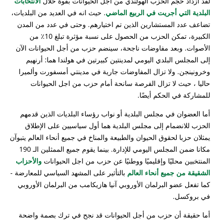
لقد ازداد حجم الحزب الهولندي من اجل الحيوانات بقوة خلال
الانتخابات
البلدية التي أجريت في الربيع الماضي
. حيث انه في العديد من البلديات،
تضاعف عدد المستشارين الذين تم اختيارهم. وحتى في عدد من المدن
الكبيرة، تمكن الحزب من الحصول على نسبة مؤثرة تبلغ 10٪ من
الأصوات. وبعد مفاوضات ناجحة، سينضم حزب من أجل الحيوانات الآن
إلى المجلس البلدي اليومي لمدينتين كبيرتين في هولندا هما: أرنهيم
وخرونينجن. ولا تزال المفاوضات جارية في مدينتي أمسفورت وألميرا
حاليا ، حيث لا تزال الفرصة سانحة أمام حزب من اجل الحيوانات
للمشاركة في الحكم أيضًا.
أما العضوان في مجلس البلدية أو نواب رؤساء البلديات الذين قدمهم
الحزب للانضمام إلى مجلس البلدية هما أول سياسيين على الإطلاق
يمثلان حزبا لحقوق الحيوان والطبيعة والمناخ في جميع أنحاء العالم يتبوآن
مكانا ضمن المجلس اليومي للإدارة. بينما يقوم جميع الممثلين الـ 190
المنتخبين محليًا وإقليميًا ووطنيًا عن حزب من اجل الحيوانات
والأحزاب
الشقيقة من جميع أنحاء العالم
بالتأثير على المشهد السياسي للمعارضة -
كما تفعل عضو البرلمان الأوروبي آنيا هازيكامب من البرلمان الأوروبي
في بروكسل.
أما حقيقة أن حزب من أجل الحيوانات قد نجح في ترك بصمة واضحة