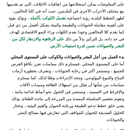
على المفاوضات يمكن استخلاصها من اتفاقيات الائتلاف، التي تم تقديمها
مع مختلف الأحزاب الأخرى في البلديتين. حيث أنه في كلتا الحالتين،
تُظهر الخطط البلدية رؤية اجتماعية
تشمل الكوكب بأكمله
، وتؤكد بقوة
على أهمية معاملة الحيوانات والطبيعة والبيئة بشكل أفضل من ذي قبل.
كما يقدم كلا التحالفين وعودا بعدم الللهاث وراء النمو الاقتصادي كهدف
في حد ذاته، بل التركيز بدلاً من ذلك
على الرفاهية والازدهار لكل من
البشر والحيوانات ضمن قدرة استيعاب الأرض
.
بدء العمل من أجل البشر والحيوانات والكوكب على المستوى المحلي
أما على المستوى المحلي ،فيستلزم ذلك سياسات تعزز تكافؤ الفرص
للجميع ، وتستثمر أكثر في رعاية الحيوانات ، وتعترف بخطورة أزمات
المناخ والتنوع البيولوجي، وتتخذ الإجراءات وفقًا لذلك. كما يستلزم
سياسات من شأنها أن تقلل من استهلاك الطاقة ومبيدات الآفات
والإفراط في التسميد ، وتستثمر في التحول نحو أنماط غذائية نباتية ،
وتقوم بتقصير السلسلة الممتدة من المزرعة إلى مائدة الطعام. وذلك
يعني خلق خطط تدعم الطبيعة ورعاية الحيوان والقيم البيئية ، وتختار
الحلول الصديقة للحيوان للمواقف التي تتعارض فيها مصالح البشر
والحيوانات.