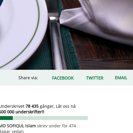
Share via:
EMAIL
FACEBOOK
TWITTER
Underskrivet
78 435
gånger, Låt oss nå
500 000 underskrifter!!
Christiaan Mertens
skrev under för 622
dagar sedan