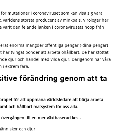
 för mutationer i coronaviruset som kan visa sig vara
, världens största producent av minkpäls. Virologer har
a varit den felande länken i coronavirusets hopp från
derat enorma mängder offentliga pengar (-dina-pengar)
et har tvingat bönder att arbeta ohållbart. De har stöttat
vande djur och handel med vilda djur. Därigenom har våra
n i extrem fara.
tive förändring genom att ta
propet för att uppmana världsledare att börja arbeta
mt och hållbart matsystem för oss alla.
 övergången till en mer växtbaserad kost.
 människor och djur.