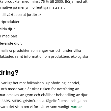
ska produkter med minst 75 % till 2030. Börja med att
ernative på menyn i offentliga matsalar.
till växtbaserat jordbruk.
eriprodukter.
lda djur.
l med päls.
 levande djur.
nimaliska produkter som anger var och under vilka
laktades samt information om produktens ekologiska
dring?
lvarligt hot mot folkhälsan. Uppfödning, handel,
t och mode varje år ökar risken för överföring av
omar orsakas av grym och ohållbar behandling av djur.
r SARS, MERS, grisinfluensa, fågelinfluensa och galna
vara det sista om vi fortsätter som vanligt,
varnar