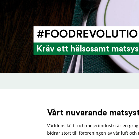
#FOOD­RE­VO­LUTI
Kräv ett hälsosamt matsys
Vårt nuvarande matsys
Världens kött- och mejeriindustri är en gro
bidrar stort till föroreningen av vår luft och