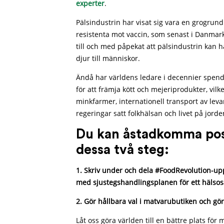
experter
.
Pälsindustrin har visat sig vara en grogrund
resistenta mot vaccin, som senast i Danmark
till och med påpekat att pälsindustrin kan h
djur till människor.
Ändå har världens ledare i decennier spen
för att främja kött och mejeriprodukter, vilk
minkfarmer, internationell transport av le
regeringar satt folkhälsan och livet på jorde
Du kan åstadkomma posi
dessa två steg:
1. Skriv under och dela #FoodRevolution-up
med sjustegshandlingsplanen för ett hälsosa
2.
Gör hållbara val i matvarubutiken och gör
Låt oss göra världen till en bättre plats för