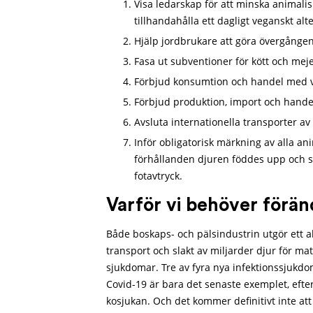
Visa ledarskap för att minska animali
tillhandahålla ett dagligt veganskt alt
Hjälp jordbrukare att göra övergången 
Fasa ut subventioner för kött och mej
Förbjud konsumtion och handel med vi
Förbjud produktion, import och hande
Avsluta internationella transporter av
Inför obligatorisk märkning av alla a
förhållanden djuren föddes upp och s
fotavtryck.
Varför vi behöver förän
Både boskaps- och pälsindustrin utgör ett al
transport och slakt av miljarder djur för ma
sjukdomar. Tre av fyra nya infektionssjukd
Covid-19 är bara det senaste exemplet, efte
kosjukan. Och det kommer definitivt inte att 