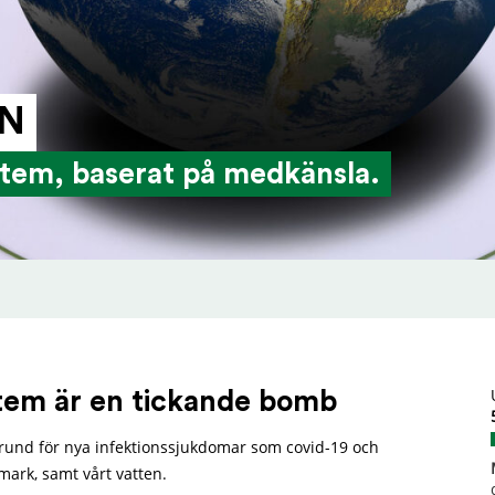
ON
tem, baserat på medkänsla.
tem är en tickande bomb
grund för nya infektionssjukdomar som covid-19 och
 mark, samt vårt vatten.