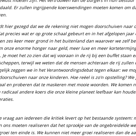
bewust moeten zijn. Het vertrouwen van de burgers in hun bestuur i
daald. Er zullen ingrijpende koerswendingen moeten komen om d
gen.
dt hier gezegd dat we de rekening niet mogen doorschuiven naar 
at precies wat er op grote schaal gebeurt en in het afgelopen jaar
ken zes keer meer grond in het buitenland dan waarover we zelf be
m onze enorme honger naar geld, meer luxe en meer kortetermijn
. Je moet het zo zien dat wij vooraan in de rij bij een buffet staan 
opscheppen, terwijl we weten dat de mensen achteraan de rij zulle
gelijk zeggen we in het Verantwoordingsdebat tegen elkaar: we m
 doorschuiven naar onze kinderen. Hoe reëel is zo'n opstelling? W
ociaal en proberen dat te maskeren met mooie woorden. We komen na
 radicaal andere koers die onze kleine planeet leefbaar kan houde
raties.
de vraag aan iedereen die kritiek levert op het bestaande systeem: 
n ons moeten realiseren dat het sprookje van de ongebreidelde we
roei ten einde is. We kunnen niet meer groei realiseren dan de a