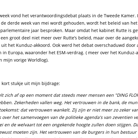
week vond het verantwoordingsdebat plaats in de Tweede Kamer. I
in de derde week van mei wordt gehouden, wordt het beleid van het
 parlementaire jaar besproken. Maar omdat het kabinet Rutte is gev
 een groot deel niet meer over Rutte’s beleid, maar over de aange
 uit het Kunduz-akkoord. Ook werd het debat overschaduwd door a
n in Europa, waaronder het ESM-verdrag. ( meer over het Kunduz-
n mijn vorige Worldlog).
kort stukje uit mijn bijdrage:
elt zich af op een moment dat steeds meer mensen een "DING FLOF
ebben. Zekerheden vallen weg. Het vertrouwen in de bank, de munt,
toekomst: dat vertrouwen wankelt. Zij zijn er niet meer zo zeker van
s over het samenvoegen van de politieke agenda's van zeventien ve
ei en de welvaart tot een ongekende hoogte zullen doen stijgen. D
bewust moeten zijn. Het vertrouwen van de burgers in hun bestuur i