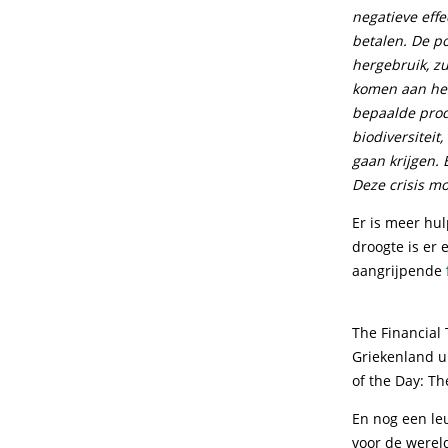
negatieve eff
betalen. De p
hergebruik, z
komen aan het 
bepaalde produ
biodiversiteit
gaan krijgen. 
Deze crisis m
Er is meer hul
droogte is er 
aangrijpende
The Financial 
Griekenland u
of the Day: Th
En nog een l
voor de werel