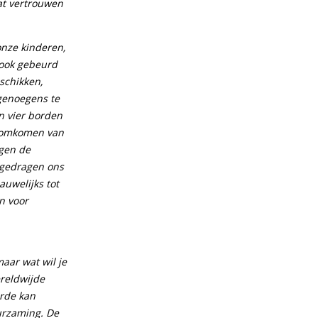
at vertrouwen
onze kinderen,
 ook gebeurd
schikken,
genoegens te
en vier borden
n omkomen van
ogen de
e gedragen ons
uwelijks tot
n voor
maar wat wil je
reldwijde
arde kan
urzaming. De