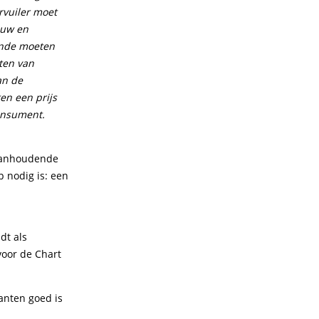
rvuiler moet
ouw en
einde moeten
cten van
an de
en een prijs
consument.
r aanhoudende
p nodig is: een
dt als
voor de Chart
lanten goed is