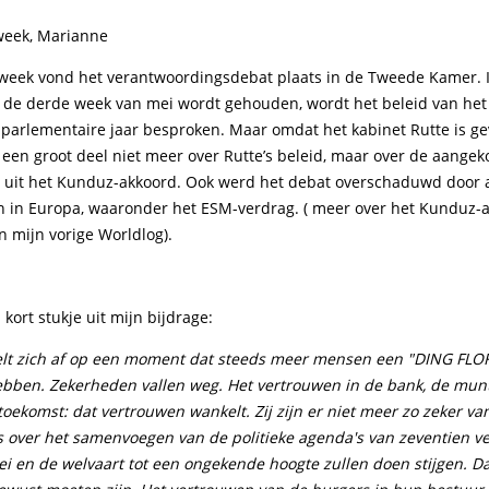
week, Marianne
week vond het verantwoordingsdebat plaats in de Tweede Kamer. I
in de derde week van mei wordt gehouden, wordt het beleid van het
 parlementaire jaar besproken. Maar omdat het kabinet Rutte is gev
 een groot deel niet meer over Rutte’s beleid, maar over de aange
 uit het Kunduz-akkoord. Ook werd het debat overschaduwd door a
n in Europa, waaronder het ESM-verdrag. ( meer over het Kunduz-
n mijn vorige Worldlog).
kort stukje uit mijn bijdrage:
elt zich af op een moment dat steeds meer mensen een "DING FLOF
ebben. Zekerheden vallen weg. Het vertrouwen in de bank, de munt,
toekomst: dat vertrouwen wankelt. Zij zijn er niet meer zo zeker van
s over het samenvoegen van de politieke agenda's van zeventien ve
ei en de welvaart tot een ongekende hoogte zullen doen stijgen. D