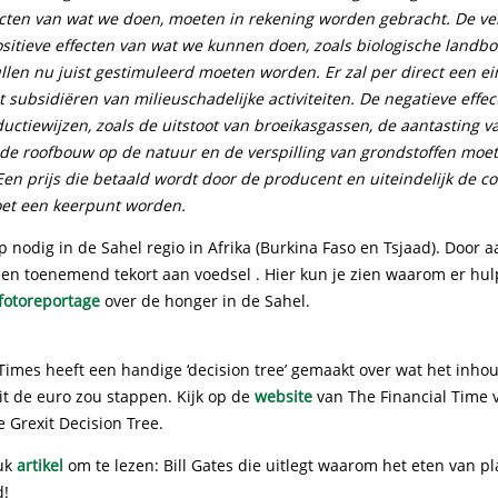
ecten van wat we doen, moeten in rekening worden gebracht. De ve
ositieve effecten van wat we kunnen doen, zoals biologische landb
ullen nu juist gestimuleerd moeten worden. Er zal per direct een 
subsidiëren van milieuschadelijke activiteiten. De negatieve effe
ctiewijzen, zoals de uitstoot van broeikasgassen, de aantasting v
, de roofbouw op de natuur en de verspilling van grondstoffen moet
Een prijs die betaald wordt door de producent en uiteindelijk de 
oet een keerpunt worden.
p nodig in de Sahel regio in Afrika (Burkina Faso en Tsjaad). Doo
een toenemend tekort aan voedsel . Hier kun je zien waarom er hul
fotoreportage
over de honger in de Sahel.
Times heeft een handige ‘decision tree’ gemaakt over wat het inhou
it de euro zou stappen. Kijk op de
website
van The Financial Time 
e Grexit Decision Tree.
euk
artikel
om te lezen: Bill Gates die uitlegt waarom het eten van p
d!