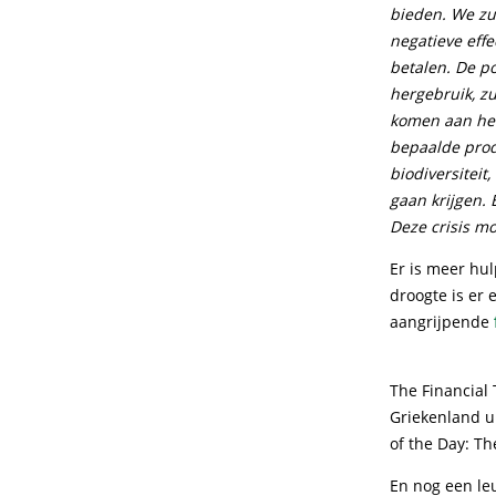
bieden. We zu
negatieve eff
betalen. De p
hergebruik, z
komen aan het 
bepaalde produ
biodiversiteit
gaan krijgen. 
Deze crisis m
Er is meer hul
droogte is er 
aangrijpende
The Financial 
Griekenland u
of the Day: Th
En nog een l