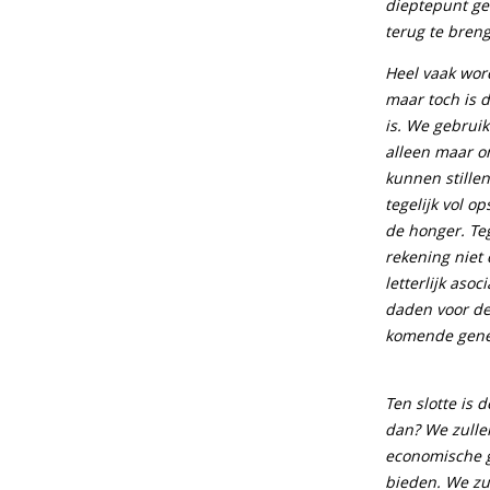
dieptepunt ge
terug te bren
Heel vaak wor
maar toch is d
is. We gebrui
alleen maar o
kunnen stillen
tegelijk vol 
de honger. Te
rekening niet
letterlijk as
daden voor de
komende gene
Ten slotte is 
dan? We zulle
economische g
bieden. We zu