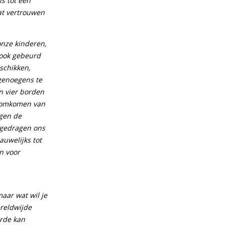
s tot een
at vertrouwen
onze kinderen,
 ook gebeurd
schikken,
genoegens te
en vier borden
n omkomen van
ogen de
e gedragen ons
uwelijks tot
n voor
maar wat wil je
reldwijde
arde kan