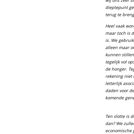
wij ons zeer 
dieptepunt ge
terug te bren
Heel vaak wor
maar toch is d
is. We gebrui
alleen maar o
kunnen stillen
tegelijk vol 
de honger. Te
rekening niet
letterlijk as
daden voor de
komende gene
Ten slotte is 
dan? We zulle
economische g