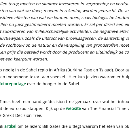
llen terug moeten en slimmer investeren in vergroening en verdu
ecten van wat we doen, moeten in rekening worden gebracht. De ve
ositieve effecten van wat we kunnen doen, zoals biologische landb
ullen nu juist gestimuleerd moeten worden. Er zal per direct een 
subsidiëren van milieuschadelijke activiteiten. De negatieve effe
ctiewijzen, zoals de uitstoot van broeikasgassen, de aantasting v
, de roofbouw op de natuur en de verspilling van grondstoffen moet
Een prijs die betaald wordt door de producent en uiteindelijk de 
oet een keerpunt worden.
p nodig in de Sahel regio in Afrika (Burkina Faso en Tsjaad). Doo
een toenemend tekort aan voedsel . Hier kun je zien waarom er hul
fotoreportage
over de honger in de Sahel.
Times heeft een handige ‘decision tree’ gemaakt over wat het inhou
it de euro zou stappen. Kijk op de
website
van The Financial Time 
e Grexit Decision Tree.
euk
artikel
om te lezen: Bill Gates die uitlegt waarom het eten van p