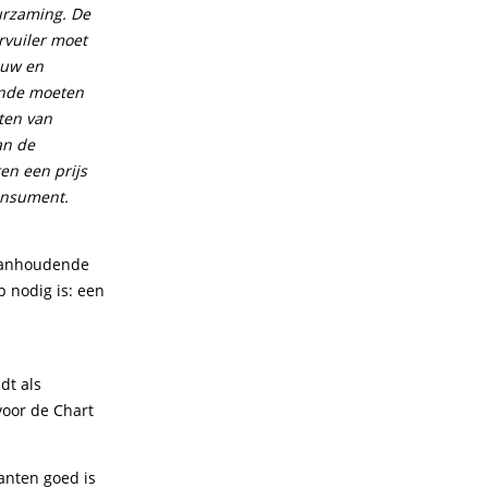
urzaming. De
rvuiler moet
ouw en
einde moeten
cten van
an de
en een prijs
consument.
r aanhoudende
p nodig is: een
dt als
voor de Chart
lanten goed is