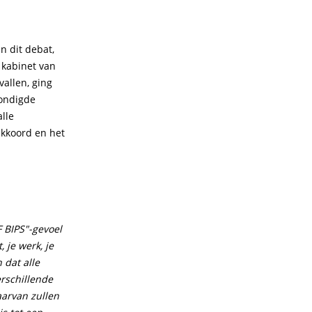
n dit debat,
 kabinet van
allen, ging
kondigde
lle
akkoord en het
 BIPS"-gevoel
 je werk, je
 dat alle
rschillende
aarvan zullen