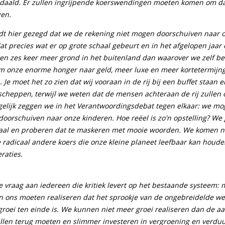
daald. Er zullen ingrijpende koerswendingen moeten komen om d
gen.
dt hier gezegd dat we de rekening niet mogen doorschuiven naar 
at precies wat er op grote schaal gebeurt en in het afgelopen jaar
ken zes keer meer grond in het buitenland dan waarover we zelf be
m onze enorme honger naar geld, meer luxe en meer kortetermijn
. Je moet het zo zien dat wij vooraan in de rij bij een buffet staan 
opscheppen, terwijl we weten dat de mensen achteraan de rij zulle
gelijk zeggen we in het Verantwoordingsdebat tegen elkaar: we m
 doorschuiven naar onze kinderen. Hoe reëel is zo'n opstelling? W
ociaal en proberen dat te maskeren met mooie woorden. We komen na
 radicaal andere koers die onze kleine planeet leefbaar kan houde
raties.
de vraag aan iedereen die kritiek levert op het bestaande systeem: 
n ons moeten realiseren dat het sprookje van de ongebreidelde we
roei ten einde is. We kunnen niet meer groei realiseren dan de a
llen terug moeten en slimmer investeren in vergroening en verdu