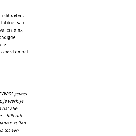
n dit debat,
 kabinet van
allen, ging
kondigde
lle
akkoord en het
 BIPS"-gevoel
 je werk, je
 dat alle
rschillende
aarvan zullen
s tot een