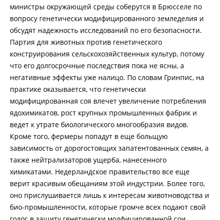
министры окружающей среды соберутся в Брюсселе по
вопросу генетически модифицированного земледелия и
обсудят надежность исследований по его безопасности.
Партия для животных против генетического
конструирования сельскохозяйственных культур, потому
что его долгосрочные последствия пока не ясны, а
негативные эффекты уже налицо. По словам Гринпис, на
практике оказывается, что генетически
модифицированная соя влечет увеличение потребления
ядохимикатов, рост крупных промышленных фабрик и
ведет к утрате биологического многообразия видов.
Кроме того, фермеры попадут в еще больщую
зависимость от дорогостоящих запатентованных семян, а
также нейтрализаторов ущерба, нанесенного
химикатами. Недерландское правительство все еще
верит красивым обещаниям этой индустрии. Более того,
оно прислушивается лишь к интересам животноводства и
био-промышленности, которые громче всех подают свой
голос в защиту генетически модфицированной сои.