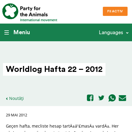
FII ACTIV
International movement
Meniu
Languages
Worldlog Hafta 22 – 2012
Noutăți
29 MAI 2012
Geçen hafta, mecliste hesap tartÄ±á¹£masÄ± vardÄ±. Her