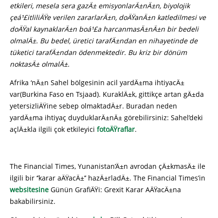
etkileri, mesela sera gazÄ± emisyonlarÄ±nÄ±n, biyolojik
çeá¹£itliliÄŸe verilen zararlarÄ±n, doÄŸanÄ±n katledilmesi ve
doÄŸal kaynaklarÄ±n boá¹£a harcanmasÄ±nÄ±n bir bedeli
olmalÄ±. Bu bedel, üretici tarafÄ±ndan en nihayetinde de
tüketici tarafÄ±ndan ödenmektedir. Bu kriz bir dönüm
noktasÄ± olmalÄ±.
Afrika ‘nÄ±n Sahel bölgesinin acil yardÄ±ma ihtiyacÄ±
var(Burkina Faso en Tsjaad). KuraklÄ±k, gittikçe artan gÄ±da
yetersizliÄŸine sebep olmaktadÄ±r. Buradan neden
yardÄ±ma ihtiyaç duyduklarÄ±nÄ± görebilirsiniz: Sahel’deki
açlÄ±kla ilgili çok etkileyici
fotoÄŸraflar
.
The Financial Times, Yunanistan’Ä±n avrodan çÄ±kmasÄ± ile
ilgili bir ‘’karar aÄŸacÄ±’’ hazÄ±rladÄ±. The Financial Times’in
websitesine
Günün GrafiÄŸi: Grexit Karar AÄŸacÄ±na
bakabilirsiniz.