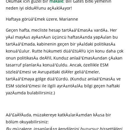
Okumak icin güzel bir
makale
: Bill Gates bitki yemenin
neden iyi olduÄŸunu açÄ±klÄ±yor!
Haftaya görüá¹£mek üzere, Marianne
Geçen hafta, mecliste hesap tartÄ±á¹£masÄ± vardÄ±. Her
yÄ±l mayÄ±s ayÄ±nÄ±n üçüncü haftasÄ±nda yapÄ±lan bu
tartÄ±á¹£mada, kabinenin geçen bir yÄ±ldaki politikasÄ±
konuá¹£ulur. Rutte hükumeti düá¹£tüÄŸü için konu daha çok
onun politikasÄ± deÄŸil, Kunduz anlaá¹£masÄ±ndan çÄ±kan
tasarruf planlarÄ± konuá¹£uldu. Ancak, özellikle ESM
sözleá¹£mesi ve Avrupa’daki diÄŸer geliá¹£meler,
tartÄ±á¹£maya gölge düá¹£ürdü. (Kunduz anlaá¹£masÄ± ve
ESM sözleá¹£mesi ile ilgili ayrÄ±ntÄ±lÄ± bilgi geçen haftaki
yazÄ±mda bulabilirsiniz.)
Aá¹£aÄŸÄ±da, müzakereye katkÄ±larÄ±mdan kÄ±sa bir
bölüm okuyabilirsiniz:
Bu müzakere, insanlarÄ±n kendilerini huzursuz hissettikleri