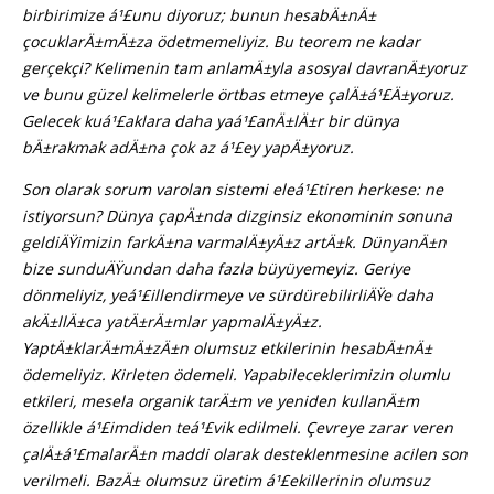
birbirimize á¹£unu diyoruz; bunun hesabÄ±nÄ±
çocuklarÄ±mÄ±za ödetmemeliyiz. Bu teorem ne kadar
gerçekçi? Kelimenin tam anlamÄ±yla asosyal davranÄ±yoruz
ve bunu güzel kelimelerle örtbas etmeye çalÄ±á¹£Ä±yoruz.
Gelecek kuá¹£aklara daha yaá¹£anÄ±lÄ±r bir dünya
bÄ±rakmak adÄ±na çok az á¹£ey yapÄ±yoruz.
Son olarak sorum varolan sistemi eleá¹£tiren herkese: ne
istiyorsun? Dünya çapÄ±nda dizginsiz ekonominin sonuna
geldiÄŸimizin farkÄ±na varmalÄ±yÄ±z artÄ±k. DünyanÄ±n
bize sunduÄŸundan daha fazla büyüyemeyiz. Geriye
dönmeliyiz, yeá¹£illendirmeye ve sürdürebilirliÄŸe daha
akÄ±llÄ±ca yatÄ±rÄ±mlar yapmalÄ±yÄ±z.
YaptÄ±klarÄ±mÄ±zÄ±n olumsuz etkilerinin hesabÄ±nÄ±
ödemeliyiz. Kirleten ödemeli. Yapabileceklerimizin olumlu
etkileri, mesela organik tarÄ±m ve yeniden kullanÄ±m
özellikle á¹£imdiden teá¹£vik edilmeli. Çevreye zarar veren
çalÄ±á¹£malarÄ±n maddi olarak desteklenmesine acilen son
verilmeli. BazÄ± olumsuz üretim á¹£ekillerinin olumsuz