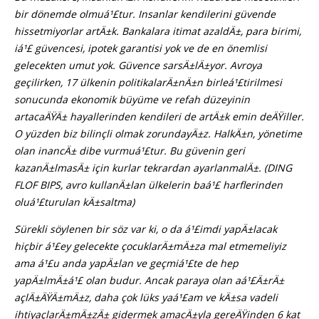
bir dönemde olmuá¹£tur. Insanlar kendilerini güvende
hissetmiyorlar artÄ±k. Bankalara itimat azaldÄ±, para birimi,
iá¹£ güvencesi, ipotek garantisi yok ve de en önemlisi
gelecekten umut yok. Güvence sarsÄ±lÄ±yor. Avroya
geçilirken, 17 ülkenin politikalarÄ±nÄ±n birleá¹£tirilmesi
sonucunda ekonomik büyüme ve refah düzeyinin
artacaÄŸÄ± hayallerinden kendileri de artÄ±k emin deÄŸiller.
O yüzden biz bilinçli olmak zorundayÄ±z. HalkÄ±n, yönetime
olan inancÄ± dibe vurmuá¹£tur. Bu güvenin geri
kazanÄ±lmasÄ± için kurlar tekrardan ayarlanmalÄ±. (DING
FLOF BIPS, avro kullanÄ±lan ülkelerin baá¹£ harflerinden
oluá¹£turulan kÄ±saltma)
Sürekli söylenen bir söz var ki, o da á¹£imdi yapÄ±lacak
hiçbir á¹£ey gelecekte çocuklarÄ±mÄ±za mal etmemeliyiz
ama á¹£u anda yapÄ±lan ve geçmiá¹£te de hep
yapÄ±lmÄ±á¹£ olan budur. Ancak paraya olan aá¹£Ä±rÄ±
açlÄ±ÄŸÄ±mÄ±z, daha çok lüks yaá¹£am ve kÄ±sa vadeli
ihtiyaçlarÄ±mÄ±zÄ± gidermek amacÄ±yla gereÄŸinden 6 kat