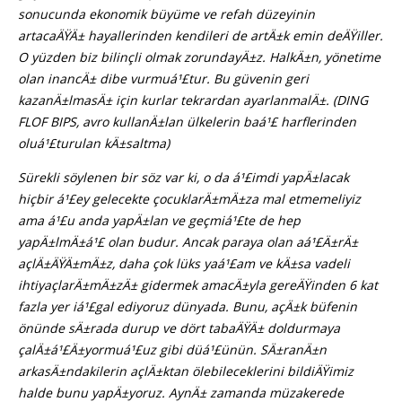
sonucunda ekonomik büyüme ve refah düzeyinin
artacaÄŸÄ± hayallerinden kendileri de artÄ±k emin deÄŸiller.
O yüzden biz bilinçli olmak zorundayÄ±z. HalkÄ±n, yönetime
olan inancÄ± dibe vurmuá¹£tur. Bu güvenin geri
kazanÄ±lmasÄ± için kurlar tekrardan ayarlanmalÄ±. (DING
FLOF BIPS, avro kullanÄ±lan ülkelerin baá¹£ harflerinden
oluá¹£turulan kÄ±saltma)
Sürekli söylenen bir söz var ki, o da á¹£imdi yapÄ±lacak
hiçbir á¹£ey gelecekte çocuklarÄ±mÄ±za mal etmemeliyiz
ama á¹£u anda yapÄ±lan ve geçmiá¹£te de hep
yapÄ±lmÄ±á¹£ olan budur. Ancak paraya olan aá¹£Ä±rÄ±
açlÄ±ÄŸÄ±mÄ±z, daha çok lüks yaá¹£am ve kÄ±sa vadeli
ihtiyaçlarÄ±mÄ±zÄ± gidermek amacÄ±yla gereÄŸinden 6 kat
fazla yer iá¹£gal ediyoruz dünyada. Bunu, açÄ±k büfenin
önünde sÄ±rada durup ve dört tabaÄŸÄ± doldurmaya
çalÄ±á¹£Ä±yormuá¹£uz gibi düá¹£ünün. SÄ±ranÄ±n
arkasÄ±ndakilerin açlÄ±ktan ölebileceklerini bildiÄŸimiz
halde bunu yapÄ±yoruz. AynÄ± zamanda müzakerede