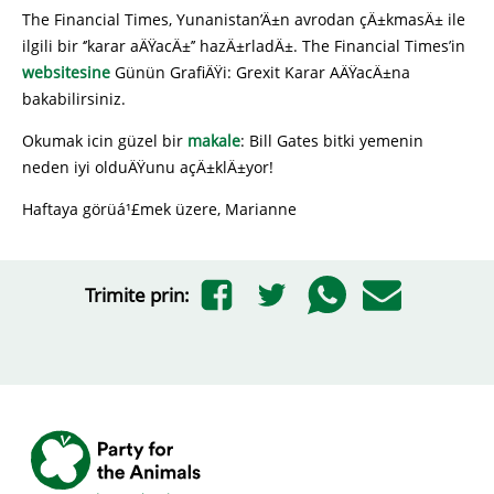
The Financial Times, Yunanistan’Ä±n avrodan çÄ±kmasÄ± ile
ilgili bir ‘’karar aÄŸacÄ±’’ hazÄ±rladÄ±. The Financial Times’in
websitesine
Günün GrafiÄŸi: Grexit Karar AÄŸacÄ±na
bakabilirsiniz.
Okumak icin güzel bir
makale
: Bill Gates bitki yemenin
neden iyi olduÄŸunu açÄ±klÄ±yor!
Haftaya görüá¹£mek üzere, Marianne
Trimite prin: