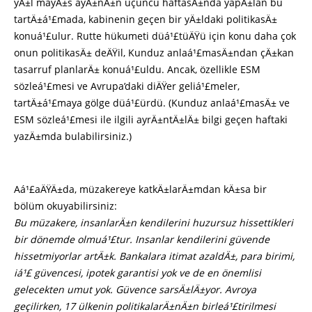
yÄ±l mayÄ±s ayÄ±nÄ±n üçüncü haftasÄ±nda yapÄ±lan bu
tartÄ±á¹£mada, kabinenin geçen bir yÄ±ldaki politikasÄ±
konuá¹£ulur. Rutte hükumeti düá¹£tüÄŸü için konu daha çok
onun politikasÄ± deÄŸil, Kunduz anlaá¹£masÄ±ndan çÄ±kan
tasarruf planlarÄ± konuá¹£uldu. Ancak, özellikle ESM
sözleá¹£mesi ve Avrupa’daki diÄŸer geliá¹£meler,
tartÄ±á¹£maya gölge düá¹£ürdü. (Kunduz anlaá¹£masÄ± ve
ESM sözleá¹£mesi ile ilgili ayrÄ±ntÄ±lÄ± bilgi geçen haftaki
yazÄ±mda bulabilirsiniz.)
Aá¹£aÄŸÄ±da, müzakereye katkÄ±larÄ±mdan kÄ±sa bir
bölüm okuyabilirsiniz:
Bu müzakere, insanlarÄ±n kendilerini huzursuz hissettikleri
bir dönemde olmuá¹£tur. Insanlar kendilerini güvende
hissetmiyorlar artÄ±k. Bankalara itimat azaldÄ±, para birimi,
iá¹£ güvencesi, ipotek garantisi yok ve de en önemlisi
gelecekten umut yok. Güvence sarsÄ±lÄ±yor. Avroya
geçilirken, 17 ülkenin politikalarÄ±nÄ±n birleá¹£tirilmesi