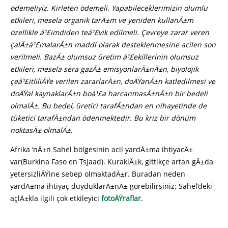
ödemeliyiz. Kirleten ödemeli. Yapabileceklerimizin olumlu
etkileri, mesela organik tarÄ±m ve yeniden kullanÄ±m
özellikle á¹£imdiden teá¹£vik edilmeli. Çevreye zarar veren
çalÄ±á¹£malarÄ±n maddi olarak desteklenmesine acilen son
verilmeli. BazÄ± olumsuz üretim á¹£ekillerinin olumsuz
etkileri, mesela sera gazÄ± emisyonlarÄ±nÄ±n, biyolojik
çeá¹£itliliÄŸe verilen zararlarÄ±n, doÄŸanÄ±n katledilmesi ve
doÄŸal kaynaklarÄ±n boá¹£a harcanmasÄ±nÄ±n bir bedeli
olmalÄ±. Bu bedel, üretici tarafÄ±ndan en nihayetinde de
tüketici tarafÄ±ndan ödenmektedir. Bu kriz bir dönüm
noktasÄ± olmalÄ±.
Afrika ‘nÄ±n Sahel bölgesinin acil yardÄ±ma ihtiyacÄ±
var(Burkina Faso en Tsjaad). KuraklÄ±k, gittikçe artan gÄ±da
yetersizliÄŸine sebep olmaktadÄ±r. Buradan neden
yardÄ±ma ihtiyaç duyduklarÄ±nÄ± görebilirsiniz: Sahel’deki
açlÄ±kla ilgili çok etkileyici
fotoÄŸraflar
.