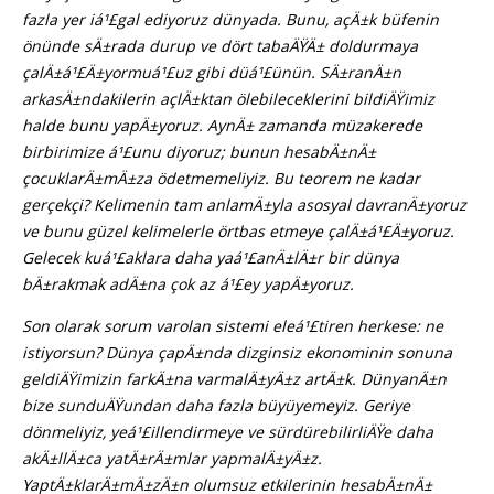
fazla yer iá¹£gal ediyoruz dünyada. Bunu, açÄ±k büfenin
önünde sÄ±rada durup ve dört tabaÄŸÄ± doldurmaya
çalÄ±á¹£Ä±yormuá¹£uz gibi düá¹£ünün. SÄ±ranÄ±n
arkasÄ±ndakilerin açlÄ±ktan ölebileceklerini bildiÄŸimiz
halde bunu yapÄ±yoruz. AynÄ± zamanda müzakerede
birbirimize á¹£unu diyoruz; bunun hesabÄ±nÄ±
çocuklarÄ±mÄ±za ödetmemeliyiz. Bu teorem ne kadar
gerçekçi? Kelimenin tam anlamÄ±yla asosyal davranÄ±yoruz
ve bunu güzel kelimelerle örtbas etmeye çalÄ±á¹£Ä±yoruz.
Gelecek kuá¹£aklara daha yaá¹£anÄ±lÄ±r bir dünya
bÄ±rakmak adÄ±na çok az á¹£ey yapÄ±yoruz.
Son olarak sorum varolan sistemi eleá¹£tiren herkese: ne
istiyorsun? Dünya çapÄ±nda dizginsiz ekonominin sonuna
geldiÄŸimizin farkÄ±na varmalÄ±yÄ±z artÄ±k. DünyanÄ±n
bize sunduÄŸundan daha fazla büyüyemeyiz. Geriye
dönmeliyiz, yeá¹£illendirmeye ve sürdürebilirliÄŸe daha
akÄ±llÄ±ca yatÄ±rÄ±mlar yapmalÄ±yÄ±z.
YaptÄ±klarÄ±mÄ±zÄ±n olumsuz etkilerinin hesabÄ±nÄ±