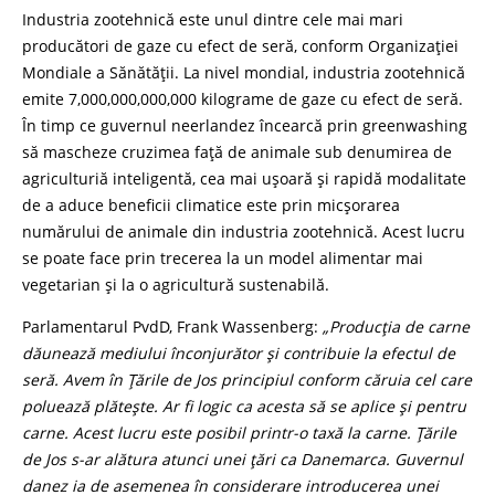
Industria zootehnică este unul dintre cele mai mari
producători de gaze cu efect de seră, conform Organizației
Mondiale a Sănătății. La nivel mondial, industria zootehnică
emite 7,000,000,000,000 kilograme de gaze cu efect de seră.
În timp ce guvernul neerlandez încearcă prin greenwashing
să mascheze cruzimea față de animale sub denumirea de
agriculturiă inteligentă, cea mai ușoară și rapidă modalitate
de a aduce beneficii climatice este prin micșorarea
numărului de animale din industria zootehnică. Acest lucru
se poate face prin trecerea la un model alimentar mai
vegetarian și la o agricultură sustenabilă.
Parlamentarul PvdD, Frank Wassenberg:
„
Producția de carne
dăunează mediului înconjurător și contribuie la efectul de
seră. Avem în Țările de Jos principiul conform căruia
cel care
poluează
plătește. Ar fi logic
ca acesta
să
se aplice și pentru
carne. Acest lucru este posibil printr-o taxă
la
carne. Țările
de Jos
s-
ar alătura
atunci unei țări
ca Danemarca. Guvernul
danez
ia
de asemenea în considerare introduce
rea
unei