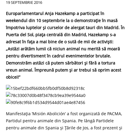
19 SEPTEMBRIE 2016
Europarlamentarul Anja Hazekamp a participat în
weekendul din 10 septembrie la o demonstrație în masă
împotriva luptelor și curselor de alergat tauri din Madrid. În
Puerta del Sol, piața centrală din Madrid, Hazekamp s-a
adresat în fața a mai bine de o sută de mii de activiști:
„Astăzi arătăm lumii că niciun animal nu merită să moară
pentru divertisment în cadrul evenimentelor brutale.
Demonstrăm astăzi că putem sărbători și fără a tortura
vreun animal. Împreună putem și ar trebui să oprim acest
obicei!”
Manifestația ‘Misión Abolición’ a fost organizată de PACMA,
Partidul pentru animale din Spania. Pe lângă Partidele
pentru animale din Spania și Țările de Jos, a fost prezent și