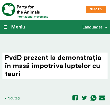
FII ACTIV
International movement
Meniu
Languages
PvdD prezent la demon­strația
în masă împotriva luptelor cu
tauri
Noutăți