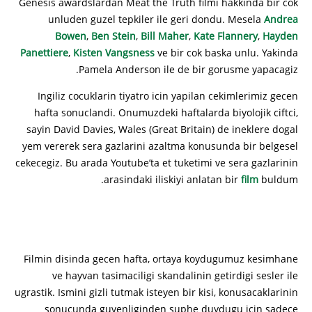
Genesis awardslardan Meat the Truth filmi hakkinda bir cok
unluden guzel tepkiler ile geri dondu. Mesela
Andrea
Bowen
,
Ben Stein
,
Bill Maher
,
Kate Flannery
,
Hayden
Panettiere
,
Kisten Vangsness
ve bir cok baska unlu. Yakinda
Pamela Anderson ile de bir gorusme yapacagiz.
Ingiliz cocuklarin tiyatro icin yapilan cekimlerimiz gecen
hafta sonuclandi. Onumuzdeki haftalarda biyolojik ciftci,
sayin David Davies, Wales (Great Britain) de ineklere dogal
yem vererek sera gazlarini azaltma konusunda bir belgesel
cekecegiz. Bu arada Youtube’ta et tuketimi ve sera gazlarinin
arasindaki iliskiyi anlatan bir
film
buldum.
Filmin disinda gecen hafta, ortaya koydugumuz kesimhane
ve hayvan tasimaciligi skandalinin getirdigi sesler ile
ugrastik. Ismini gizli tutmak isteyen bir kisi, konusacaklarinin
sonucunda guvenliginden suphe duydugu icin sadece