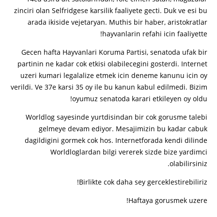
zinciri olan Selfridgese karsilik faaliyete gecti. Duk ve esi bu
arada ikiside vejetaryan. Muthis bir haber, aristokratlar
hayvanlarin refahi icin faaliyette!
Gecen hafta Hayvanlari Koruma Partisi, senatoda ufak bir
partinin ne kadar cok etkisi olabilecegini gosterdi. Internet
uzeri kumari legalalize etmek icin deneme kanunu icin oy
verildi. Ve 37e karsi 35 oy ile bu kanun kabul edilmedi. Bizim
oyumuz senatoda karari etkileyen oy oldu!
Worldlog sayesinde yurtdisindan bir cok gorusme talebi
gelmeye devam ediyor. Mesajimizin bu kadar cabuk
dagildigini gormek cok hos. Internetforada kendi dilinde
Worldloglardan bilgi vererek sizde bize yardimci
olabilirsiniz.
Birlikte cok daha sey gerceklestirebiliriz!
Haftaya gorusmek uzere!