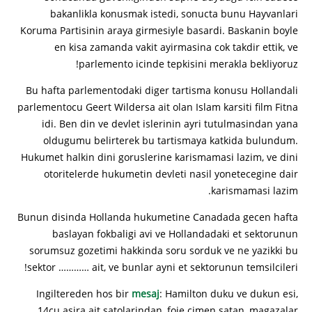
bakanlikla konusmak istedi, sonucta bunu Hayvanlari
Koruma Partisinin araya girmesiyle basardi. Baskanin boyle
en kisa zamanda vakit ayirmasina cok takdir ettik, ve
parlemento icinde tepkisini merakla bekliyoruz!
Bu hafta parlementodaki diger tartisma konusu Hollandali
parlementocu Geert Wildersa ait olan Islam karsiti film Fitna
idi. Ben din ve devlet islerinin ayri tutulmasindan yana
oldugumu belirterek bu tartismaya katkida bulundum.
Hukumet halkin dini goruslerine karismamasi lazim, ve dini
otoritelerde hukumetin devleti nasil yonetecegine dair
karismamasi lazim.
Bunun disinda Hollanda hukumetine Canadada gecen hafta
baslayan fokbaligi avi ve Hollandadaki et sektorunun
sorumsuz gozetimi hakkinda soru sorduk ve ne yazikki bu
sektor ………… ait, ve bunlar ayni et sektorunun temsilcileri!
Ingiltereden hos bir
mesaj
: Hamilton duku ve dukun esi,
14cu asira ait satolarindan, foie cimen satan, magazalar