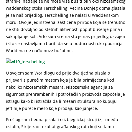
stranke, nadalje se ne može više bušiti plin oko nizozemskog
waddenskog otoka Terschelling. Većina Donjeg doma glasala
je za naš prijedlog. Terschelling se nalazi u Waddenskom
moru. Ovo je jedinstvena, zaštićena priroda koja se trenutno
ne štiti dovoljno od štetnih aktivnosti poput bušenje plina i
sakupljanje soli. Vrlo sam sretna što je naš prijedlog usvojen
i što se nastavljamo boriti da se u budućnosti oko područja
Waddena ne nađu nove bušotine.
U svojem sam Worldlogu od prije dva tjedna pisala o
prijevari s purećim mesom koja je bila primijećena kod
nekoliko nizozemskih mesara. Nizozemska agencija za
sigurnost prehrambenih i potrošačkih proizvoda započela je
istragu kako bi istražila da li mesari strukturalno kupuju
jeftinije pureće meso koje prodaju kao janjeće.
Prošlog sam tjedna pisala i o izbjegličkoj struji iz, između
ostalih, Sirije kao rezultat građanskog rata koji se tamo