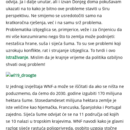
odvija. Ja i dalje unutar, ali i izvan Donjeg doma pokušavam
ukazati na to kako je bitno ove probleme staviti u širu
perspektivu. Ne smijemo se usredotočiti samo na
kratkoročna rješenja, već i na samu srž problema.
Problematika izbjeglica se, primjerice, veže i za činjenicu da
mi više konzumiramo nego što to zemlja može podnijeti:
nestašica hrane, suša i sijeća šuma. To su sve problemi koji
uzrokuju konflikte, rat i strujanje izbjeglica. To tvrdi i ovo
istraživanje
. Mislim da je krajnje vrijeme da politika ozbiljno
shvati ovaj problem!
Iz jednog izvještaja WNF-a može se iščitati da ako se ništa ne
poduzmemo, da ćemo do 2030. godine izgubiti 170 milijuna
hektara šume. Stosedamdeset milijuna hektara zemlje je
iste veličine kao Njemačka, Francuska, Španjolska i Portugal
zajedno. Sijeća šume odvijat će se na 11 područja od kojih
se 10 nalazi u tropskim krajevima. WNF navodi kako je glavni
razlog sijeće rastuća poljoprivreda, osobito uzgoja stočne