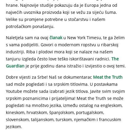
hrane. Najnovije studije pokazuju da je Europa jedna od
najvećih uvoznika proizvoda koji se vežu za sijeću šuma.
Velike su promjene potrebne u stočarstvu i našem
potrošačkom ponašanju.
Naletjela sam na ovaj
članak
u New York Timesu, te ga želim
s vama podijeliti. Govori o modernom ropstvu u ribarskoj
industriji. Riba i plodovi mora koji se nalaze na našem
tanjuru izgleda često love teško iskorištavani radnici.
The
Guardian
je prije godinu dana istražio i izvijestio o ovoj temi.
Dobre vijesti za Srbe! Naš se dokumentarac
Meat the Truth
sad može pogledati i sa srpskim titlovima. U postavkama
Youtube možete sada izabrati jezik titlova. Javite svim svojim
srpskim poznanicima i prijateljima! Meat the Truth se može
pogledati na mnoštvo jezika, između ostalog na engleskom,
kineskom, hrvatskom, španjolskom, portugalskom,
slovenskom, talijanskom, turskom, njemačkim i francuskim
jezikom.