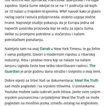
zajedno. Sijeća šume odvijat će se na 11 područja od kojih
se 10 nalazi u tropskim krajevima. WNF navodi kako je glavni
razlog sijeće rastuća poljoprivreda, osobito uzgoja stočne
hrane. Najnovije studije pokazuju da je Europa jedna od
najvećih uvoznika proizvoda koji se vežu za sijeću šuma.
Velike su promjene potrebne u stočarstvu i našem
potrošačkom ponašanju.
Naletjela sam na ovaj
članak
u New York Timesu, te ga želim
s vama podijeliti. Govori o modernom ropstvu u ribarskoj
industriji. Riba i plodovi mora koji se nalaze na našem
tanjuru izgleda često love teško iskorištavani radnici.
The
Guardian
je prije godinu dana istražio i izvijestio o ovoj temi.
Dobre vijesti za Srbe! Naš se dokumentarac
Meat the Truth
sad može pogledati i sa srpskim titlovima. U postavkama
Youtube možete sada izabrati jezik titlova. Javite svim svojim
srpskim poznanicima i prijateljima! Meat the Truth se može
pogledati na mnoštvo jezika, između ostalog na engleskom,