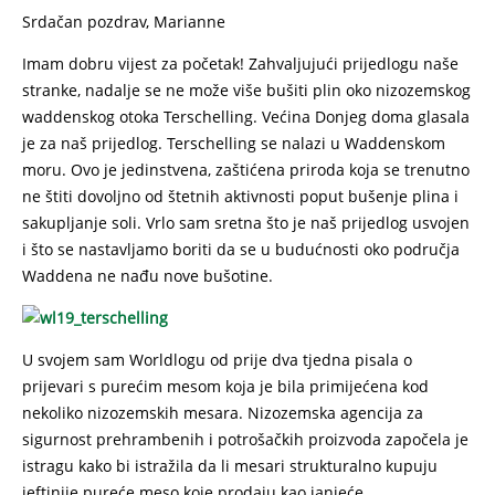
Srdačan pozdrav, Marianne
Imam dobru vijest za početak! Zahvaljujući prijedlogu naše
stranke, nadalje se ne može više bušiti plin oko nizozemskog
waddenskog otoka Terschelling. Većina Donjeg doma glasala
je za naš prijedlog. Terschelling se nalazi u Waddenskom
moru. Ovo je jedinstvena, zaštićena priroda koja se trenutno
ne štiti dovoljno od štetnih aktivnosti poput bušenje plina i
sakupljanje soli. Vrlo sam sretna što je naš prijedlog usvojen
i što se nastavljamo boriti da se u budućnosti oko područja
Waddena ne nađu nove bušotine.
U svojem sam Worldlogu od prije dva tjedna pisala o
prijevari s purećim mesom koja je bila primijećena kod
nekoliko nizozemskih mesara. Nizozemska agencija za
sigurnost prehrambenih i potrošačkih proizvoda započela je
istragu kako bi istražila da li mesari strukturalno kupuju
jeftinije pureće meso koje prodaju kao janjeće.