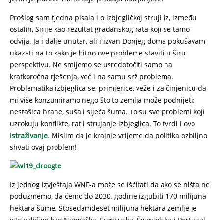
Prošlog sam tjedna pisala i o izbjegličkoj struji iz, između
ostalih, Sirije kao rezultat građanskog rata koji se tamo
odvija. Ja i dalje unutar, ali i izvan Donjeg doma pokušavam
ukazati na to kako je bitno ove probleme staviti u širu
perspektivu. Ne smijemo se usredotočiti samo na
kratkoročna rješenja, već i na samu srž problema.
Problematika izbjeglica se, primjerice, veže i za činjenicu da
mi više konzumiramo nego što to zemlja može podnijeti:
nestašica hrane, suša i sijeća šuma. To su sve problemi koji
uzrokuju konflikte, rat i strujanje izbjeglica. To tvrdi i ovo
istraživanje
. Mislim da je krajnje vrijeme da politika ozbiljno
shvati ovaj problem!
Iz jednog izvještaja WNF-a može se iščitati da ako se ništa ne
poduzmemo, da ćemo do 2030. godine izgubiti 170 milijuna
hektara šume. Stosedamdeset milijuna hektara zemlje je
iste veličine kao Njemačka, Francuska, Španjolska i Portugal