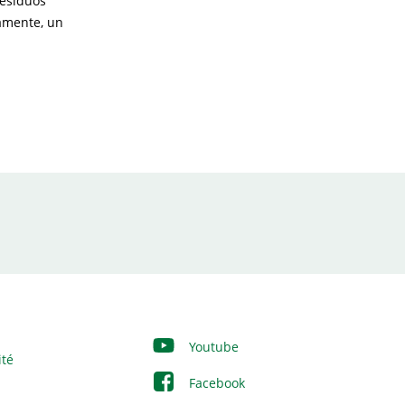
residuos
damente, un
Youtube
ité
Facebook