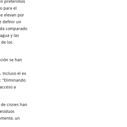
en preferimos
o para el
se elevan por
e definir un
nada comparado
l agua y las
 de los
ición se han
 Incluso el ex
: "Eliminando
 acceso a
r de cisnes han
residuos
damente, un