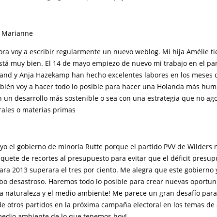
! Marianne
ora voy a escribir regularmente un nuevo weblog. Mi hija Amélie ti
está muy bien. El 14 de mayo empiezo de nuevo mi trabajo en el pa
nd y Anja Hazekamp han hecho excelentes labores en los meses 
bién voy a hacer todo lo posible para hacer una Holanda más hum
 un desarrollo más sostenible o sea con una estrategia que no ago
rales o materias primas
yo el gobierno de minoría Rutte porque el partido PVV de Wilders 
quete de recortes al presupuesto para evitar que el déficit presup
ara 2013 superara el tres por ciento. Me alegra que este gobierno
bo desastroso. Haremos todo lo posible para crear nuevas oportu
 la naturaleza y el medio ambiente! Me parece un gran desafío par
e otros partidos en la próxima campaña electoral en los temas de
medio ambiente de lo que tenemos hoy!