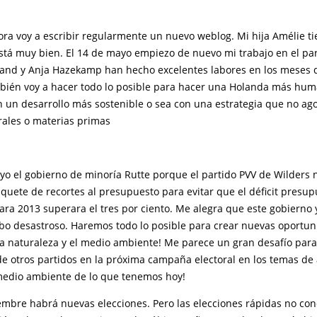
ora voy a escribir regularmente un nuevo weblog. Mi hija Amélie ti
está muy bien. El 14 de mayo empiezo de nuevo mi trabajo en el pa
nd y Anja Hazekamp han hecho excelentes labores en los meses 
bién voy a hacer todo lo posible para hacer una Holanda más hum
 un desarrollo más sostenible o sea con una estrategia que no ago
rales o materias primas
yo el gobierno de minoría Rutte porque el partido PVV de Wilders 
quete de recortes al presupuesto para evitar que el déficit presup
ara 2013 superara el tres por ciento. Me alegra que este gobierno
bo desastroso. Haremos todo lo posible para crear nuevas oportu
 la naturaleza y el medio ambiente! Me parece un gran desafío par
e otros partidos en la próxima campaña electoral en los temas de
medio ambiente de lo que tenemos hoy!
iembre habrá nuevas elecciones. Pero las elecciones rápidas no co