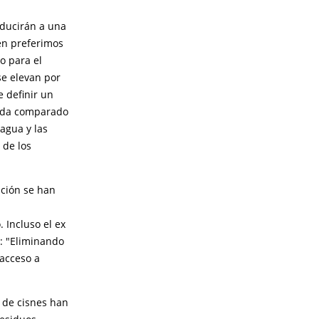
nducirán a una
en preferimos
o para el
se elevan por
e definir un
nada comparado
l agua y las
 de los
ición se han
 Incluso el ex
: "Eliminando
 acceso a
r de cisnes han