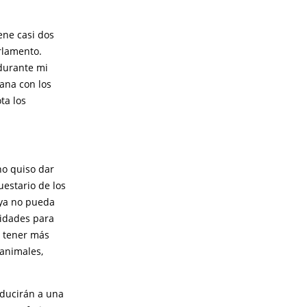
ene casi dos
rlamento.
durante mi
ana con los
ta los
no quiso dar
uestario de los
 ya no pueda
nidades para
a tener más
 animales,
nducirán a una