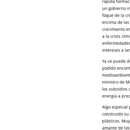
rápida formac
un gobierno i
foque de la c
encima de las 
crecimiento e
a la crisis cli
enfermedades 
intereses a la
Ya se puede de
podido encont
medioambiente
ministro de M
los subsidios 
energía a prec
Algo especial 
construido su
plásticos. Muy
amante de los