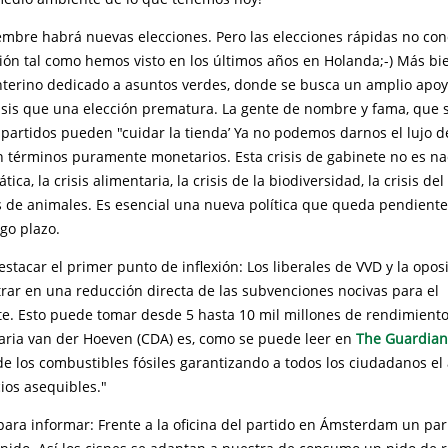
iembre habrá nuevas elecciones. Pero las elecciones rápidas no co
ión tal como hemos visto en los últimos años en Holanda;-) Más bi
nterino dedicado a asuntos verdes, donde se busca un amplio apoy
risis que una elección prematura. La gente de nombre y fama, que 
partidos pueden "cuidar la tienda’ Ya no podemos darnos el lujo d
n términos puramente monetarios. Esta crisis de gabinete no es 
mática, la crisis alimentaria, la crisis de la biodiversidad, la crisis de
de animales. Es esencial una nueva política que queda pendiente
rgo plazo.
stacar el primer punto de inflexión: Los liberales de VVD y la opos
rar en una reducción directa de las subvenciones nocivas para el
. Esto puede tomar desde 5 hasta 10 mil millones de rendimiento.
aria van der Hoeven (CDA) es, como se puede leer en
The Guardian
de los combustibles fósiles garantizando a todos los ciudadanos el
ios asequibles."
para informar: Frente a la oficina del partido en Ámsterdam un pa