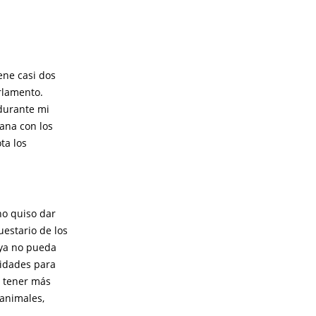
ene casi dos
rlamento.
durante mi
ana con los
ta los
no quiso dar
uestario de los
 ya no pueda
nidades para
a tener más
 animales,