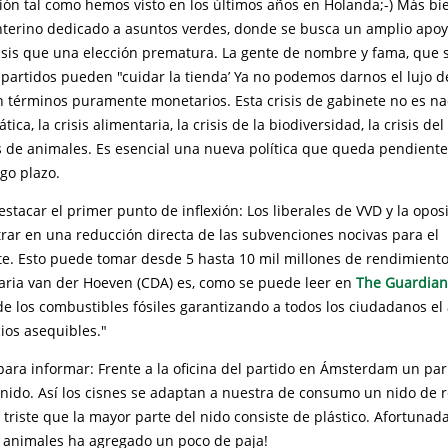
ión tal como hemos visto en los últimos años en Holanda;-) Más bi
nterino dedicado a asuntos verdes, donde se busca un amplio apoy
risis que una elección prematura. La gente de nombre y fama, que 
partidos pueden "cuidar la tienda’ Ya no podemos darnos el lujo d
n términos puramente monetarios. Esta crisis de gabinete no es 
mática, la crisis alimentaria, la crisis de la biodiversidad, la crisis de
de animales. Es esencial una nueva política que queda pendiente
rgo plazo.
stacar el primer punto de inflexión: Los liberales de VVD y la opos
rar en una reducción directa de las subvenciones nocivas para el
. Esto puede tomar desde 5 hasta 10 mil millones de rendimiento.
aria van der Hoeven (CDA) es, como se puede leer en
The Guardian
de los combustibles fósiles garantizando a todos los ciudadanos el
ios asequibles."
para informar: Frente a la oficina del partido en Ámsterdam un pa
 nido. Así los cisnes se adaptan a nuestra de consumo un nido de 
 triste que la mayor parte del nido consiste de plástico. Afortuna
 animales ha agregado un poco de paja!