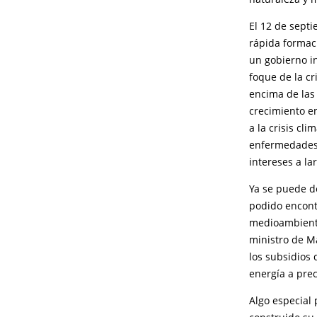
El 12 de sept
rápida formac
un gobierno i
foque de la c
encima de las 
crecimiento e
a la crisis cli
enfermedades 
intereses a la
Ya se puede de
podido encont
medioambiente
ministro de M
los subsidios 
energía a prec
Algo especial 