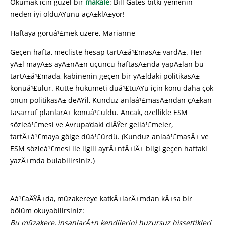
Okumak icin güzel bir
makale
: Bill Gates bitki yemenin
neden iyi olduÄŸunu açÄ±klÄ±yor!
Haftaya görüá¹£mek üzere, Marianne
Geçen hafta, mecliste hesap tartÄ±á¹£masÄ± vardÄ±. Her
yÄ±l mayÄ±s ayÄ±nÄ±n üçüncü haftasÄ±nda yapÄ±lan bu
tartÄ±á¹£mada, kabinenin geçen bir yÄ±ldaki politikasÄ±
konuá¹£ulur. Rutte hükumeti düá¹£tüÄŸü için konu daha çok
onun politikasÄ± deÄŸil, Kunduz anlaá¹£masÄ±ndan çÄ±kan
tasarruf planlarÄ± konuá¹£uldu. Ancak, özellikle ESM
sözleá¹£mesi ve Avrupa’daki diÄŸer geliá¹£meler,
tartÄ±á¹£maya gölge düá¹£ürdü. (Kunduz anlaá¹£masÄ± ve
ESM sözleá¹£mesi ile ilgili ayrÄ±ntÄ±lÄ± bilgi geçen haftaki
yazÄ±mda bulabilirsiniz.)
Aá¹£aÄŸÄ±da, müzakereye katkÄ±larÄ±mdan kÄ±sa bir
bölüm okuyabilirsiniz:
Bu müzakere, insanlarÄ±n kendilerini huzursuz hissettikleri