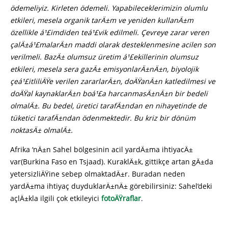
ödemeliyiz. Kirleten ödemeli. Yapabileceklerimizin olumlu
etkileri, mesela organik tarÄ±m ve yeniden kullanÄ±m
özellikle á¹£imdiden teá¹£vik edilmeli. Çevreye zarar veren
çalÄ±á¹£malarÄ±n maddi olarak desteklenmesine acilen son
verilmeli. BazÄ± olumsuz üretim á¹£ekillerinin olumsuz
etkileri, mesela sera gazÄ± emisyonlarÄ±nÄ±n, biyolojik
çeá¹£itliliÄŸe verilen zararlarÄ±n, doÄŸanÄ±n katledilmesi ve
doÄŸal kaynaklarÄ±n boá¹£a harcanmasÄ±nÄ±n bir bedeli
olmalÄ±. Bu bedel, üretici tarafÄ±ndan en nihayetinde de
tüketici tarafÄ±ndan ödenmektedir. Bu kriz bir dönüm
noktasÄ± olmalÄ±.
Afrika ‘nÄ±n Sahel bölgesinin acil yardÄ±ma ihtiyacÄ±
var(Burkina Faso en Tsjaad). KuraklÄ±k, gittikçe artan gÄ±da
yetersizliÄŸine sebep olmaktadÄ±r. Buradan neden
yardÄ±ma ihtiyaç duyduklarÄ±nÄ± görebilirsiniz: Sahel’deki
açlÄ±kla ilgili çok etkileyici
fotoÄŸraflar
.