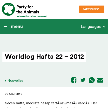
PARTICIPEZ !
International movement
menu
Languages
Worldlog Hafta 22 – 2012
Nouvelles
29 MAI 2012
Geçen hafta, mecliste hesap tartÄ±á¹£masÄ± vardÄ±. Her