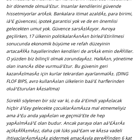
bir dönemde olmuá¹£tur. Insanlar kendilerini güvende
hissetmiyorlar artÄ±k. Bankalara itimat azaldÄ±, para birimi,
iá¹£ güvencesi, ipotek garantisi yok ve de en önemlisi
gelecekten umut yok. Güvence sarsÄ±lÄ±yor. Avroya
geçilirken, 17 ülkenin politikalarÄ±nÄ±n birleá¹£tirilmesi
sonucunda ekonomik büyüme ve refah düzeyinin
artacaÄŸÄ± hayallerinden kendileri de artÄ±k emin deÄŸiller.
O yüzden biz bilinçli olmak zorundayÄ±z. HalkÄ±n, yönetime
olan inancÄ± dibe vurmuá¹£tur. Bu güvenin geri
kazanÄ±lmasÄ± için kurlar tekrardan ayarlanmalÄ±. (DING
FLOF BIPS, avro kullanÄ±lan ülkelerin baá¹£ harflerinden
oluá¹£turulan kÄ±saltma)
Sürekli söylenen bir söz var ki, o da á¹£imdi yapÄ±lacak
hiçbir á¹£ey gelecekte çocuklarÄ±mÄ±za mal etmemeliyiz
ama á¹£u anda yapÄ±lan ve geçmiá¹£te de hep
yapÄ±lmÄ±á¹£ olan budur. Ancak paraya olan aá¹£Ä±rÄ±
açlÄ±ÄŸÄ±mÄ±z, daha çok lüks yaá¹£am ve kÄ±sa vadeli
ihtiyaçlarÄ±mÄ±zÄ± gidermek amacÄ±yla gereÄŸinden 6 kat