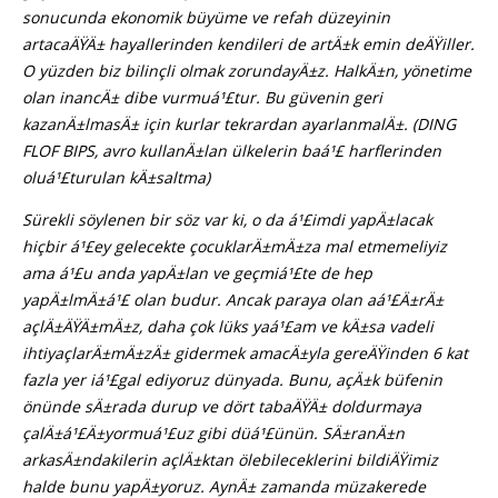
sonucunda ekonomik büyüme ve refah düzeyinin
artacaÄŸÄ± hayallerinden kendileri de artÄ±k emin deÄŸiller.
O yüzden biz bilinçli olmak zorundayÄ±z. HalkÄ±n, yönetime
olan inancÄ± dibe vurmuá¹£tur. Bu güvenin geri
kazanÄ±lmasÄ± için kurlar tekrardan ayarlanmalÄ±. (DING
FLOF BIPS, avro kullanÄ±lan ülkelerin baá¹£ harflerinden
oluá¹£turulan kÄ±saltma)
Sürekli söylenen bir söz var ki, o da á¹£imdi yapÄ±lacak
hiçbir á¹£ey gelecekte çocuklarÄ±mÄ±za mal etmemeliyiz
ama á¹£u anda yapÄ±lan ve geçmiá¹£te de hep
yapÄ±lmÄ±á¹£ olan budur. Ancak paraya olan aá¹£Ä±rÄ±
açlÄ±ÄŸÄ±mÄ±z, daha çok lüks yaá¹£am ve kÄ±sa vadeli
ihtiyaçlarÄ±mÄ±zÄ± gidermek amacÄ±yla gereÄŸinden 6 kat
fazla yer iá¹£gal ediyoruz dünyada. Bunu, açÄ±k büfenin
önünde sÄ±rada durup ve dört tabaÄŸÄ± doldurmaya
çalÄ±á¹£Ä±yormuá¹£uz gibi düá¹£ünün. SÄ±ranÄ±n
arkasÄ±ndakilerin açlÄ±ktan ölebileceklerini bildiÄŸimiz
halde bunu yapÄ±yoruz. AynÄ± zamanda müzakerede