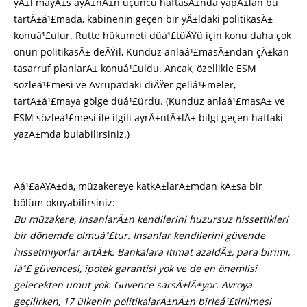
yÄ±l mayÄ±s ayÄ±nÄ±n üçüncü haftasÄ±nda yapÄ±lan bu
tartÄ±á¹£mada, kabinenin geçen bir yÄ±ldaki politikasÄ±
konuá¹£ulur. Rutte hükumeti düá¹£tüÄŸü için konu daha çok
onun politikasÄ± deÄŸil, Kunduz anlaá¹£masÄ±ndan çÄ±kan
tasarruf planlarÄ± konuá¹£uldu. Ancak, özellikle ESM
sözleá¹£mesi ve Avrupa’daki diÄŸer geliá¹£meler,
tartÄ±á¹£maya gölge düá¹£ürdü. (Kunduz anlaá¹£masÄ± ve
ESM sözleá¹£mesi ile ilgili ayrÄ±ntÄ±lÄ± bilgi geçen haftaki
yazÄ±mda bulabilirsiniz.)
Aá¹£aÄŸÄ±da, müzakereye katkÄ±larÄ±mdan kÄ±sa bir
bölüm okuyabilirsiniz:
Bu müzakere, insanlarÄ±n kendilerini huzursuz hissettikleri
bir dönemde olmuá¹£tur. Insanlar kendilerini güvende
hissetmiyorlar artÄ±k. Bankalara itimat azaldÄ±, para birimi,
iá¹£ güvencesi, ipotek garantisi yok ve de en önemlisi
gelecekten umut yok. Güvence sarsÄ±lÄ±yor. Avroya
geçilirken, 17 ülkenin politikalarÄ±nÄ±n birleá¹£tirilmesi