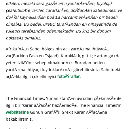
etkileri, mesela sera gazÄ± emisyonlarÄ±nÄ±n, biyolojik
çeá¹£itliliÄŸe verilen zararlarÄ±n, doÄŸanÄ±n katledilmesi ve
doÄŸal kaynaklarÄ±n boá¹£a harcanmasÄ±nÄ±n bir bedeli
olmalÄ±. Bu bedel, üretici tarafÄ±ndan en nihayetinde de
tüketici tarafÄ±ndan ödenmektedir. Bu kriz bir dönüm
noktasÄ± olmalÄ±.
Afrika ‘nÄ±n Sahel bölgesinin acil yardÄ±ma ihtiyacÄ±
var(Burkina Faso en Tsjaad). KuraklÄ±k, gittikçe artan gÄ±da
yetersizliÄŸine sebep olmaktadÄ±r. Buradan neden
yardÄ±ma ihtiyaç duyduklarÄ±nÄ± görebilirsiniz: Sahel’deki
açlÄ±kla ilgili çok etkileyici
fotoÄŸraflar
.
The Financial Times, Yunanistan’Ä±n avrodan çÄ±kmasÄ± ile
ilgili bir ‘’karar aÄŸacÄ±’’ hazÄ±rladÄ±. The Financial Times’in
websitesine
Günün GrafiÄŸi: Grexit Karar AÄŸacÄ±na
bakabilirsiniz.