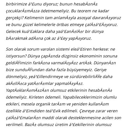
birbirimize á¹£unu diyoruz; bunun hesabÄ±nÄ±
çocuklarÄ±mÄ±za ödetmemeliyiz. Bu teorem ne kadar
gerçekçi? Kelimenin tam anlamÄ±yla asosyal davranÄ±yoruz
ve bunu güzel kelimelerle örtbas etmeye çalÄ±á¹£Ä±yoruz.
Gelecek kuá¹£aklara daha yaá¹£anÄ±lÄ±r bir dünya
bÄ±rakmak adÄ±na çok az á¹£ey yapÄ±yoruz.
Son olarak sorum varolan sistemi eleá¹£tiren herkese: ne
istiyorsun? Dünya çapÄ±nda dizginsiz ekonominin sonuna
geldiÄŸimizin farkÄ±na varmalÄ±yÄ±z artÄ±k. DünyanÄ±n
bize sunduÄŸundan daha fazla büyüyemeyiz. Geriye
dönmeliyiz, yeá¹£illendirmeye ve sürdürebilirliÄŸe daha
akÄ±llÄ±ca yatÄ±rÄ±mlar yapmalÄ±yÄ±z.
YaptÄ±klarÄ±mÄ±zÄ±n olumsuz etkilerinin hesabÄ±nÄ±
ödemeliyiz. Kirleten ödemeli. Yapabileceklerimizin olumlu
etkileri, mesela organik tarÄ±m ve yeniden kullanÄ±m
özellikle á¹£imdiden teá¹£vik edilmeli. Çevreye zarar veren
çalÄ±á¹£malarÄ±n maddi olarak desteklenmesine acilen son
verilmeli. BazÄ± olumsuz üretim á¹£ekillerinin olumsuz