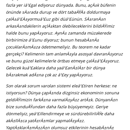
fazla yer iá¹£gal ediyoruz dünyada. Bunu, açÄ±k büfenin
önünde sÄ±rada durup ve dört tabaÄŸÄ± doldurmaya
çalÄ±á¹£Ä±yormuá¹£uz gibi düá¹£ünün. SÄ±ranÄ±n
arkasÄ±ndakilerin açlÄ±ktan ölebileceklerini bildiÄŸimiz
halde bunu yapÄ±yoruz. AynÄ± zamanda müzakerede
birbirimize á¹£unu diyoruz; bunun hesabÄ±nÄ±
çocuklarÄ±mÄ±za ödetmemeliyiz. Bu teorem ne kadar
gerçekçi? Kelimenin tam anlamÄ±yla asosyal davranÄ±yoruz
ve bunu güzel kelimelerle örtbas etmeye çalÄ±á¹£Ä±yoruz.
Gelecek kuá¹£aklara daha yaá¹£anÄ±lÄ±r bir dünya
bÄ±rakmak adÄ±na çok az á¹£ey yapÄ±yoruz.
Son olarak sorum varolan sistemi eleá¹£tiren herkese: ne
istiyorsun? Dünya çapÄ±nda dizginsiz ekonominin sonuna
geldiÄŸimizin farkÄ±na varmalÄ±yÄ±z artÄ±k. DünyanÄ±n
bize sunduÄŸundan daha fazla büyüyemeyiz. Geriye
dönmeliyiz, yeá¹£illendirmeye ve sürdürebilirliÄŸe daha
akÄ±llÄ±ca yatÄ±rÄ±mlar yapmalÄ±yÄ±z.
YaptÄ±klarÄ±mÄ±zÄ±n olumsuz etkilerinin hesabÄ±nÄ±