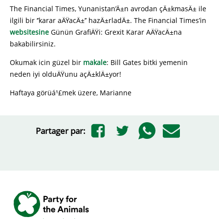
The Financial Times, Yunanistan’Ä±n avrodan çÄ±kmasÄ± ile
ilgili bir ‘’karar aÄŸacÄ±’’ hazÄ±rladÄ±. The Financial Times’in
websitesine
Günün GrafiÄŸi: Grexit Karar AÄŸacÄ±na
bakabilirsiniz.
Okumak icin güzel bir
makale
: Bill Gates bitki yemenin
neden iyi olduÄŸunu açÄ±klÄ±yor!
Haftaya görüá¹£mek üzere, Marianne
Partager par: