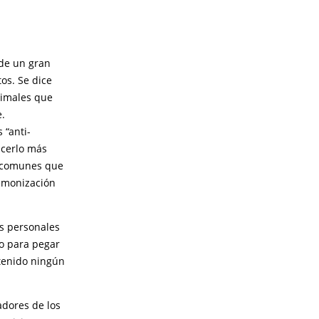
 de un gran
os. Se dice
nimales que
.
 “anti-
acerlo más
as comunes que
demonización
as personales
lo para pegar
etenido ningún
adores de los