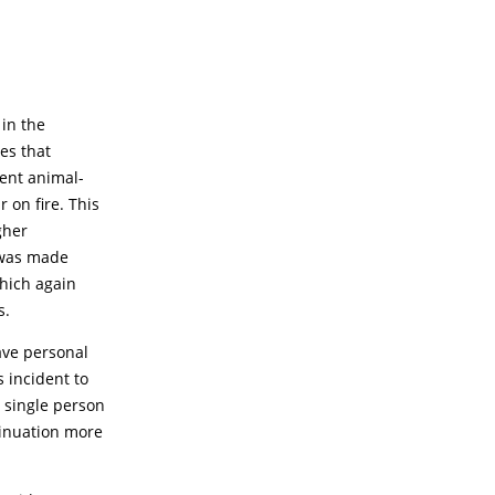
 in the
es that
lent animal-
 on fire. This
gher
n was made
which again
s.
ave personal
s incident to
 single person
sinuation more