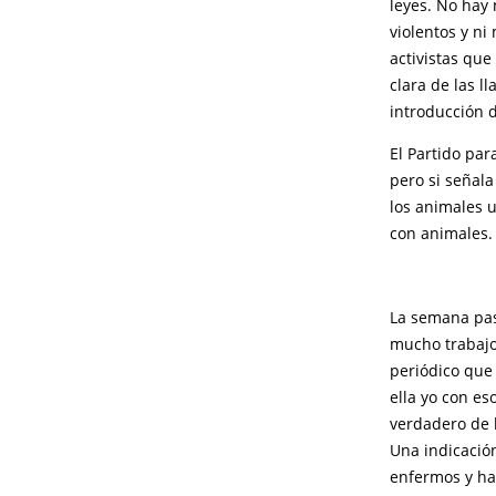
leyes. No hay
violentos y ni
activistas que
clara de las l
introducción 
El Partido par
pero si señal
los animales 
con animales.
La semana pas
mucho trabajo
periódico que
ella yo con es
verdadero de l
Una indicación
enfermos y ha