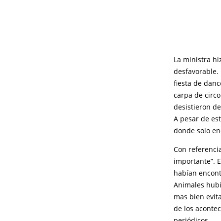
La ministra hi
desfavorable.
fiesta de dan
carpa de circ
desistieron de
A pesar de es
donde solo en
Con referenci
importante”. E
habían encontr
Animales hubi
mas bien evit
de los aconte
periódicos.