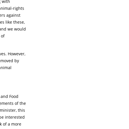
g with
animal-rights
ers against
s like these,
s and we would
 of
ives. However,
removed by
 animal
e and Food
lements of the
minister, this
be interested
nk of a more