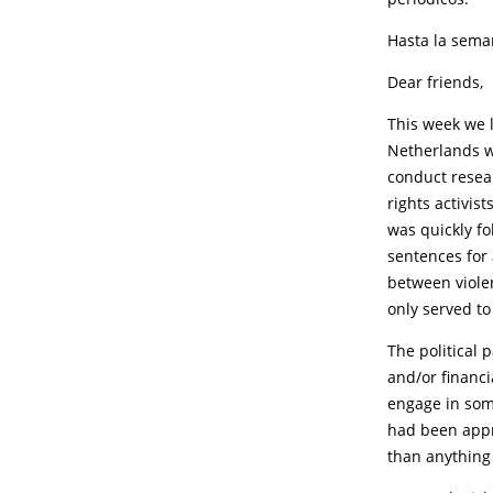
Hasta la sema
Dear friends,
This week we l
Netherlands w
conduct resear
rights activis
was quickly fo
sentences for 
between violen
only served to
The political 
and/or financi
engage in som
had been appr
than anything 