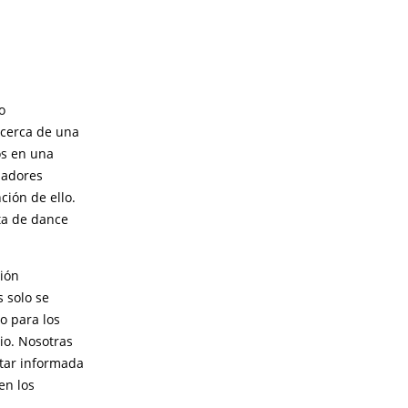
o
acerca de una
os en una
zadores
ción de ello.
ta de dance
ción
s solo se
o para los
io. Nosotras
star informada
en los