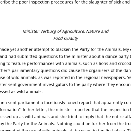
cribe the poor inspection procedures for the slaughter of sick an
Minister Verburg of Agriculture, Nature and
Food Quality
made yet another attempt to blacken the Party for the Animals. My 
nd had submitted questions to the minister about a dance party 
ng to feature performances with animals, such as lions and crocodi
sther’s parliamentary questions did cause the organisers of the dan
se of wild animals, as was reported in the regional newspapers. Y
ister sent government investigators to the party where they encou
essed as wild animals.
hen sent parliament a facetiously toned report that apparently co
nformation”. In her letter, the minister reported that the inspectio
essed up as wild animals and she tried to imply that the entire af
y the Party for the Animals. Nothing could be further from the tru
 prevented the use of wild animals at the event in the first place. T