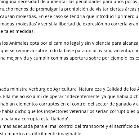
 ninguna necesidad de aumentar las penalidades para unos pocos a
 mucho menos de promulgar la prohibición de visitar ciertas áreas 
 causan molestias. En ese caso se tendría que introducir primero u
lamadas ‘molestias’ y ver si la libertad de expresión no correría gran
de tales medidas.
a los Animales opta por el camino legal y sin violencia para alcanza
a que se remueva sobre todo la base para un activismo violento, c
una mejor vida y cumplir con mas apertura sobre por ejemplo los 
ada ministra Verburg de Agricultura, Naturaleza y Calidad de los 
. Ella me acuso a mí de operar ‘indecentemente’ ya que había dic
 habían elementos corruptos en el control del sector de ganado y 
o había dicho que los inspectores veterinarios serian corruptibles 
a palabra corrupta esta ‘dañado’.
 mas adecuada para el mal control del transporte y el sacrificio d
sta muertos es difícilmente imaginable.