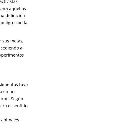
ctivistas
para aquellos
na definición
 peligro con la
r sus metas,
oncediendo a
experimentos
Alimentos tuvo
ho en un
carne. Según
pero el sentido
e animales