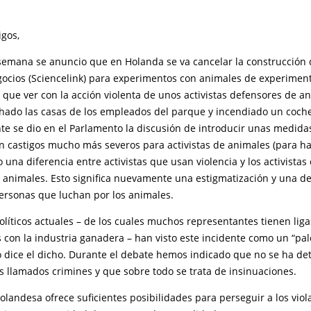
gos,
semana se anuncio que en Holanda se va cancelar la construcción
ocios (Sciencelink) para experimentos con animales de experiment
 que ver con la acción violenta de unos activistas defensores de a
ado las casas de los empleados del parque y incendiado un coche
e se dio en el Parlamento la discusión de introducir unas medidas
on castigos mucho más severos para activistas de animales (para h
zo una diferencia entre activistas que usan violencia y los activist
s animales. Esto significa nuevamente una estigmatización y una 
personas que luchan por los animales.
olíticos actuales – de los cuales muchos representantes tienen lig
s con la industria ganadera – han visto este incidente como un “pa
o dice el dicho. Durante el debate hemos indicado que no se ha d
s llamados crimines y que sobre todo se trata de insinuaciones.
holandesa ofrece suficientes posibilidades para perseguir a los viol