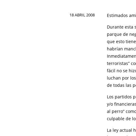
18 ABRIL 2008
Estimados ami
Durante esta 
parque de neg
que esto tiene
habrían manch
Inmediatament
terroristas” c
fácil no se hi
luchan por lo
de todas las 
Los partidos p
y/o financiera
al perro” com
culpable de lo
La ley actual 