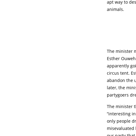
apt way to des
animals.
The minister 
Esther Ouweha
apparently goi
circus tent. E
abandon the u
later, the min
partygoers dr
The minister t
“interesting i
only people dr
misevaluated b
our party that