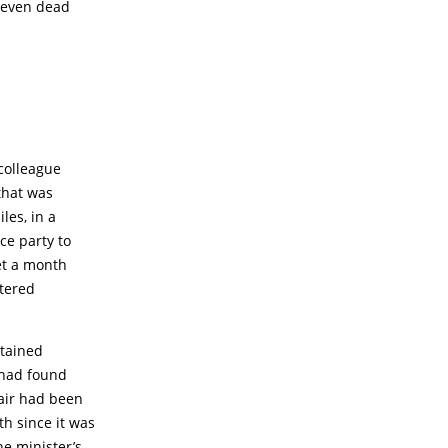
d even dead
colleague
that was
les, in a
ce party to
et a month
ntered
ntained
n had found
fair had been
th since it was
he minister’s