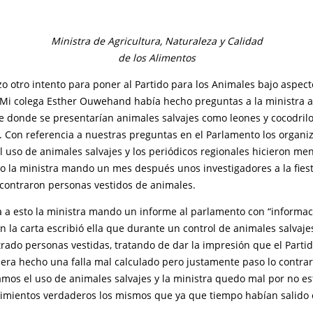
Ministra de Agricultura, Naturaleza y Calidad
de los Alimentos
zo otro intento para poner al Partido para los Animales bajo aspect
 Mi colega Esther Ouwehand había hecho preguntas a la ministra 
ce donde se presentarían animales salvajes como leones y cocodril
o. Con referencia a nuestras preguntas en el Parlamento los organi
l uso de animales salvajes y los periódicos regionales hicieron men
to la ministra mando un mes después unos investigadores a la fies
contraron personas vestidos de animales.
a a esto la ministra mando un informe al parlamento con “informa
n la carta escribió ella que durante un control de animales salvaje
ado personas vestidas, tratando de dar la impresión que el Partid
era hecho una falla mal calculado pero justamente paso lo contrar
amos el uso de animales salvajes y la ministra quedo mal por no e
cimientos verdaderos los mismos que ya que tiempo habían salido 