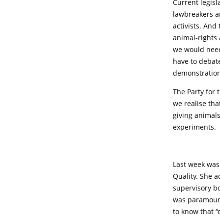
Current legisl
lawbreakers an
activists. And
animal-rights 
we would need 
have to debat
demonstration
The Party for 
we realise tha
giving animals
experiments.
Last week was
Quality. She 
supervisory bo
was paramount 
to know that “