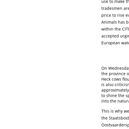
use to make th
tradesmen are
price to rise e
Animals has be
within the CIT
accepted urgi
European wate
On Wednesday 
the province o
Heck cows flou
is also critic
approximately
to shine the s
into the natur
This is why w
the Staatsbos
Oostvaardersp