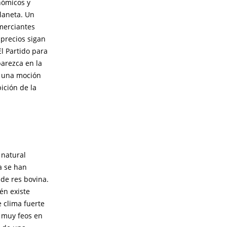
nómicos y
laneta. Un
omerciantes
 precios sigan
l Partido para
parezca en la
a una moción
ición de la
 natural
a se han
 de res bovina.
én existe
e clima fuerte
 muy feos en