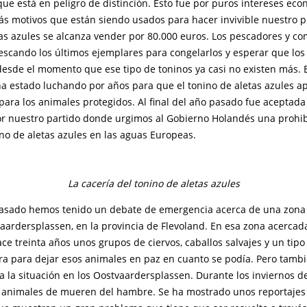
que está en peligro de distinción. Esto fue por puros intereses eco
ás motivos que están siendo usados para hacer invivible nuestro p
tas azules se alcanza vender por 80.000 euros. Los pescadores y c
escando los últimos ejemplares para congelarlos y esperar que los
sde el momento que ese tipo de toninos ya casi no existen más. E
ha estado luchando por años para que el tonino de aletas azules a
 para los animales protegidos. Al final del año pasado fue aceptad
r nuestro partido donde urgimos al Gobierno Holandés una prohib
no de aletas azules en las aguas Europeas.
La cacería del tonino de aletas azules
pasado hemos tenido un debate de emergencia acerca de una zona
aardersplassen, en la provincia de Flevoland. En esa zona acercad
ce treinta años unos grupos de ciervos, caballos salvajes y un tipo
ra para dejar esos animales en paz en cuanto se podía. Pero tambi
a la situación en los Oostvaardersplassen. Durante los inviernos d
 animales de mueren del hambre. Se ha mostrado unos reportajes