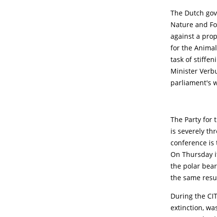
The Dutch gove
Nature and Fo
against a prop
for the Animal
task of stiffe
Minister Verbu
parliament's wi
The Party for 
is severely th
conference is 
On Thursday it
the polar bear
the same resul
During the CIT
extinction, wa