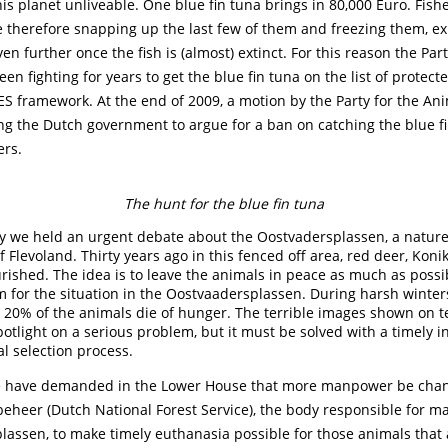
is planet unliveable. One blue fin tuna brings in 80,000 Euro. Fish
 therefore snapping up the last few of them and freezing them, ex
ven further once the fish is (almost) extinct. For this reason the Part
en fighting for years to get the blue fin tuna on the list of protect
ES framework. At the end of 2009, a motion by the Party for the An
ng the Dutch government to argue for a ban on catching the blue fi
rs.
The hunt for the blue fin tuna
we held an urgent debate about the Oostvadersplassen, a nature
f Flevoland. Thirty years ago in this fenced off area, red deer, Kon
rished. The idea is to leave the animals in peace as much as possi
ism for the situation in the Oostvaadersplassen. During harsh winter
 20% of the animals die of hunger. The terrible images shown on te
potlight on a serious problem, but it must be solved with a timely i
al selection process.
e have demanded in the Lower House that more manpower be chan
beheer (Dutch National Forest Service), the body responsible for m
lassen, to make timely euthanasia possible for those animals that