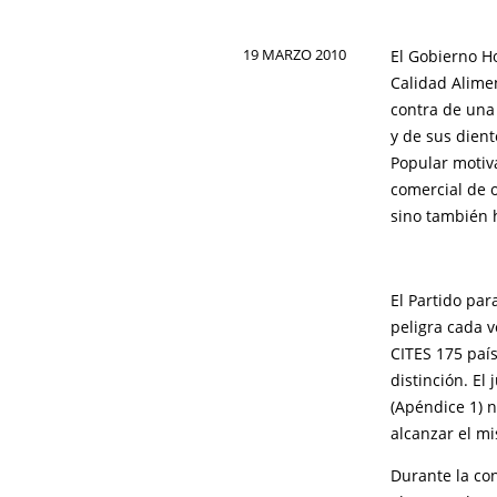
19 MARZO 2010
El Gobierno Ho
Calidad Alime
contra de una 
y de sus dient
Popular motiv
comercial de o
sino también 
El Partido pa
peligra cada v
CITES 175 paí
distinción. El
(Apéndice 1) n
alcanzar el m
Durante la co