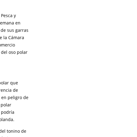
 Pesca y
semana en
 de sus garras
de la Cámara
comercio
 del oso polar
polar que
rencia de
 en peligro de
 polar
 podría
olanda.
del tonino de