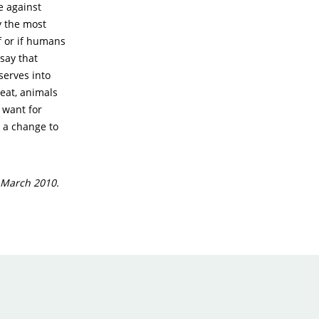
e against
y the most
f or if humans
say that
serves into
eat, animals
 want for
s a change to
 March 2010.