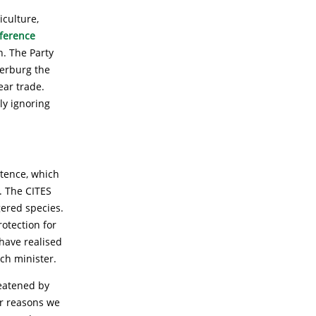
iculture,
ference
h. The Party
Verburg the
ear trade.
ly ignoring
stence, which
. The CITES
gered species.
rotection for
have realised
ch minister.
reatened by
er reasons we