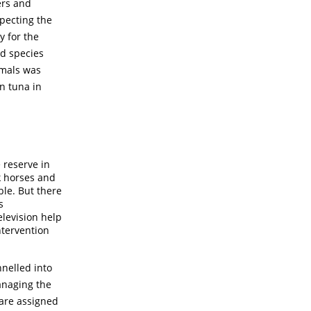
ers and
pecting the
y for the
ed species
imals was
n tuna in
 reserve in
ik horses and
ble. But there
s
levision help
ntervention
nelled into
anaging the
 are assigned