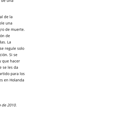
s de una
l de la
ible una
gro de muerte.
ión de
das. La
se regule solo
ión. Si se
ay que hacer
e se les da
rtido para los
les en Holanda
 de 2010.