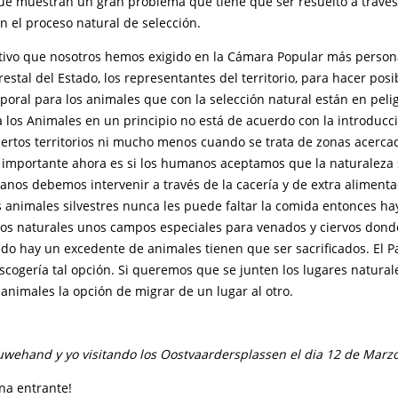
 que muestran un gran problema que tiene que ser resuelto a travé
n el proceso natural de selección.
tivo que nosotros hemos exigido en la Cámara Popular más persona
restal del Estado, los representantes del territorio, para hacer pos
poral para los animales que con la selección natural están en peli
a los Animales en un principio no está de acuerdo con la introducc
iertos territorios ni mucho menos cuando se trata de zonas acerca
importante ahora es si los humanos aceptamos que la naturaleza 
nos debemos intervenir a través de la cacería y de extra alimentac
s animales silvestres nunca les puede faltar la comida entonces h
rios naturales unos campos especiales para venados y ciervos dond
do hay un excedente de animales tienen que ser sacrificados. El Pa
scogería tal opción. Si queremos que se junten los lugares natura
 animales la opción de migrar de un lugar al otro.
wehand y yo visitando los Oostvaardersplassen el dia 12 de Marzo
na entrante!