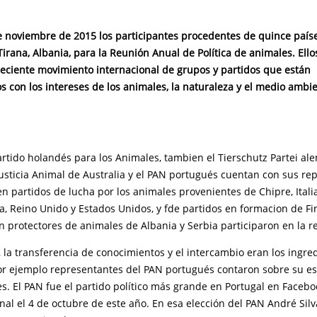
de noviembre de 2015 los participantes procedentes de quince país
irana, Albania, para la Reunión Anual de Política de animales. Ell
reciente movimiento internacional de grupos y partidos que están
 con los intereses de los animales, la naturaleza y el medio ambie
rtido holandés para los Animales, tambien el Tierschutz Partei ale
Justicia Animal de Australia y el PAN portugués cuentan con sus re
 partidos de lucha por los animales provenientes de Chipre, Itali
a, Reino Unido y Estados Unidos, y fde partidos en formacion de Fi
n protectores de animales de Albania y Serbia participaron en la r
, la transferencia de conocimientos y el intercambio eran los ingre
Por ejemplo representantes del PAN portugués contaron sobre su est
s. El PAN fue el partido político más grande en Portugal en Facebo
nal el 4 de octubre de este año. En esa elección del PAN André Silv