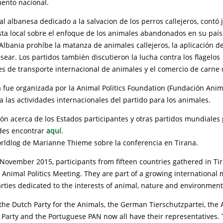
mento nacional.
cal albanesa dedicado a la salvacion de los perros callejeros, contó
ta local sobre el enfoque de los animales abandonados en su país.
 Albania prohíbe la matanza de animales callejeros, la aplicación de
ar. Los partidos también discutieron la lucha contra los flagelos
es de transporte internacional de animales y el comercio de carne
 fue organizada por la Animal Politics Foundation (Fundación Animal
 las actividades internacionales del partido para los animales.
n acerca de los Estados participantes y otras partidos mundiales 
des encontrar
aquí
.
rldlog de Marianne Thieme sobre la conferencia en Tirana.
November 2015, participants from fifteen countries gathered in Ti
 Animal Politics Meeting. They are part of a growing international
ties dedicated to the interests of animal, nature and environment i
 the Dutch Party for the Animals, the German Tierschutzpartei, the 
 Party and the Portuguese PAN now all have their representatives.