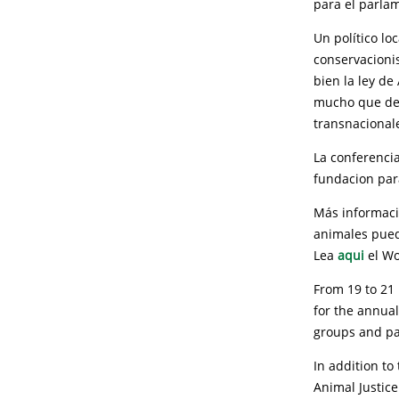
para el parla
Un político lo
conservacionis
bien la ley de
mucho que dese
transnacional
La conferencia
fundacion para
Más informació
animales pue
Lea
aqui
el Wo
From 19 to 21 
for the annual
groups and par
In addition to
Animal Justice