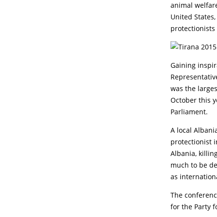
animal welfare
United States,
protectionists
Gaining inspi
Representative
was the larges
October this y
Parliament.
A local Albani
protectionist 
Albania, killi
much to be des
as internation
The conferenc
for the Party f