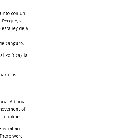
 junto con un
 Porque, si
 esta ley deja
 de canguro.
 Política), la
para los
rana, Albania
 movement of
n politics.
Australian
 There were