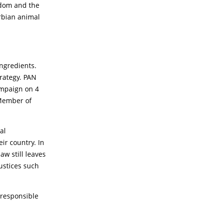
gdom and the
erbian animal
ngredients.
trategy. PAN
campaign on 4
 Member of
al
ir country. In
aw still leaves
ustices such
 responsible