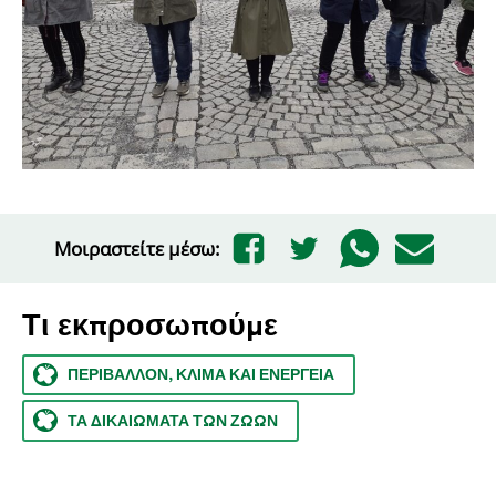
Μοιραστείτε μέσω:
Τι εκπροσωπούμε
ΠΕΡΙΒΆΛΛΟΝ, ΚΛΊΜΑ ΚΑΙ ΕΝΈΡΓΕΙΑ
ΤΑ ΔΙΚΑΙΏΜΑΤΑ ΤΩΝ ΖΏΩΝ