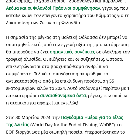
Δασοκομίας), το χαρακτήρισε ΄δυσανάλογο και παράλογο΄.
Ακόμα και οι Φιλανδοί Πράσινοι συμφώνησαν
, γεγονός, που
καταδεικνύει τον επείγοντα χαρακτήρα του Κόμματος για τη
Δικαιοσύνη των Ζώων στη Φιλανδία.
Η σημασία της ρέγκας στη Βαλτική Θάλασσα δεν μπορεί να
υποτιμηθεί: εκτός από την εγγενή αξία της, μία κατάρρευση
θα μπορούσε να έχει
σημαντικές συνέπειες
σε ολόκληρη την
τροφική αλυσίδα. Οι ειδήσεις και οι συζητήσεις, ωστόσο,
επικεντρώνονται στα βραχυπρόθεσμα ανθρώπινα
συμφέροντα. Τελικά, η απαγόρευση ακυρώθηκε και
αντικαταστάθηκε από μία επικίνδυνη ποσόστωση 55
εκατομμυρίων κιλών το 2024. Αυτό ισοδυναμεί περίπου με 1
δισεκατομμύριο
συναισθανόμενα όντα
, ρέγκες, των οποίων
η ατομικότητα αφαιρείται εντελώς!
Στις 30 Μαρτίου 2024, την
Παγκόσμια Ημέρα για το Τέλος
της Αλιείας
(World Day for the End of Fishing, WoDEF), το
EOP διοργάνωσε μία σιωπηλή πορεία. Υπερασπίστηκαν το