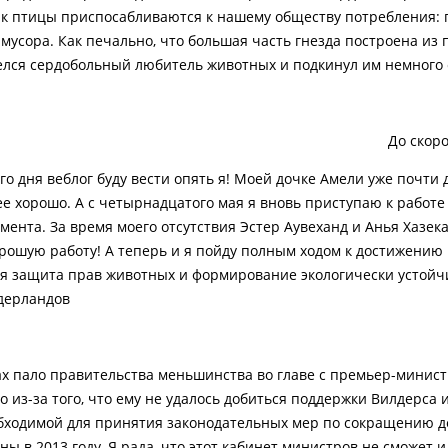
как птицы приспосабливаются к нашему обществу потребления: 
мусора. Как печально, что большая часть гнезда построена из 
елся сердобольный любитель животных и подкинул им немного с
До скор
о дня веблог буду вести опять я! Моей дочке Амели уже почти 
нее хорошо. А с четырнадцатого мая я вновь приступаю к работ
мента. За время моего отсутствия Эстер Аувеханд и Анья Хазек
рошую работу! А теперь и я пойду полным ходом к достижению
я защита прав животных и формирование экологически устойч
дерландов.
х пало правительства меньшинства во главе с премьер-минист
о из-за того, что ему не удалось добиться поддержки Вилдерса 
бходимой для принятия законодательных мер по сокращению 
ы в 2013 году. Я рада, что этот кабинет министров не сможет 