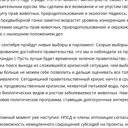
шительным курсом. Мы сделаем все возможное и не упустим св
щиту прав животных, природопользования и экологии! Надеюсь,
предвыборной гонки заметно возрастет уровень конкуренции 
 темам защиты прав животных, природопользованию и окружа
ю с нынешним положением дел!
 сентября пройдут новые выборы в парламент. Скорые выборы 
ированию достойного правительства, что мы и наблюдали за 
ландах  Пусть лучше будет временное зеленое правительство,
 на поиск выхода из сложившейся кризисной ситуации, чем выб
ы больше не можем себе позволить и дальше оценивать все тол
иваленте. Сегодняшний правительственный кризис ничто в ср
м, продовольственным кризисом, нехваткой питьевой воды, пр
 биологических видов и ростом заболеваемости животных. Нам
овая политическая программа, ставящая долгосрочные интере
омный момент уже наступил: НПСД и члены оппозиции соглас
возможность немедленного сокращения субсидий на проекты, 