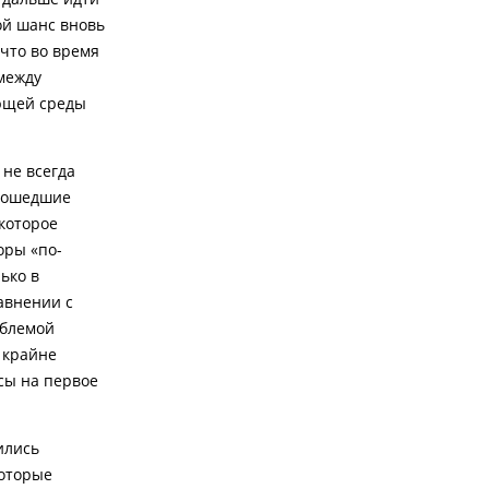
ой шанс вновь
 что во время
между
ющей среды
не всегда
прошедшие
 которое
оры «по-
ько в
авнении с
облемой
 крайне
сы на первое
ились
которые