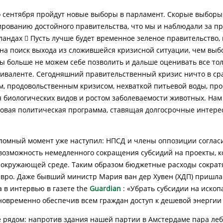
 сентября пройдут новые выборы в парламент. Скорые выборы 
ированию достойного правительства, что мы и наблюдали за 
ландах  Пусть лучше будет временное зеленое правительство,
 на поиск выхода из сложившейся кризисной ситуации, чем выб
ы больше не можем себе позволить и дальше оценивать все тол
иваленте. Сегодняшний правительственный кризис ничто в ср
м, продовольственным кризисом, нехваткой питьевой воды, пр
 биологических видов и ростом заболеваемости животных. Нам
овая политическая программа, ставящая долгосрочные интере
омный момент уже наступил: НПСД и члены оппозиции соглас
возможность немедленного сокращения субсидий на проекты, 
 окружающей среде. Таким образом бюджетные расходы сократят
вро. Даже бывший министр Мария ван дер Хувен (ХДП) пришла к
а в интервью в газете the
Guardian
: «Убрать субсидии на иско
новременно обеспечив всем граждан доступ к дешевой энергии».
 рядом: напротив здания нашей партии в Амстердаме пара леб