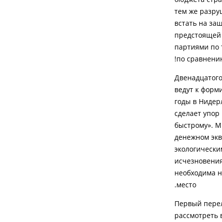
тем же разру
встать на за
предстоящей 
партиями по
по сравнени
Двенадцатого
ведут к форм
годы в Нидер
сделает упор
быстрому». М
денежном экв
экологически
исчезновения
необходима н
место.
Первый перел
рассмотреть 