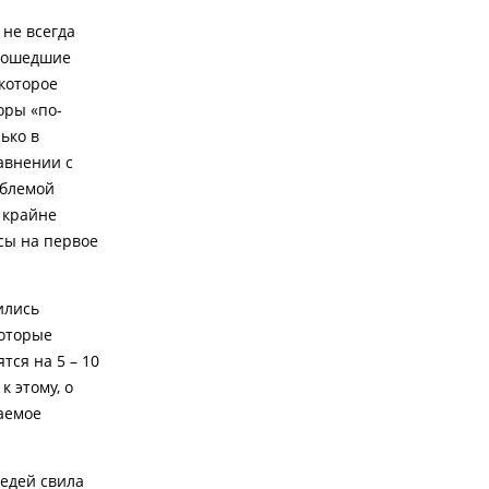
не всегда
прошедшие
 которое
оры «по-
ько в
авнении с
облемой
 крайне
сы на первое
ились
которые
ся на 5 – 10
 этому, о
паемое
едей свила