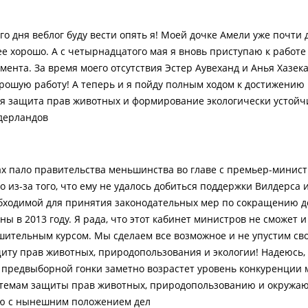
о дня веблог буду вести опять я! Моей дочке Амели уже почти 
нее хорошо. А с четырнадцатого мая я вновь приступаю к работ
мента. За время моего отсутствия Эстер Аувеханд и Анья Хазек
рошую работу! А теперь и я пойду полным ходом к достижению
я защита прав животных и формирование экологически устойч
дерландов.
х пало правительства меньшинства во главе с премьер-минист
о из-за того, что ему не удалось добиться поддержки Вилдерса 
бходимой для принятия законодательных мер по сокращению 
ы в 2013 году. Я рада, что этот кабинет министров не сможет 
шительным курсом. Мы сделаем все возможное и не упустим св
щиту прав животных, природопользования и экологии! Надеюсь,
предвыборной гонки заметно возрастет уровень конкуренции 
 темам защиты прав животных, природопользованию и окружа
ю с нынешним положением дел!