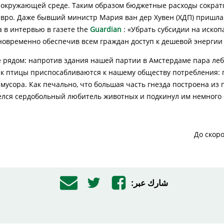
 окружающей среде. Таким образом бюджетные расходы сократят
вро. Даже бывший министр Мария ван дер Хувен (ХДП) пришла к
а в интервью в газете the
Guardian
: «Убрать субсидии на иско
новременно обеспечив всем граждан доступ к дешевой энергии».
 рядом: напротив здания нашей партии в Амстердаме пара леб
как птицы приспосабливаются к нашему обществу потребления: 
мусора. Как печально, что большая часть гнезда построена из 
елся сердобольный любитель животных и подкинул им немного с
До скор
شارك عبر: