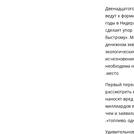
Двенадцатого
ведут к форм
годы в Нидер
сделает упор
быстрому». М
денежном экв
экологически
исчезновения
необходима н
место.
Первый перел
рассмотреть 
наносят вред
миллиардов е
чем и заявил
топливо, од
Удивительное