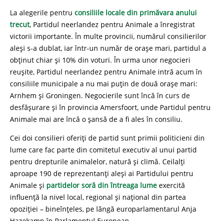
La alegerile pentru
consiliile locale din primăvara anului
trecut
, Partidul neerlandez pentru Animale a înregistrat
victorii importante. În multe provincii, numărul consilierilor
aleși s-a dublat, iar într-un număr de orașe mari, partidul a
obținut chiar și 10% din voturi. În urma unor negocieri
reușite, Partidul neerlandez pentru Animale intră acum în
consiliile municipale a nu mai puțin de două orașe mari:
Arnhem și Groningen. Negocierile sunt încă în curs de
desfășurare și în provincia Amersfoort, unde Partidul pentru
Animale mai are încă o șansă de a fi ales în consiliu.
Cei doi consilieri oferiți de partid sunt primii politicieni din
lume care fac parte din comitetul executiv al unui partid
pentru drepturile animalelor, natură și climă. Ceilalți
aproape 190 de reprezentanți aleși ai Partidului pentru
Animale și
partidelor soră din întreaga lume
exercită
influență la nivel local, regional și național din partea
opoziției – bineînțeles, pe lângă europarlamentarul Anja
Hazekamp în Parlamentul European.