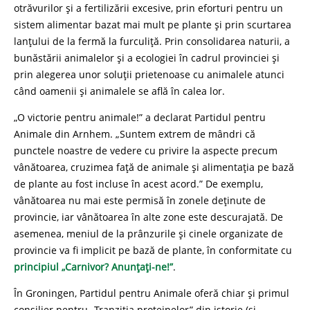
otrăvurilor și a fertilizării excesive, prin eforturi pentru un
sistem alimentar bazat mai mult pe plante și prin scurtarea
lanțului de la fermă la furculiță. Prin consolidarea naturii, a
bunăstării animalelor și a ecologiei în cadrul provinciei și
prin alegerea unor soluții prietenoase cu animalele atunci
când oamenii și animalele se află în calea lor.
„O victorie pentru animale!” a declarat Partidul pentru
Animale din Arnhem. „Suntem extrem de mândri că
punctele noastre de vedere cu privire la aspecte precum
vânătoarea, cruzimea față de animale și alimentația pe bază
de plante au fost incluse în acest acord.” De exemplu,
vânătoarea nu mai este permisă în zonele deținute de
provincie, iar vânătoarea în alte zone este descurajată. De
asemenea, meniul de la prânzurile și cinele organizate de
provincie va fi implicit pe bază de plante, în conformitate cu
principiul „Carnivor? Anunțați-ne!”
.
În Groningen, Partidul pentru Animale oferă chiar și primul
consilier pentru „Tranziția proteinelor” din istorie (și