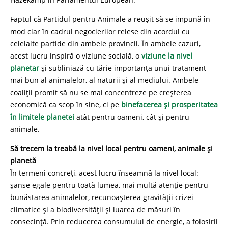
Faptul că Partidul pentru Animale a reușit să se impună în
mod clar în cadrul negocierilor reiese din acordul cu
celelalte partide din ambele provincii. În ambele cazuri,
acest lucru inspiră o viziune socială, o
viziune la nivel
planetar
și subliniază cu tărie importanța unui tratament
mai bun al animalelor, al naturii și al mediului. Ambele
coaliții promit să nu se mai concentreze pe creșterea
economică ca scop în sine, ci pe
binefacerea și prosperitatea
în limitele planetei
atât pentru oameni, cât și pentru
animale.
Să trecem la treabă la nivel local pentru oameni, animale și
planetă
În termeni concreți, acest lucru înseamnă la nivel local:
șanse egale pentru toată lumea, mai multă atenție pentru
bunăstarea animalelor, recunoașterea gravității crizei
climatice și a biodiversității și luarea de măsuri în
consecință. Prin reducerea consumului de energie, a folosirii