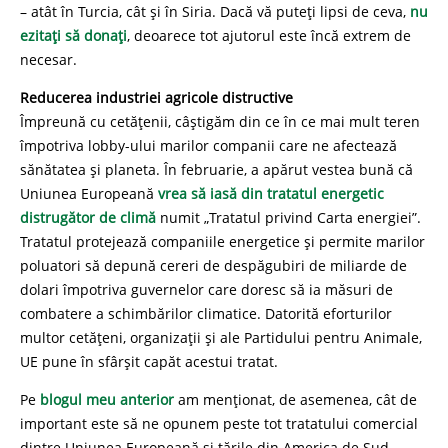
– atât în Turcia, cât și în Siria. Dacă vă puteți lipsi de ceva,
nu
ezitați să donați
, deoarece tot ajutorul este încă extrem de
necesar.
Reducerea industriei agricole distructive
Împreună cu cetățenii, câștigăm din ce în ce mai mult teren
împotriva lobby-ului marilor companii care ne afectează
sănătatea și planeta. În februarie, a apărut vestea bună că
Uniunea Europeană
vrea să iasă din tratatul energetic
distrugător de climă
numit „Tratatul privind Carta energiei”.
Tratatul protejează companiile energetice și permite marilor
poluatori să depună cereri de despăgubiri de miliarde de
dolari împotriva guvernelor care doresc să ia măsuri de
combatere a schimbărilor climatice. Datorită eforturilor
multor cetățeni, organizații și ale Partidului pentru Animale,
UE pune în sfârșit capăt acestui tratat.
Pe
blogul meu anterior
am menționat, de asemenea, cât de
important este să ne opunem peste tot tratatului comercial
dintre Uniunea Europeană și țările din America de Sud