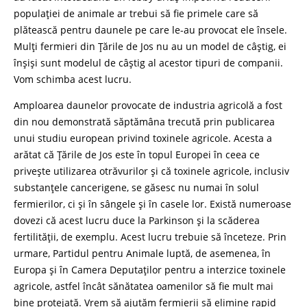
populației de animale ar trebui să fie primele care să
plătească pentru daunele pe care le-au provocat ele însele.
Mulți fermieri din Țările de Jos nu au un model de câștig, ei
înșiși sunt modelul de câștig al acestor tipuri de companii.
Vom schimba acest lucru.
Amploarea daunelor provocate de industria agricolă a fost
din nou demonstrată săptămâna trecută prin publicarea
unui studiu european privind toxinele agricole. Acesta a
arătat că Țările de Jos este în topul Europei în ceea ce
privește utilizarea otrăvurilor și că toxinele agricole, inclusiv
substanțele cancerigene, se găsesc nu numai în solul
fermierilor, ci și în sângele și în casele lor. Există numeroase
dovezi că acest lucru duce la Parkinson și la scăderea
fertilității, de exemplu. Acest lucru trebuie să înceteze. Prin
urmare, Partidul pentru Animale luptă, de asemenea, în
Europa și în Camera Deputaților pentru a interzice toxinele
agricole, astfel încât sănătatea oamenilor să fie mult mai
bine protejată. Vrem să ajutăm fermierii să elimine rapid