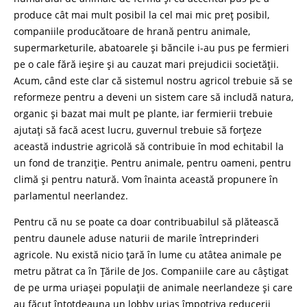
produce cât mai mult posibil la cel mai mic preț posibil,
companiile producătoare de hrană pentru animale,
supermarketurile, abatoarele și băncile i-au pus pe fermieri
pe o cale fără ieșire și au cauzat mari prejudicii societății.
Acum, când este clar că sistemul nostru agricol trebuie să se
reformeze pentru a deveni un sistem care să includă natura,
organic și bazat mai mult pe plante, iar fermierii trebuie
ajutați să facă acest lucru, guvernul trebuie să forțeze
această industrie agricolă să contribuie în mod echitabil la
un fond de tranziție. Pentru animale, pentru oameni, pentru
climă și pentru natură. Vom înainta această propunere în
parlamentul neerlandez.
Pentru că nu se poate ca doar contribuabilul să plătească
pentru daunele aduse naturii de marile întreprinderi
agricole. Nu există nicio țară în lume cu atâtea animale pe
metru pătrat ca în Țările de Jos. Companiile care au câștigat
de pe urma uriașei populații de animale neerlandeze și care
au făcut întotdeauna un lobby uriaș împotriva reducerii