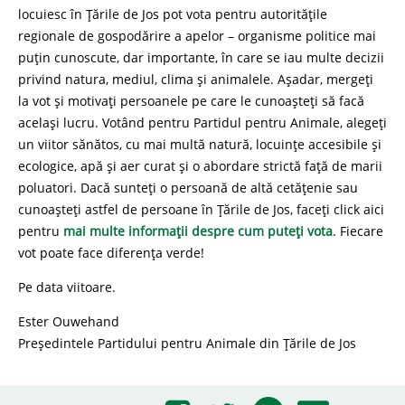
locuiesc în Țările de Jos pot vota pentru autoritățile
regionale de gospodărire a apelor – organisme politice mai
puțin cunoscute, dar importante, în care se iau multe decizii
privind natura, mediul, clima și animalele. Așadar, mergeți
la vot și motivați persoanele pe care le cunoașteți să facă
același lucru. Votând pentru Partidul pentru Animale, alegeți
un viitor sănătos, cu mai multă natură, locuințe accesibile și
ecologice, apă și aer curat și o abordare strictă față de marii
poluatori. Dacă sunteți o persoană de altă cetățenie sau
cunoașteți astfel de persoane în Țările de Jos, faceți click aici
pentru
mai multe informații despre cum puteți vota
. Fiecare
vot poate face diferența verde!
Pe data viitoare.
Ester Ouwehand
Președintele Partidului pentru Animale din Țările de Jos