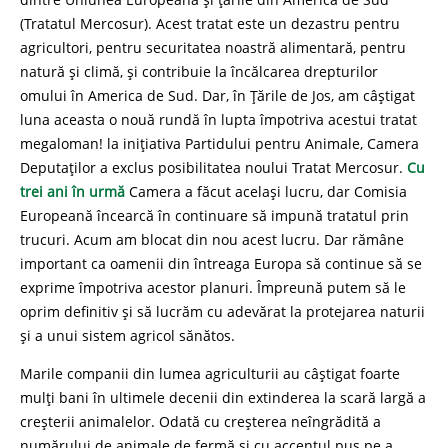
(Tratatul Mercosur). Acest tratat este un dezastru pentru
agricultori, pentru securitatea noastră alimentară, pentru
natură și climă, și contribuie la încălcarea drepturilor
omului în America de Sud. Dar, în Țările de Jos, am câștigat
luna aceasta o nouă rundă în lupta împotriva acestui tratat
megaloman! la inițiativa Partidului pentru Animale, Camera
Deputaților a exclus posibilitatea noului Tratat Mercosur.
Cu
trei ani în urmă
Camera a făcut același lucru, dar Comisia
Europeană încearcă în continuare să impună tratatul prin
trucuri. Acum am blocat din nou acest lucru. Dar rămâne
important ca oamenii din întreaga Europa să continue să se
exprime împotriva acestor planuri. Împreună putem să le
oprim definitiv și să lucrăm cu adevărat la protejarea naturii
și a unui sistem agricol sănătos.
Marile companii din lumea agriculturii au câștigat foarte
mulți bani în ultimele decenii din extinderea la scară largă a
creșterii animalelor. Odată cu creșterea neîngrădită a
numărului de animale de fermă și cu accentul pus pe a