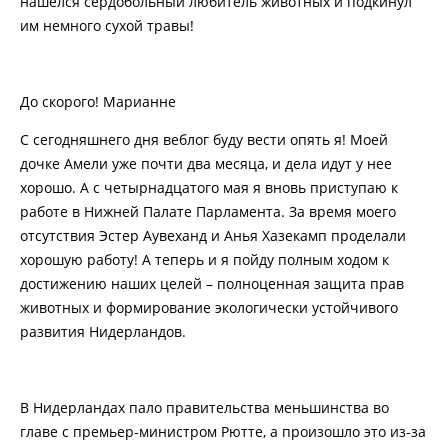
нашелся сердобольный любитель животных и подкинул
им немного сухой травы!
До скорого! Марианне
С сегодняшнего дня веблог буду вести опять я! Моей
дочке Амели уже почти два месяца, и дела идут у нее
хорошо. А с четырнадцатого мая я вновь приступаю к
работе в Нижней Палате Парламента. За время моего
отсутствия Эстер Аувеханд и Анья Хазекамп проделали
хорошую работу! А теперь и я пойду полным ходом к
достижению наших целей – полноценная защита прав
животных и формирование экологически устойчивого
развития Нидерландов.
В Нидерландах пало правительства меньшинства во
главе с премьер-министром Рютте, а произошло это из-за