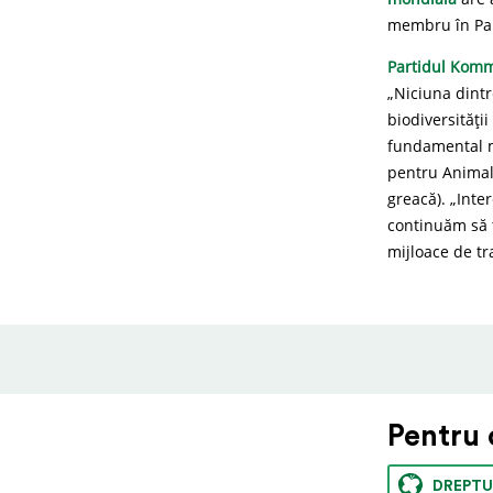
membru în Pa
Partidul Komma
„Niciuna dintr
biodiversități
fundamental m
pentru Animale
greacă). „Inte
continuăm să 
mijloace de tra
Pentru 
DREPTU