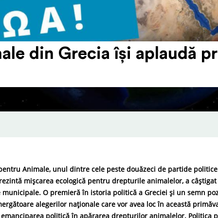
ale din Grecia își aplaudă pr
pentru Animale, unul dintre cele peste douăzeci de partide politice
ezintă mișcarea ecologică pentru drepturile animalelor, a câștigat
le municipale. O premieră în istoria politică a Greciei și un semn poz
rgătoare alegerilor naționale care vor avea loc în această primăva
emanciparea politică în apărarea drepturilor animalelor. Politica 