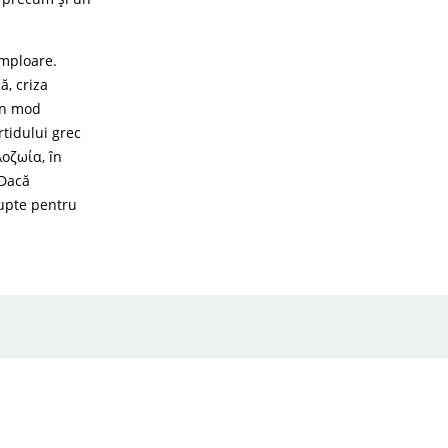
amploare.
ă, criza
 în mod
tidului grec
λοζωία, în
 Dacă
lupte pentru