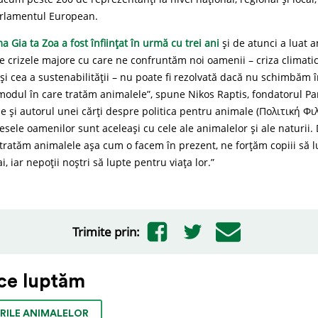
rlamentul European.
 Gia ta Zoa a fost înființat în urmă cu trei ani
și de atunci a luat 
e crizele majore cu care ne confruntăm noi oamenii – criza climatic
i și cea a sustenabilității – nu poate fi rezolvată dacă nu schimbăm
odul în care tratăm animalele”, spune Nikos Raptis, fondatorul Par
 și autorul unei cărți despre politica pentru animale (Πολιτική Φι
resele oamenilor sunt aceleași cu cele ale animalelor și ale naturii.
tratăm animalele așa cum o facem în prezent, ne forțăm copiii să 
i, iar nepoții noștri să lupte pentru viața lor.”
Trimite prin:
ce luptăm
RILE ANIMALELOR