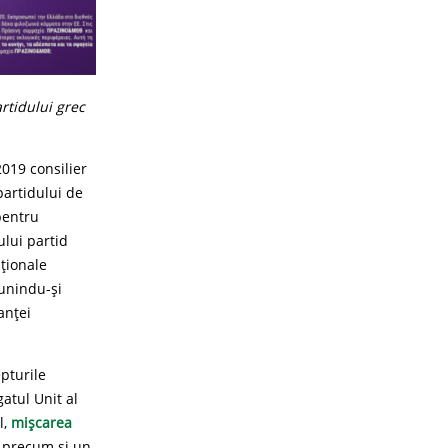
rtidului grec
019 consilier
partidului de
pentru
ului partid
aționale
unindu-și
anței
pturile
gatul Unit al
l,
mișcarea
, precum și un