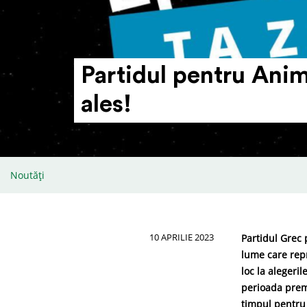
Partidul pentru Anim
ales!
Noutăți
10 APRILIE 2023
Partidul Grec 
lume care repr
loc la alegeri
perioada preme
timpul pentru 