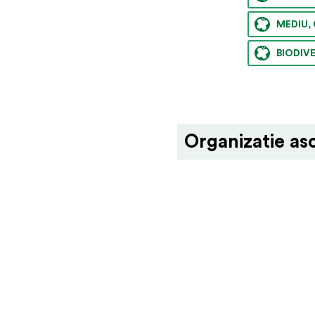
MEDIU, 
BIODIV
Organizatie as