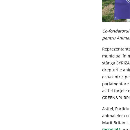
Co-fondatorul 
pentru Animale
Reprezentanta 
municipal în m
stânga SYRIZA
drepturile ani
eco-centric pe
parlamentare 
astfel forțele
GREEN&PURPL
Astfel, Partid
animalelor cu 
Marii Britanii,
mondială
are 