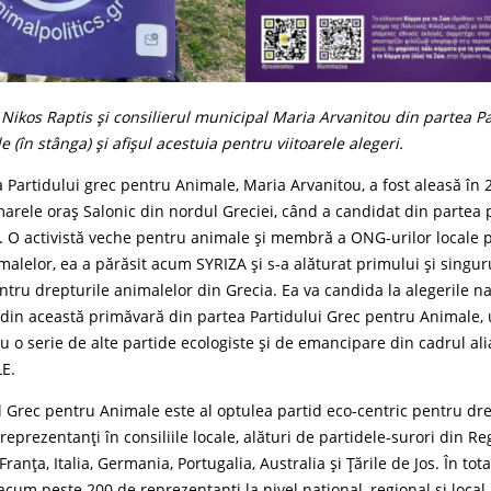
Nikos Raptis și consilierul municipal Maria Arvanitou din partea Pa
 (în stânga) și afișul acestuia pentru viitoarele alegeri.
Partidului grec pentru Animale, Maria Arvanitou, a fost aleasă în 2
arele oraș Salonic din nordul Greciei, când a candidat din partea 
. O activistă veche pentru animale și membră a ONG-urilor locale 
malelor, ea a părăsit acum SYRIZA și s-a alăturat primului și singur
ntru drepturile animalelor din Grecia. Ea va candida la alegerile n
din această primăvară din partea Partidului Grec pentru Animale, 
 cu o serie de alte partide ecologiste și de emancipare din cadrul ali
E.
ul Grec pentru Animale este al optulea partid eco-centric pentru dre
reprezentanți în consiliile locale, alături de partidele-surori din Re
 Franța, Italia, Germania, Portugalia, Australia și Țările de Jos. În tota
acum peste 200 de reprezentanți la nivel național, regional și local