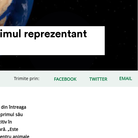
imul repre­zentant
Trimite prin:
EMAIL
FACEBOOK
TWITTER
 din întreaga
 primul său
itiv în
ră. „Este
pentru animale